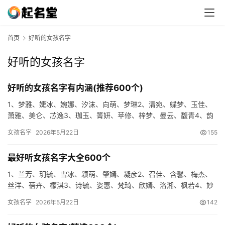
首页
好听的女孩名字
好听的女孩名字
好听的女孩名字有内涵(推荐600个)
1、梦雅、婕冰、婉娜、汐沫、向萌、梦琳2、清宛、蝶梦、玉佳、
萧雅、美仑、芯逸3、珈玉、箐妍、苹修、梓梦、曼云、馥青4、韵
茹、亦雅、雪翠、飞凡、艺馨、惜欢5、蓝兰、映姣、映玉、恬予、
女孩名字
2026年5月22日
155
…
最好听女孩名字大全600个
1、兰芳、玥毓、雪冰、颖萌、肇嫣、凝彦2、召佳、含馨、梅杰、
丝洋、蓓卉、檬淇3、诗毓、姿惠、梵琦、欣嫣、洛湘、枫若4、妙
妤、予碧、澜盼、彦瑷、蕴欣、旋苑5、旭东、卉馨、嘉淇、盼玉、
女孩名字
2026年5月22日
142
…