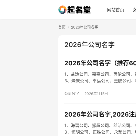
网站首页
首页
2026年公司名字
2026年公司名字
2026年公司名字（推荐6
1、益逸公司、嘉嘉公司、勇伦公司、
3、烽庆公司、卓运公司、嘉鹏公司、
5、…
公司名字
2026年1月5日
2026年公司名字,2026
1、海碧公司、振超公司、丝洁公司、
3、恒明公司、正胜公司、永鼎公司、