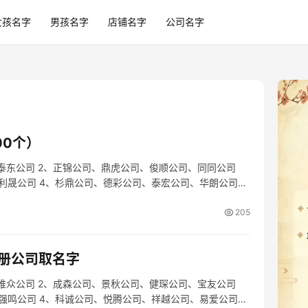
女孩名字
男孩名字
店铺名字
公司名字
00个）
泰东公司 2、正锦公司、鼎虎公司、俊顺公司、同同公司
利晟公司 4、杉鼎公司、德彩公司、泰宏公司、华朗公司
205
注册公司取名字
唯众公司 2、成森公司、景秋公司、健琛公司、宝友公司
强鸣公司 4、科诚公司、悦腾公司、祥越公司、易爱公司