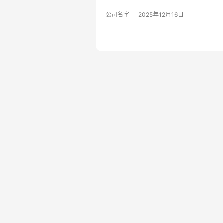
5、…
公司名字
2025年12月16日