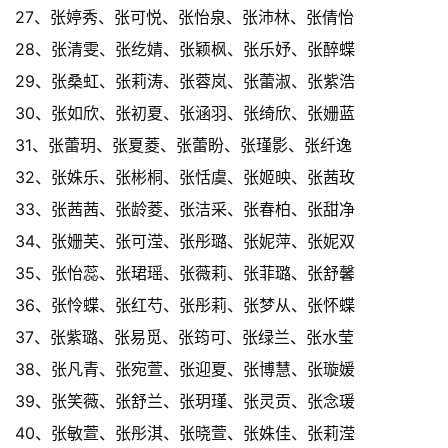
27、张婷秀、张可悦、张怡泉、张沛林、张倩怡
28、张清雯、张纥婧、张颖枫、张乐妤、张醉蝶
29、张桑虹、张莉涛、张蓉岚、张蕾淑、张紫浩
30、张如欣、张初夏、张涵羽、张绮欣、张姗蓝
31、张蕾玥、张夏菱、张蕾盼、张瑾影、张纤逸
32、张姝乐、张彬桐、张恬虞、张姬映、张茜玫
33、张茜茜、张龄菱、张洁采、张春柏、张甜净
34、张姗芙、张可滢、张彤璐、张妮萍、张妮双
35、张怡蕊、张珺瑶、张薇莉、张菲璐、张舒馨
36、张怜蝶、张红芍、张彤莉、张梦从、张怀蝶
37、张紫璐、张易觅、张筠可、张绿兰、张水莹
38、张凡青、张宛萱、张迎夏、张博慧、张璇媛
39、张笑薇、张舒兰、张玥瑾、张灵贡、张念瑗
40、张敏萱、张彤淇、张晓萱、张姝佳、张莉滢