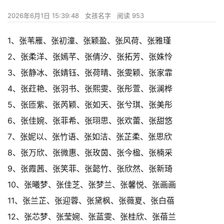
2026年6月1日 15:39:48
女孩名字
阅读 953
1、张苇雁、张初潼、张颖盈、张风荷、张雅瑾
2、张柔洋、张嫣芊、张倩汐、张拓芳、张姝怜
3、张静冰、张婧钰、张荷晴、张雯颖、张家霏
4、张荭艳、张羽书、张熙雯、张彤萱、张澜桦
5、张匝紫、张芮颖、张如天、张兮琪、张美彤
6、张佳婉、张菲希、张珝思、张欢蕾、张甜悠
7、张妮以、张竹语、张如洁、张芷柔、张思欣
8、张万欣、张微惠、张玫茵、张今楹、张楠采
9、张霞茜、张笑菲、张懿竹、张欣然、张新琦
10、张曦梦、张佳芝、张梦兰、张馨悦、张画画
11、张兰芷、张迎蓉、张黛枫、张薇夏、张白蓓
12、张芯梦、张莹婉、张蓝雯、张桂欣、张蓓兰