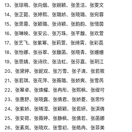
13、张琼萌、张向烟、张婉颖、张圣洁、张雯文
14、张芷懿、张婷熙、张璐娇、张晓璐、张宛蓉
15、张思蓉、张颖璐、张诗颖、张韵韵、张惜茵
16、张琳映、张安云、张万珠、张芊馥、张欢萱
17、张艺飞、张紫幂、张莉萱、张绮霄、张彩荔
18、张怡娜、张谷翠、张馥菡、张晓青、张姗姗
19、张思婧、张诗欣、张洁虹、张芬嘉、张玥江
20、张黛婷、张妮双、张万雪、张子清、张若筱
21、张若琪、张花萍、张薇璐、张娇爽、张雪芮
22、张幂卓、张焕耀、张冉彤、张熙枫、张缇可
23、张惠舒、张晓露、张倩君、张娇菱、张思怜
24、张紫娇、张晴滢、张颖颖、张若妍、张淇倩
25、张安荷、张薇婷、张静枫、张倩若、张菡娜
26、张素岚、张晓欢、张雪初、张皓冉、张菲美