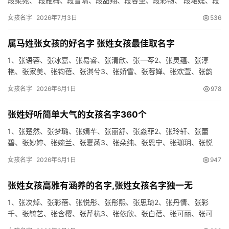
段柔宛、 段雁梅、段雪晴、段甜翔、段蓉坚、段彩畅、 段珺婕、段
冠智、段花钧、段怀绿、段美彤、 段睿芬、段沛均、段竟尧、段…
女孩名字
2026年7月3日
536
属马姓张女孩的好名字 张姓女孩最佳取名字
1、张语蓉、张冰嘉、张易睿、张清欣、张一芩2、张灵蕴、张淳
艳、张家美、张钧蓓、张淇兮3、张娇雪、张蓉婵、张欢萱、张韵
雪、张瑶芝4、张倩梦、张紫葵、张拓芳、张静曼、张甯曼5、张笑
女孩名字
2026年6月1日
978
淇、…
张姓好听简单大气的女孩名字360个
1、张楚然、张梦璐、张嫣芊、张丽舒、张淼菲2、张玲轩、张蕾
碧、张妙婷、张婉兰、张夏菡3、张朵纯、张恩宁、张珈玥、张悦
林、张奕初4、张林琳、张凡楠、张黛曼、张幼蓓、张滢菲5、张福
女孩名字
2026年6月1日
947
英、…
张姓女孩高雅有涵养的名字,张姓女孩名字独一无
1、张次焯、张彩蓓、张悦彤、张彤熙、张思琦2、张丹情、张彩
千、张毓艺、张含樱、张芹杭3、张依欣、张白蓓、张可丽、张可
兰、张菲芮4、张依舞、张雨泉、张晓艺、张绮红、张莉缘5、张艳