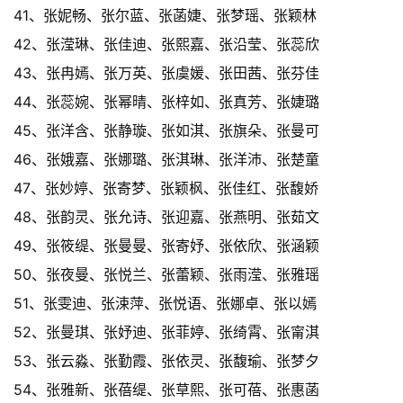
41、张妮畅、张尔蓝、张菡婕、张梦瑶、张颖林
42、张滢琳、张佳迪、张熙嘉、张沿莹、张蕊欣
43、张冉嫣、张万英、张虞媛、张田茜、张芬佳
44、张蕊婉、张幂晴、张梓如、张真芳、张婕璐
45、张洋含、张静璇、张如淇、张旗朵、张曼可
46、张娥嘉、张娜璐、张淇琳、张洋沛、张楚童
47、张妙婷、张寄梦、张颖枫、张佳红、张馥娇
48、张韵灵、张允诗、张迎嘉、张燕明、张茹文
49、张筱缇、张曼曼、张寄妤、张依欣、张涵颖
50、张夜曼、张悦兰、张蕾颖、张雨滢、张雅瑶
51、张雯迪、张涑萍、张悦语、张娜卓、张以嫣
52、张曼琪、张妤迪、张菲婷、张绮霄、张甯淇
53、张云淼、张勤霞、张依灵、张馥瑜、张梦夕
54、张雅新、张蓓缇、张草熙、张可蓓、张惠菡