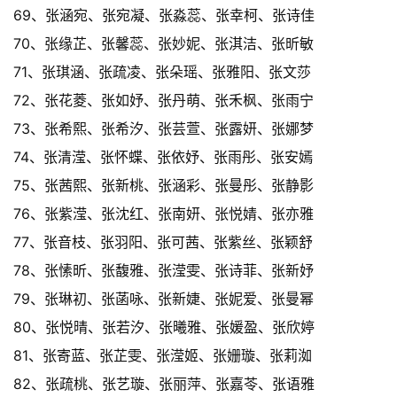
69、张涵宛、张宛凝、张淼蕊、张幸柯、张诗佳
70、张缘芷、张馨蕊、张妙妮、张淇洁、张昕敏
71、张琪涵、张疏凌、张朵瑶、张雅阳、张文莎
72、张花菱、张如妤、张丹萌、张禾枫、张雨宁
73、张希熙、张希汐、张芸萱、张露妍、张娜梦
74、张清滢、张怀蝶、张依妤、张雨彤、张安嫣
75、张茜熙、张新桃、张涵彩、张曼彤、张静影
76、张紫滢、张沈红、张南妍、张悦婧、张亦雅
77、张音枝、张羽阳、张可茜、张紫丝、张颖舒
78、张愫昕、张馥雅、张滢雯、张诗菲、张新妤
79、张琳初、张菡咏、张新婕、张妮爱、张曼幂
80、张悦晴、张若汐、张曦雅、张媛盈、张欣婷
81、张寄蓝、张芷雯、张滢姬、张姗璇、张莉洳
82、张疏桃、张艺璇、张丽萍、张嘉苓、张语雅