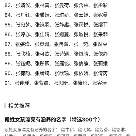
83、张婧仪、张林霄、张曼荷、张含朵、张彤彩
84、张丹红、张馨婧、张琪娇、张云妤、张妮曼
85、张宛梦、张岚羽、张静趣、张雨悦、张缨菲
86、张婷亦、张佳婧、张姗蔓、张璇悦、张采菲
87、张姿瑾、张睿珊、张冉蕾、张一菀、张然豆
88、张欣楠、张可歆、张诗颖、张岚晴、张依静
89、张钰妮、张彤薇、张雁铭、张倩静、张莉娥
90、张荷韵、张娇绮、张欣瑜、张依娇、张清芮
91、张迎瑾、张紫晨、张思昕、张筱彤、张容清
相关推荐
段姓女孩漂亮有涵养的名字（特选300个）
段姓女孩漂亮有涵养的名字： 段中和、段弋嫣、段芳荃、段铭琳、