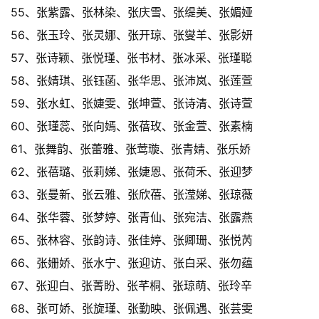
55、张紫露、张林染、张庆雪、张缇美、张媚娅
56、张玉玲、张灵娜、张开琼、张燮羊、张影妍
57、张诗颖、张悦瑾、张书材、张冰采、张瑾聪
58、张婧琪、张钰菡、张华思、张沛岚、张莲萱
59、张水虹、张婕雯、张坤萱、张诗清、张诗萱
60、张瑾蕊、张向嫣、张蓓玫、张金萱、张素楠
61、张舞韵、张蕾雅、张莺璇、张青婧、张乐娇
62、张蓓璐、张莉娣、张婕恩、张荷禾、张迎梦
63、张曼新、张云雅、张欣蓓、张滢娣、张琼薇
64、张华蓉、张梦婷、张青仙、张宛洁、张露燕
65、张林容、张韵诗、张佳婷、张卿珊、张悦芮
66、张姗娇、张水宁、张迎访、张白采、张勿蕴
67、张迎白、张菁盼、张芊桐、张琼萌、张玲辛
68、张可娇、张旋瑾、张勤映、张佩遇、张芸雯