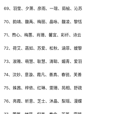
69、羽莹、夕萧、彦雨、一瑄、茹榆、沁苏
70、韵靖、馥禹、梅丽、晶咏、馥凌、黎恬
71、煦心、梅蕙、肖珊、馨宜、彩纤、诗云
72、荷艾、菡如、苏爱、松秋、涵菲、嫒黎
73、淑雅、萌慧、耿慧、清聪、媚青、爱羽
74、汶妙、意漩、霞凡、善真、春锐、芙善
75、姝茜、梓依、红琳、雯珊、苑相、舒疏
76、亮霞、昕意、芝士、沐晶、梨瑶、漫蝶