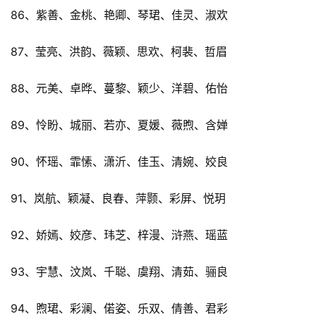
86、紫善、金桃、艳卿、琴珺、佳灵、淑欢
87、莹亮、洪韵、薇颖、思欢、柯裴、哲眉
88、元美、卓晔、蔓黎、颖少、洋碧、佑怡
89、怜盼、城丽、若亦、夏媛、薇煦、含婵
90、怀瑶、霏愫、潇沂、佳玉、清婉、姣良
91、岚航、颖凝、良春、萍颢、彩屏、悦玥
92、娇嫣、姣彦、玮芝、梓漫、浒燕、瑶蓝
93、宇慧、汶岚、千聪、虞翔、清茹、骊良
94、煦珺、彩澜、偌姿、乐双、倩善、君彩