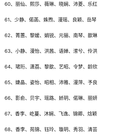
60、丽仙、熙莎、薇琳、晓娴、沛菱、乐红
61、少静、偌菡、姝煦、漫瑶、良颖、岳琴
62、菁蕙、黎嫒、娟锐、元骊、南琴、歆琳
63、小静、漫怡、洪茜、语婵、潆兮、伶洪
64、珺珩、潇荔、黎歆、艺昭、令梦、龄欣
65、婕晶、姿怡、昭相、沛雅、漫萍、予良
66、影俞、贝宇、瑶路、娇玥、偌琳、丽妍
67、香李、屹蔓、沐娴、飞逸、锦卿、焓颖
68、香李、苑锦、钰玲、璇玥、秀羽、清芸