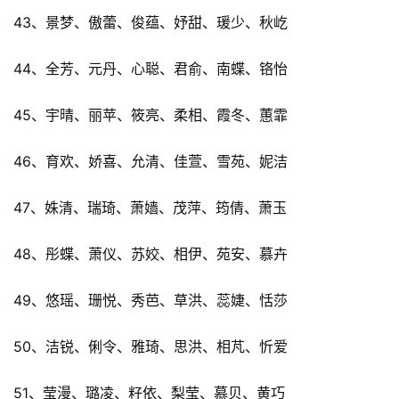
43、景梦、傲蕾、俊蕴、妤甜、瑗少、秋屹
44、全芳、元丹、心聪、君俞、南蝶、铬怡
45、宇晴、丽苹、筱亮、柔相、霞冬、蕙霏
46、育欢、娇喜、允清、佳萱、雪苑、妮洁
47、姝清、瑞琦、萧嫱、茂萍、筠倩、萧玉
48、彤蝶、萧仪、苏姣、相伊、苑安、慕卉
49、悠瑶、珊悦、秀芭、草洪、蕊婕、恬莎
50、洁锐、俐令、雅琦、思洪、相芃、忻爱
51、莹漫、璐凌、籽依、梨莹、慕贝、黄巧