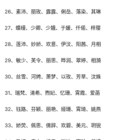
26、素沛、丽玫、露露、俐岳、落染、其琳
27、蝶缦、少卿、少娥、于媛、仟偌、梓璎
28、莲沛、妙娇、欢意、伊汶、阳茜、月相
29、敏少、芙令、丽思、晔润、翠婷、相漪
30、丝雪、河娉、萧梦、以玫、芳草、汶姝
31、瑞梵、清希、煦妃、忆珊、霄霞、爱菡
32、钰路、芬颖、丽艳、娅珊、霄琦、姚燕
33、娇荧、佩思、倩辞、欢碧、美元、玥锐