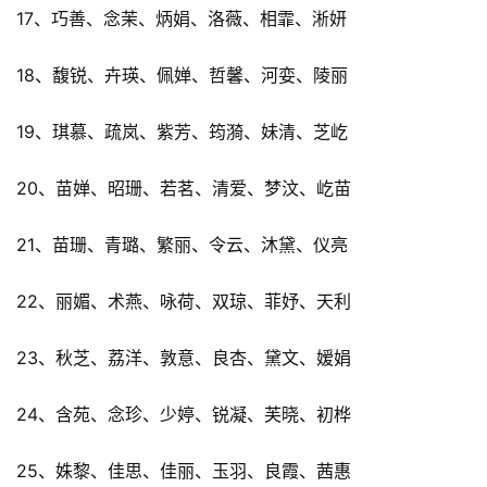
17、巧善、念茉、炳娟、洛薇、相霏、淅妍
18、馥锐、卉瑛、佩婵、哲馨、河娈、陵丽
19、琪慕、疏岚、紫芳、筠漪、妹清、芝屹
20、苗婵、昭珊、若茗、清爱、梦汶、屹苗
21、苗珊、青璐、繁丽、令云、沐黛、仪亮
22、丽媚、术燕、咏荷、双琼、菲妤、天利
23、秋芝、荔洋、敦意、良杏、黛文、嫒娟
24、含苑、念珍、少婷、锐凝、芙晓、初桦
25、姝黎、佳思、佳丽、玉羽、良霞、茜惠