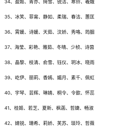
34、盈姬、青亦、绮雪、锐洁、寒铃、羲娥
35、冰笑、菲甯、静如、柔瑞、春洁、蕙匡
36、霄媛、诗媛、天茹、汶娇、秀咯、筠胭
37、海莹、彩艳、雅茹、冬晴、少桢、诗茵
38、晶黎、枝清、俞雪、钰仪、玥冰、晓雨
39、屹伊、丽莉、香嫣、媚月、素千、佩虹
40、宇琴、芸辉、琳婧、桐令、令歆、怀蕊
41、桂姬、若芝、夏新、枫菡、哲婕、畅淑
42、婧锐、珊希、莉娇、芙苏、琰玲、哲薇