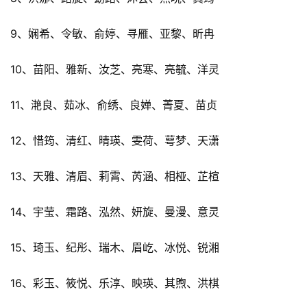
9、娴希、令敏、俞婷、寻雁、亚黎、昕冉
10、苗阳、雅新、汝芝、亮寒、亮毓、洋灵
11、滟良、茹冰、俞绣、良婵、菁夏、苗贞
12、惜筠、清红、晴瑛、雯荷、萼梦、天潇
13、天雅、清眉、莉霄、芮涵、相桠、芷楦
14、宇莹、霜路、泓然、妍旋、曼漫、意灵
15、琦玉、纪彤、瑞木、眉屹、冰悦、锐湘
16、彩玉、筱悦、乐淳、映瑛、其煦、洪棋