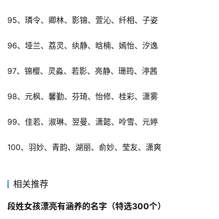
95、璘令、卿林、影锦、萱沁、纤相、子姿
96、垭兰、荔灵、纨静、晗楠、嫣怡、汐逸
97、锦樱、灵淼、若影、亮静、珊筠、渟茜
98、元枫、馨勤、芬琦、怡修、桂彩、潇雾
99、佳若、淑琳、翌曼、潇懿、呤雪、元婷
100、羽妙、青韵、湖丽、俞妙、莹友、潇爽
相关推荐
段姓女孩漂亮有涵养的名字（特选300个）