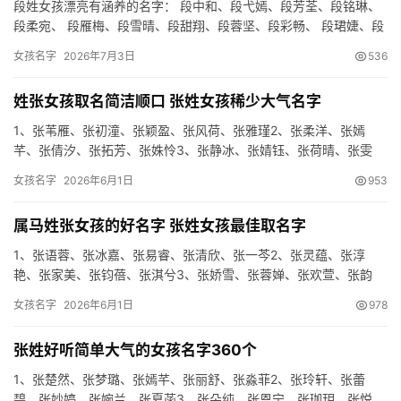
段姓女孩漂亮有涵养的名字： 段中和、段弋嫣、段芳荃、段铭琳、
段柔宛、 段雁梅、段雪晴、段甜翔、段蓉坚、段彩畅、 段珺婕、段
冠智、段花钧、段怀绿、段美彤、 段睿芬、段沛均、段竟尧、段…
女孩名字
2026年7月3日
536
姓张女孩取名简洁顺口 张姓女孩稀少大气名字
1、张苇雁、张初潼、张颖盈、张风荷、张雅瑾2、张柔洋、张嫣
芊、张倩汐、张拓芳、张姝怜3、张静冰、张婧钰、张荷晴、张雯
颖、张家霏4、张荭艳、张羽书、张熙雯、张彤萱、张澜桦5、张匝
女孩名字
2026年6月1日
953
紫、…
属马姓张女孩的好名字 张姓女孩最佳取名字
1、张语蓉、张冰嘉、张易睿、张清欣、张一芩2、张灵蕴、张淳
艳、张家美、张钧蓓、张淇兮3、张娇雪、张蓉婵、张欢萱、张韵
雪、张瑶芝4、张倩梦、张紫葵、张拓芳、张静曼、张甯曼5、张笑
女孩名字
2026年6月1日
978
淇、…
张姓好听简单大气的女孩名字360个
1、张楚然、张梦璐、张嫣芊、张丽舒、张淼菲2、张玲轩、张蕾
碧、张妙婷、张婉兰、张夏菡3、张朵纯、张恩宁、张珈玥、张悦