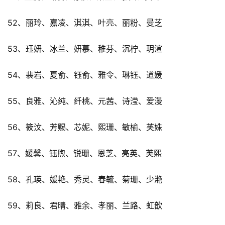
52、丽玲、嘉凌、淇淇、叶亮、丽粉、曼芝
53、珏妍、冰兰、妍慕、稚芬、沉柠、玥渲
54、裴岩、夏俞、钰俞、雅令、琳钰、道媛
55、良雅、沁纯、纤桃、元茜、诗滢、爱漫
56、筱汶、芳赐、芯妮、熙珊、敏榆、芙姝
57、媛馨、钰煦、锐珊、恩芝、亮英、芙熙
58、孔瑛、媛艳、秀灵、春毓、菊珊、少滟
59、莉良、君晴、雅余、孝丽、兰路、虹歆