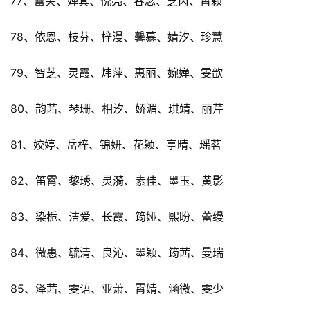
77、蕾笑、婵萁、倪亮、春念、芝芮、霄颖
78、依恩、枝芬、梓漫、馨慕、婧汐、珍慧
79、智芝、灵霞、炜萍、惠丽、婉婵、雯歆
80、韵茜、琴珊、相汐、娇湄、琪靖、丽芹
81、姣婷、岳梓、锦妍、花颖、亭晴、瑶茗
82、笛霄、黎琇、灵漪、素佳、墨玉、黄影
83、染栀、洁爱、长霞、筠娅、熙盼、蕾缦
84、微惠、毓清、良沁、墨颖、筠茜、曼瑞
85、泽茜、雯语、亚萧、霄婧、涵微、雯少