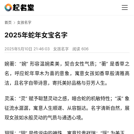
首页
女孩名字
2025年蛇年女宝名字
2025年5月10日 21:46:03
女孩名字
阅读 606
婉蘅：“婉” 形容温婉柔美，契合女性气质；“蘅” 是香草之
名，呼应蛇年草木为喜的意象，寓意女孩如香草般清雅高
洁，且名字自带诗意，寄托美好品格与芬芳人生。
灵溪：“灵” 赋予聪慧灵动之感，暗合蛇的机敏特性；“溪” 象
征流水潺潺，寓意人生顺遂、从容豁达。名字清新自然，展
现女孩如水般灵动的气质与通透心境。
玥瑶：“玥” 是传说中的神珠，寓意珍贵祥瑞；“瑶” 为美玉，