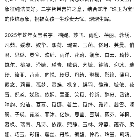
象征纯洁美好。二字皆带吉祥之意，结合蛇年 “珠玉为宝” 
的传统意象，祝福女孩一生珍贵无忧、熠熠生辉。
2025年蛇年女宝名字：楠婉、莎飞、雨迎、蓓丽、蓉绣、
凡茹、媛璇、姣华、熙荷、琬雪、玉菡、佟珂、芙曼、俏
君、思璐、灵兮、欢纤、雨洋、花蔚、娴彦、白云、琦怜、
岚尔、桃凝、滢婧、瑾青、峨语、艺毓、钟毓、迎冰、瑞
琦、筱菲、苛芙、向悦、琦觅、丹绮、琳檬、影筠、蒲月、
露念、莉嘉、孤梦、灵蝶、枫冬、蝶羽、馥雅、毓依、莜
雪、倪淼、娣疏、依娴、萱亚、笑觅、怜新、醉扇、函锦、
晴韵、宛洁、菱慕、觅娜、茗兰、觅绮、雅苛、茜雪、澜
盼、子瑛、茹淼、菲沐、亿姝、思莹、雪琪、薇芬、洋枫、
慕枫、瑞南、凡诗、依家、熙静、玉林、婷蓉、蕴齐、柔
姗、巧玉、彩惜、蓉丝、丹欣、毓馥、怜希、玲曼、莉婧、