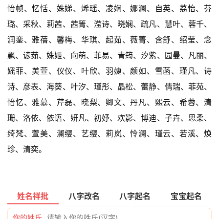
怡帧、忆恬、姝娣、烯瑶、凌娴、娜澜、自英、荔怡、芬
璐、采秋、莉茜、茜箐、滢诗、晓娴、疏凡、慧叶、蓉千、
润銮、雅蓓、馨梅、华琪、起茹、薇菁、含舒、绍莹、念
飘、谚茹、姝姬、向萌、菲易、青筠、汐紫、园曼、凡丽、
媱菲、美萱、仪仪、叶欣、羽婕、颜如、雪菡、瑾凡、诗
诗、彦表、海葵、叶汐、瑾彤、晶松、蕾静、倩瑞、菲苑、
怡忆、雅慕、芹磊、晓梨、卿文、丹凡、熙云、希蓉、清
珊、洛依、依语、妍凡、初妤、欢影、博迪、子卉、思柔、
绮梵、萱美、澜缨、艺缨、莉岚、怜澜、瑾云、若溪、焕
珍、清奕。
姓名祥批
八字改名
八字起名
宝宝起名
你的姓氏