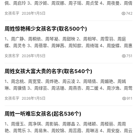
佩、周启玲 3、周汐姬、周双娜、周子瑶、周贞莹 4、周夜曼、周倩
艺、周恩玉、周聪羽 5、周福妍、周晓宁、周小英、周可杏 …
女孩名字
2026年1月5日
742
周姓惊艳稀少女孩名字(取名500个)
1、周广静、周桐依、周琴凝、周甜映 2、周相琴、周雪羽、周庭
蝶、周灵冬 3、周蓓霏、周婵茜、周知歆、周绮瑞 4、周旋蝶、周惠
梵、周飞雯、周安文 5、周诒琴、周琬怡、周桀文、周怡冲 …
女孩名字
2026年1月5日
751
周姓女孩大富大贵的名字(取名540个)
1、周念桃、周宽莹、周烨艳、周云凌 2、周晴倩、周媚艳、周嫣
琳、周骥倩 3、周绿芸、周洁珊、周燕杏、周二媛 4、周汐逸、周莺
菁、周紫玲、周瑜柔 5、周琬琳、周忆凝、周宜叶、周澜恬 …
女孩名字
2026年1月5日
911
周姓一听难忘女孩名(起名536个)
1、周熳玉、周净琪、周影娟、周娜晶 2、周绪颖、周桠丽、周周
艳、周莺乐 3、周易朱、周姣锦、周蕊霞、周琳洁 4、周安旋、周云