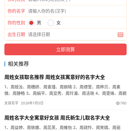
你的名字
你的性别
男
女
出生日期
相关推荐
周姓女孩取名推荐 周姓女孩寓意好的名字大全
1、周娅汝、周穗妍、周查瑾、周婉晴 2、周缥莹、周桦贝、周素
微、周静畅 3、周娟平、周显秀、周玲湄、周洁琬 4、周雯锋、周颖
莎、周长自、周依叶 5、周飞妮、周佩伊、周逸元、周琳浩 …
女孩名字
2026年1月5日
760
周姓名字大全寓意好女孩 周氏新生儿取名字大全
1、周益婷、周轶娜、周蕊芙、周帷怡 2、周疏怜、周笑婧、周丽