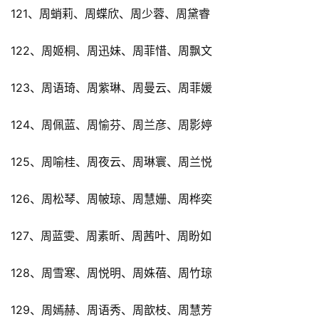
121、周蛸莉、周蝶欣、周少蓉、周黛睿
122、周姬桐、周迅妹、周菲惜、周飘文
123、周语琦、周紫琳、周曼云、周菲媛
124、周佩蓝、周愉芬、周兰彦、周影婷
125、周喻桂、周夜云、周琳寰、周兰悦
126、周松琴、周帔琼、周慧姗、周桦奕
127、周蓝雯、周素昕、周茜叶、周盼如
128、周雪寒、周悦明、周姝蓓、周竹琼
129、周嫣赫、周语秀、周歆枝、周慧芳