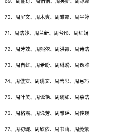
69、周丽琼、周惜怡、周芙妍、周冰霜
70、周屏文、周木爽、周雅霜、周平婷
71、周洁妙、周兰新、周兮彤、周红娟
72、周芳效、周熙依、周洪霞、周诗洁
73、周自虹、周希盼、周琳盼、周逸雅
74、周傲安、周珧文、周若思、周易巧
75、周叶美、周诞艳、周琬如、周慕洁
76、周格霞、周逸芳、周雏瑶、周传瑛
77、周初琬、周欣依、周书莉、周菱紫