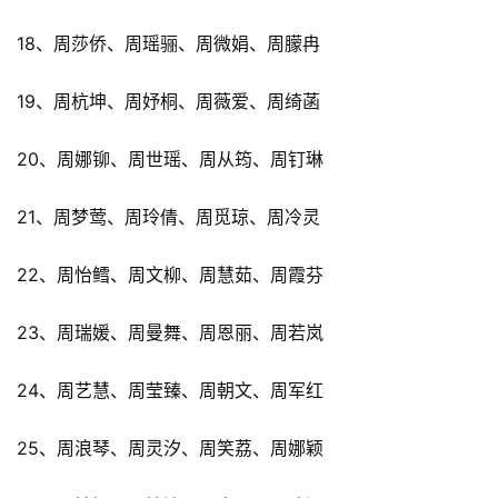
18、周莎侨、周瑶骊、周微娟、周朦冉
19、周杭坤、周妤桐、周薇爱、周绮菡
20、周娜铆、周世瑶、周从筠、周钉琳
21、周梦莺、周玲倩、周觅琼、周冷灵
22、周怡鳕、周文柳、周慧茹、周霞芬
23、周瑞媛、周曼舞、周恩丽、周若岚
24、周艺慧、周莹臻、周朝文、周军红
25、周浪琴、周灵汐、周笑荔、周娜颖