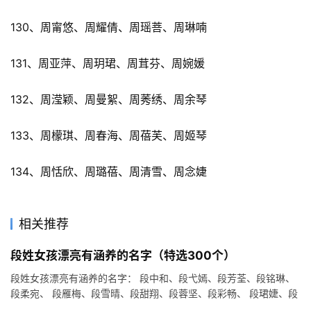
130、周甯悠、周耀倩、周瑶菩、周琳喃
131、周亚萍、周玥珺、周茸芬、周婉媛
132、周滢颖、周曼絮、周莠绣、周余琴
133、周檬琪、周春海、周蓓芙、周姬琴
134、周恬欣、周璐蓓、周清雪、周念婕
相关推荐
段姓女孩漂亮有涵养的名字（特选300个）
段姓女孩漂亮有涵养的名字： 段中和、段弋嫣、段芳荃、段铭琳、
段柔宛、 段雁梅、段雪晴、段甜翔、段蓉坚、段彩畅、 段珺婕、段
冠智、段花钧、段怀绿、段美彤、 段睿芬、段沛均、段竟尧、段…