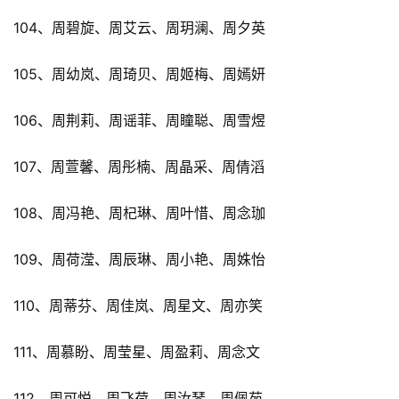
104、周碧旋、周艾云、周玥澜、周夕英
105、周幼岚、周琦贝、周姬梅、周嫣妍
106、周荆莉、周谣菲、周瞳聪、周雪煜
107、周萱馨、周彤楠、周晶采、周倩滔
108、周冯艳、周杞琳、周叶惜、周念珈
109、周荷滢、周辰琳、周小艳、周姝怡
110、周蒂芬、周佳岚、周星文、周亦笑
111、周慕盼、周莹星、周盈莉、周念文
112、周可悦、周飞荷、周汝琴、周佩苑