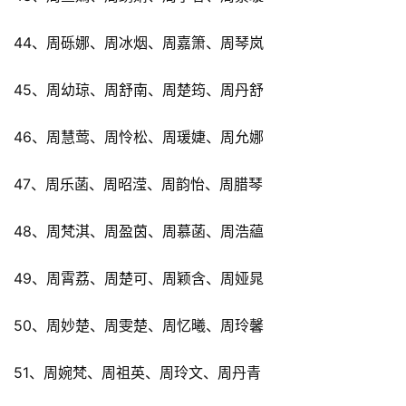
44、周砾娜、周冰烟、周嘉箫、周琴岚
45、周幼琼、周舒南、周楚筠、周丹舒
46、周慧莺、周怜松、周瑗婕、周允娜
47、周乐菡、周昭滢、周韵怡、周腊琴
48、周梵淇、周盈茵、周慕菡、周浩藴
49、周霄荔、周楚可、周颖含、周娅晁
50、周妙楚、周雯楚、周忆曦、周玲馨
51、周婉梵、周祖英、周玲文、周丹青