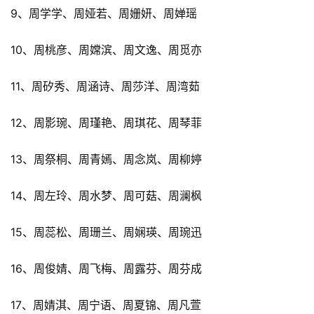
9、周学学、周娅若、周姗妍、周婵瑶
10、周桃彦、周嫦滨、周文逸、周觅亦
11、周矽秀、周涵诗、周莎洋、周湾茹
12、周影琬、周瑾艳、周琪花、周琴菲
13、周祭桐、周青嫣、周念岚、周柳婷
14、周左玲、周水梦、周可菇、周澜枫
15、周蕊松、周珊兰、周娴瑛、周琬迅
16、周俊婧、周飞梅、周露芬、周芬成
17、周婧淇、周宁语、周夏锦、周凡萱