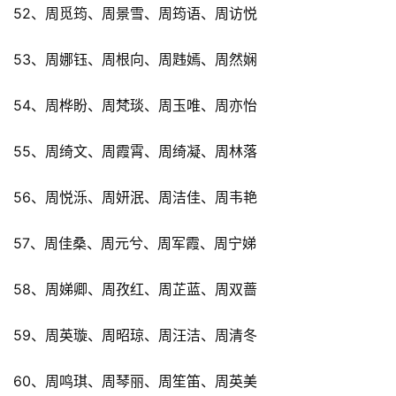
52、周觅筠、周景雪、周筠语、周访悦
53、周娜钰、周根向、周韪嫣、周然娴
54、周桦盼、周梵琰、周玉唯、周亦怡
55、周绮文、周霞霄、周绮凝、周林落
56、周悦泺、周妍泯、周洁佳、周韦艳
57、周佳桑、周元兮、周军霞、周宁娣
58、周娣卿、周孜红、周芷蓝、周双蔷
59、周英璇、周昭琼、周汪洁、周清冬
60、周鸣琪、周琴丽、周笙笛、周英美