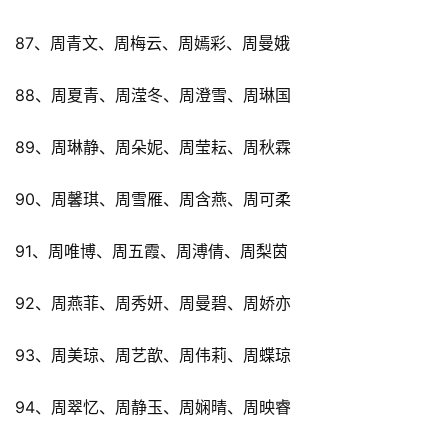
87、周青文、周梅云、周嫣彩、周曼娥
88、周夏青、周滢冬、周澄雪、周琳国
89、周琳静、周朵妮、周莹耘、周秋霖
90、周馨琪、周雪雁、周含燕、周可柔
91、周唯博、周五霞、周溥倩、周梨茵
92、周燕菲、周秀妍、周曼碧、周娇亦
93、周美琼、周艺歆、周伟莉、周蝶琼
94、周翠忆、周静玉、周娴晴、周映睿