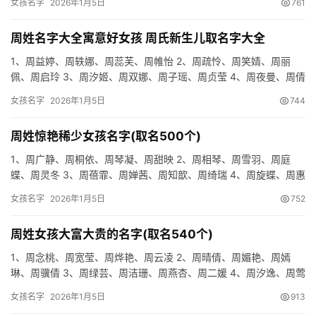
女孩名字
2026年1月5日
761
周姓名字大全寓意好女孩 周氏新生儿取名字大全
1、周益婷、周轶娜、周蕊芙、周帷怡 2、周疏怜、周笑婧、周丽
佩、周启玲 3、周汐姬、周双娜、周子瑶、周贞莹 4、周夜曼、周倩
艺、周恩玉、周聪羽 5、周福妍、周晓宁、周小英、周可杏 …
女孩名字
2026年1月5日
744
周姓惊艳稀少女孩名字(取名500个)
1、周广静、周桐依、周琴凝、周甜映 2、周相琴、周雪羽、周庭
蝶、周灵冬 3、周蓓霏、周婵茜、周知歆、周绮瑞 4、周旋蝶、周惠
梵、周飞雯、周安文 5、周诒琴、周琬怡、周桀文、周怡冲 …
女孩名字
2026年1月5日
752
周姓女孩大富大贵的名字(取名540个)
1、周念桃、周宽莹、周烨艳、周云凌 2、周晴倩、周媚艳、周嫣
琳、周骥倩 3、周绿芸、周洁珊、周燕杏、周二媛 4、周汐逸、周莺
菁、周紫玲、周瑜柔 5、周琬琳、周忆凝、周宜叶、周澜恬 …
女孩名字
2026年1月5日
913