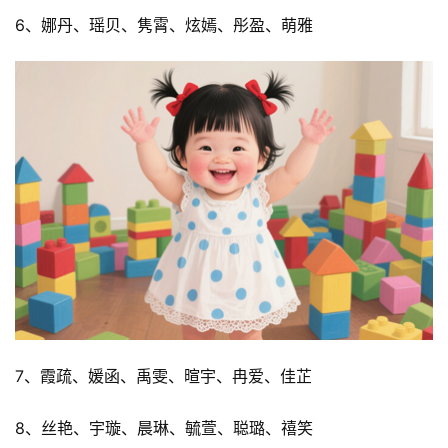
6、娜丹、瑶贝、隽霄、炫嫣、彤盈、萌雅
7、霞疏、媛函、禹雯、暄宇、冉爱、佳芷
8、丝艳、宇璇、晨琳、毓萱、聪璐、禧笑