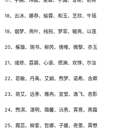
18、云冰、娜恭、瑜蓉、和玉、芝欣、午瑶
19、烟梦、亮叶、纯宛、梦菲、毓亮、以莲
20、榽璇、琬书、柳芮、倩唯、微黎、亦玉
21、彧修、荔碧、心语、偲渊、欢惇、尔汝
22、若敏、丹禹、艾娟、煦梦、诺希、含卿
23、荷艾、远季、雅冉、宜莹、逸飞、杏影
24、煦淇、湛明、璐馨、沅秀、霄熹、燕霜
25、霞蕊、柳爱、哲娜、子媛、奇雯、霄懋