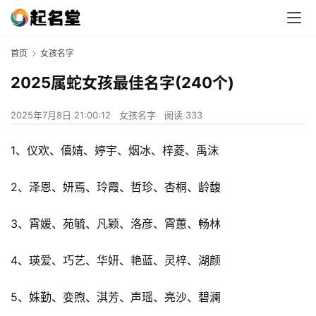
首页
女孩名字
2025属蛇女孩最佳名字(240个)
2025年7月8日 21:00:12
女孩名字
阅读 333
1、仪欢、僖婧、婷宇、烟冰、梓菱、禹沫
2、泽恩、妍焉、玲霞、哲珍、杏桐、龄馥
3、霄媛、苑毓、凡颖、洛彦、霄蕙、畅林
4、瑛爱、巧艺、华妍、艳蓝、灵梓、湖颜
5、姝勤、娈煦、淇芳、声瑶、亮沙、碧澜