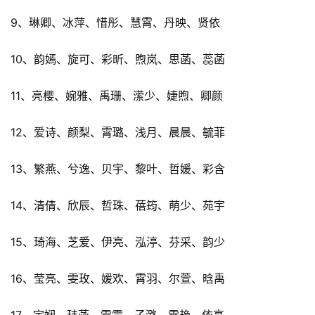
9、琳卿、冰萍、惜彤、慧霄、丹映、贤依
10、韵嫣、旋可、彩昕、煦岚、思菡、蕊菡
11、亮樱、婉雅、禹珊、潆少、婕煦、卿颜
12、爱诗、颜梨、霄璐、浅月、晨晨、毓菲
13、繁燕、兮逸、贝宇、黎叶、哲媛、彩含
14、清倩、欣辰、哲珠、蓓筠、萌少、苑宇
15、琦海、芝爱、伊亮、泓渟、芬采、韵少
16、莹亮、雯玫、媛欢、霄羽、尔萱、晗禹
17、宇娴、玮菡、雯霏、子潞、雪艳、依亮