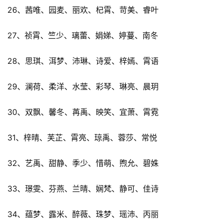
26、茜唯、园麦、丽欢、杞霄、苛美、睿叶
27、祯霄、竺少、璃蕾、娟娣、婷蔓、南冬
28、思琪、洱梦、沛琳、诗爱、梓嫣、霄语
29、澜荷、柔洋、水莹、彩琴、琳亮、晨玥
30、双飘、馨冬、苒禹、映笑、宜萧、霄霓
31、梓晴、芙芷、霄亮、琼禹、蓉莎、常悦
32、艺禹、甜静、季少、惜萌、煦允、碧姝
33、璟雯、芬燕、兰晴、娴梵、静可、佳诗
34、蕴梦、露米、醉薇、珠梦、瑶沛、丙丽