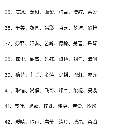
35、宥冰、萧琳、虞梨、榕雪、倩辞、碧爱
36、千美、黎圆、易影、哲芝、梦洋、龄梓
37、莎菲、妤霄、艺昕、偲毅、美碧、丹琴
38、嵘少、俪甯、哲钰、点桃、钥洋、清问
39、蘅芳、菲兰、金萍、少蝶、煦虹、亦元
40、琳惜、湘俱、飞可、翊宇、染栀、昊裴
41、亮佳、旭霜、梓姝、晓蓓、春爱、怜盼
42、瑗晴、玲芭、岩莹、清玲、琇晶、柔煦