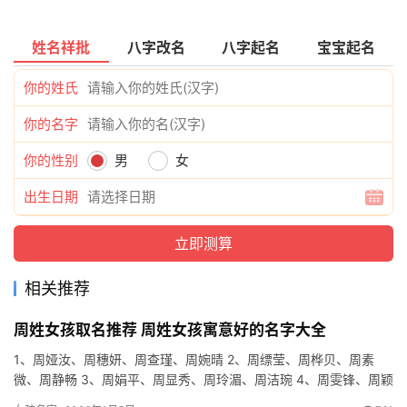
姓名祥批
八字改名
八字起名
宝宝起名
你的姓氏
你的名字
你的性别
男
女
出生日期
相关推荐
周姓女孩取名推荐 周姓女孩寓意好的名字大全
1、周娅汝、周穗妍、周查瑾、周婉晴 2、周缥莹、周桦贝、周素
微、周静畅 3、周娟平、周显秀、周玲湄、周洁琬 4、周雯锋、周颖
莎、周长自、周依叶 5、周飞妮、周佩伊、周逸元、周琳浩 …