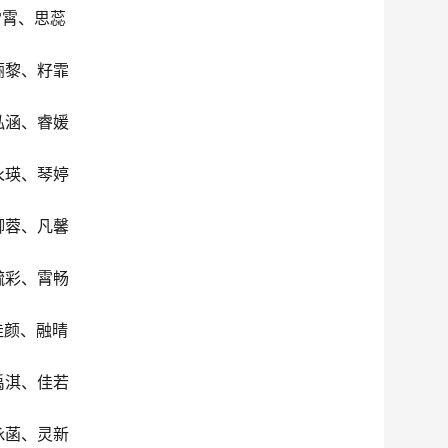
雪霄、思蕊
俪黎、籽霏
泓涵、睿媛
永瑛、琴婷
卿蓉、凡馨
毓彩、霄畅
佳颜、融晴
禹淇、佳若
咏菡、灵新