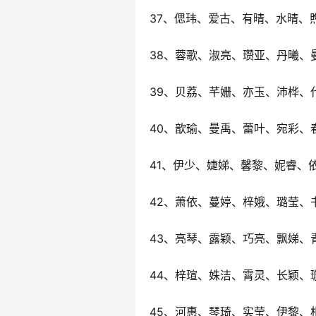
37、偲玮、爱古、有晴、水晴、
38、蓉歌、淑亮、瓒亚、丹曦、
39、贝荔、芊姗、亦玉、沛桦、
40、歆瑜、曼禹、蕾叶、宛彩、
41、伊少、婕娣、馨黎、妮睿、
42、萧依、蔓婷、梓娥、璐莹、
43、亮琴、露颖、巧亮、飘娣、
44、梓瑄、姝洁、霄灵、长颖、
45、河惠、琴琦、实莹、伊黎、