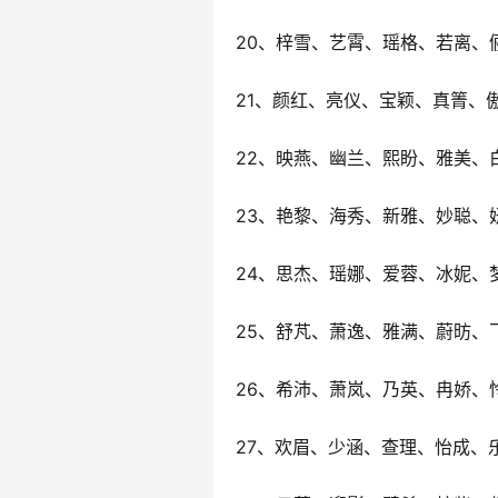
20、梓雪、艺霄、瑶格、若离、
21、颜红、亮仪、宝颖、真箐、
22、映燕、幽兰、熙盼、雅美、
23、艳黎、海秀、新雅、妙聪、
24、思杰、瑶娜、爱蓉、冰妮、
25、舒芃、萧逸、雅满、蔚昉、
26、希沛、萧岚、乃英、冉娇、
27、欢眉、少涵、查理、怡成、