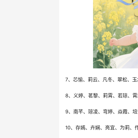
7、芯愉、莉云、凡冬、翠松、玉
8、义婷、茗黎、莉霄、若琼、霄
9、南芊、琼凌、弯婷、焱霞、培
10、存嫣、卉娴、亮宜、为莉、