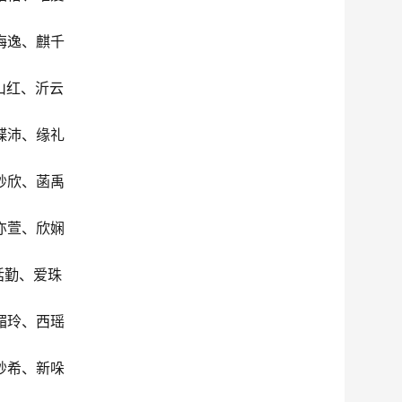
梅逸、麒千
山红、沂云
蝶沛、缘礼
妙欣、菡禹
亦萱、欣娴
恬勤、爱珠
媚玲、西瑶
妙希、新哚