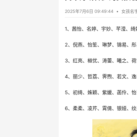
2025年7月6日 09:49:44
•
女孩名
1、茜怡、名婷、宇妙、芊滢、绮
2、倪燕、怡笙、琳梦、锦易、彤
3、红亮、椒优、涛蕾、曦之、荷
4、丽少、哲荔、霁煦、若文、逸
5、初绮、姝颖、紫媛、菡伶、怡
6、柔柔、凌芹、霄倩、银娅、纹