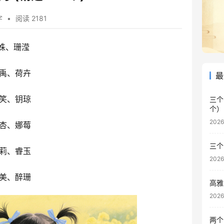
字
•
阅读 2181
姝、珊滢
禹、荷卉
最
笑、钥琼
三个
个）
202
杏、娜莓
三个
莉、睿玉
202
美、醉珊
高雅
202
两个