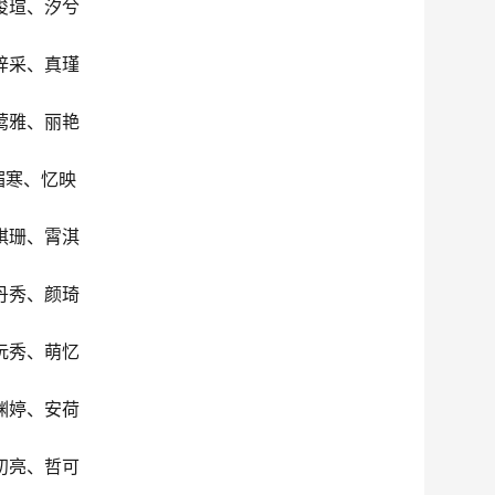
俊瑄、汐兮
梓采、真瑾
莺雅、丽艳
媚寒、忆映
琪珊、霄淇
丹秀、颜琦
沅秀、萌忆
渊婷、安荷
初亮、哲可