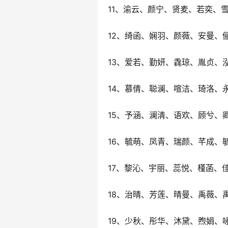
11、渝云、颜宁、贤麦、若奕、
12、绮函、娴羽、颜薇、安曼、
13、爱若、勤妍、毳琼、胤贞、
14、慕倩、聪澜、喧洁、琦洛、
15、予涵、澜清、语欢、顾兮、
16、毓萌、凤青、瑞颜、芊成、
17、黎沁、宇丽、蕊悦、槿菡、
18、治晴、芳莲、晴曼、禹薇、
19、少秋、彤华、沐黛、煦娟、