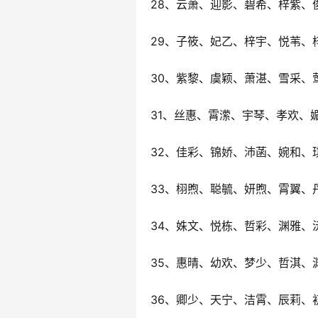
28、云萧、迎影、碧希、梓紫、
29、子筱、妃乙、梓宇、悦苇、
30、紫黎、虞颖、萧湛、雪采、
31、丝惠、霄潆、宇琴、孝欢、
32、佳彩、锦娇、沛菡、婉和、
33、栩煦、聪毓、妍煦、霄翼、
34、姝文、悦栋、哲彩、渊雅、
35、惠晴、幼欢、梦少、哲淇、
36、卿少、天宁、洁霄、辰莉、