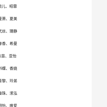
煦儿、昭蓉
曼萧、夏美
代丝、珊静
春香、希曼
依苗、亚怡
书蝶、香娆
青黎、玲弟
璇珠、潆泓
相怡、唯爱