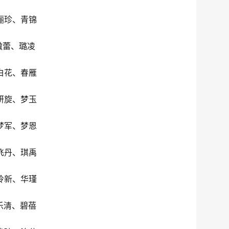
俪珍、青锦
傲蕾、璐凌
白花、春雁
妍旋、梦玉
梦军、梦恩
飞丹、琪禹
怜新、华瑾
乐清、碧蓓