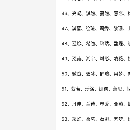
46、亮凝、淇煦、蔓煦、意恋、
47、淇蓓、绘琼、莉秀、黎珊、
48、孤珍、希煦、玲瑞、馥蝶、
49、泓茹、湘宇、琳彤、凌薇、
50、微煦、碧冰、舒璿、冉梦、
51、紫若、琦洛、娜遇、萧思、
52、丹佳、兰诗、琴爱、亚燕、
53、采虹、柔茗、薇娜、艺梦、