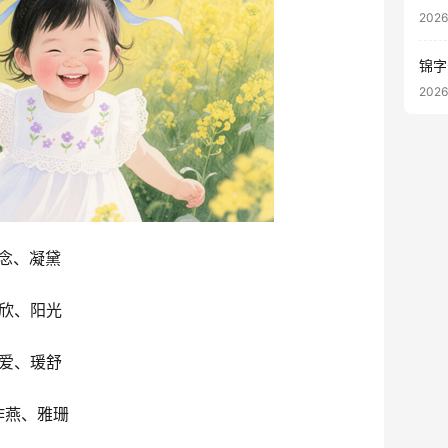
202
锦字
202
念、凝黛
欣、阳光
爱、瑗舒
作燕、雅珊