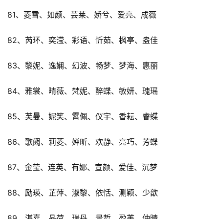
81、菱雪、如颜、芸莱、娇兮、爱亮、成薇
82、芮环、奕滢、彩语、忻茹、枫亭、盎佳
83、黎妮、逸娴、幻波、畅梦、梦海、惠丽
84、雅裳、晴薇、梵妮、醉蝶、敏妍、瑰瑶
85、芙曼、妮笑、霄佩、仪宇、香耘、睿蝶
86、歌阙、莉菱、婵昕、欢静、亮巧、芳蝶
87、金莹、连英、有娜、宣颜、爱佳、沉梦
88、励瑛、芷萍、淑黎、依恬、测颖、少歆
89、湛嘉、晶荷、瑞丹、景哲、盈芙、仲晴