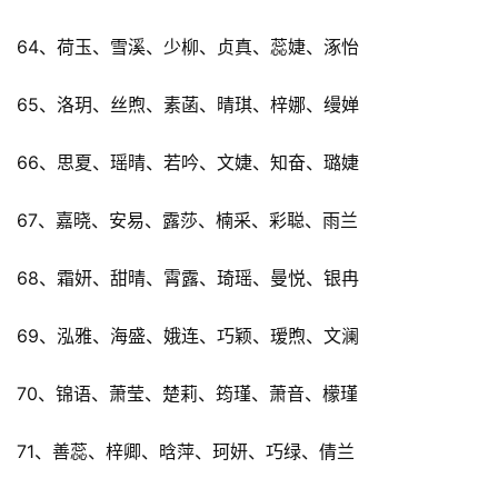
64、荷玉、雪溪、少柳、贞真、蕊婕、涿怡
65、洛玥、丝煦、素菡、晴琪、梓娜、缦婵
66、思夏、瑶晴、若吟、文婕、知奋、璐婕
67、嘉晓、安易、露莎、楠采、彩聪、雨兰
68、霜妍、甜晴、霄露、琦瑶、曼悦、银冉
69、泓雅、海盛、娥连、巧颖、瑷煦、文澜
70、锦语、萧莹、楚莉、筠瑾、萧音、檬瑾
71、善蕊、梓卿、晗萍、珂妍、巧绿、倩兰