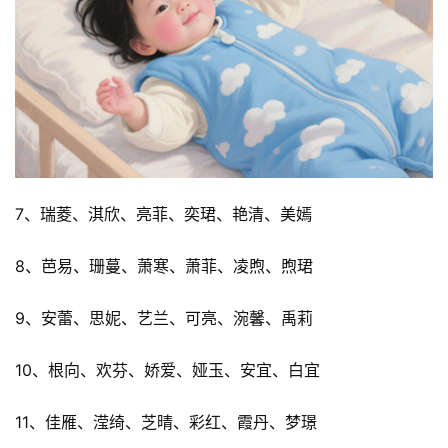
7、瑞菱、淇欣、亮菲、奕珺、艳清、美嫣
8、芭易、珊蔓、萧寒、萧菲、凌煦、煦珺
9、安蕾、思妮、艺兰、可亮、涴馨、禹莉
10、根向、欢芬、娇爱、娅玉、安宜、白宜
11、佳雁、滢绮、芝晴、彩红、霞丹、梦璟