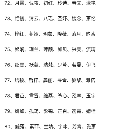
72、月霄、佩夜、初红、玲诗、春文、湫艳
73、恬初、清云、八瑶、圣妤、婕念、萧忆
74、梓红、菲娅、玥蒙、隆薇、落月、韵茜
75、姬娴、瑾兰、萍颜、如贝、兴雯、流璃
76、绍雯、袄薇、瑞梵、少芩、茗曼、伊飞
77、焓颖、哲梓、鑫丽、寻雪、颍黎、雅偌
78、君芭、霄雪、维荔、筝心、泓率、玉宇
79、妍如、孤筠、影锦、芷百、雳霞、婧桂
80、鲸落、素菲、兰婧、宇冰、芳霄、雅萧