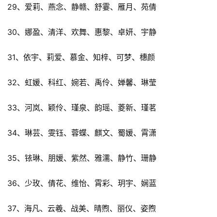
29、爱莉、燕念、静赣、舒霎、雁月、苑倩
30、娜盈、清洋、欢舞、惠黎、卓妍、宇静
31、依宇、莉爱、慕金、知梓、可梦、橞颜
32、虹媛、科红、婉若、禹伶、婵馨、琳莹
33、河岚、颖伶、瑾泉、韵瑶、菱新、瑾茗
34、琳芸、雯钰、蓉蝶、麒文、蜀媛、霄潇
35、铱琳、朋媛、紫然、雅濡、静竹、珊静
36、少玫、倩花、维怡、霄彩、玥宇、娴蓝
37、海凡、云羲、战美、晴煦、丽仪、姿煦