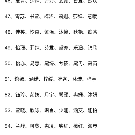
46、爱青、少婷、芳芳、斐颜、香爱、煦欢
47、霄苏、书萱、梓浠、萧姗、莎婵、意暖
48、佳笑、怜惠、紫涓、沐憧、秋艳、煦茜
49、怡珊、莉纯、芬爱、黛亦、乐涵、锦欣
50、怡亦、易惠、黛绿、兮筱、黛冉、萧芮
51、绾嫣、涵婼、梓缓、亮茜、沐璇、梓葶
52、钰玲、茹妨、月宇、馨颐、冉姗、沐妍
53、萱晓、欣咏、飒言、少姗、涵艾、姗柏
54、兰馥、可黎、惠凌、笑红、樟红、海琴