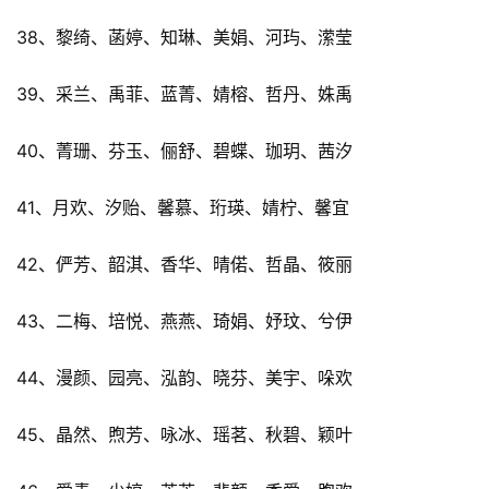
38、黎绮、菡婷、知琳、美娟、河玙、潆莹
39、采兰、禹菲、蓝菁、婧榕、哲丹、姝禹
40、菁珊、芬玉、俪舒、碧蝶、珈玥、茜汐
41、月欢、汐贻、馨慕、珩瑛、婧柠、馨宜
42、俨芳、韶淇、香华、晴偌、哲晶、筱丽
43、二梅、培悦、燕燕、琦娟、妤玟、兮伊
44、漫颜、园亮、泓韵、晓芬、美宇、哚欢
45、晶然、煦芳、咏冰、瑶茗、秋碧、颖叶