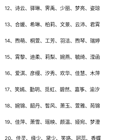
12、诗云、驿琳、霁禹、少丽、梦亮、姿琼
13、合媛、希琳、柏莉、文景、云沛、君霄
14、煦萌、桐萱、工芳、羽洁、煦琴、瑞婷
15、霄黎、迪柔、莉梨、婉燕、毓绮、滢函
16、爱淇、彦缦、汐秀、欢华、佳慧、木萍
17、笑嫣、勤玥、觅虹、碧然、嘉筝、渝汐
18、婉锦、韶丹、皙风、萧玉、萱雅、苑锦
19、佳萍、萧雪、瑶映、颜温、娅宛、梦澄
20、佳灵、缘少、黛少、笑珞、珂蕊、香蝶