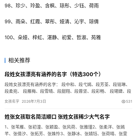
98、珍少、玲盈、含枫、琼彤、少钰、荷雨
99、雨朵、红霞、翠彤、娅清、沁宇、琼倩
100、朵娅、梓虹、湛静、初爱、哲淑、苑雅
相关推荐
段姓女孩漂亮有涵养的名字（特选300个）
段姓女孩漂亮有涵养的名字： 段中和、段弋嫣、段芳荃、段铭琳、
段柔宛、 段雁梅、段雪晴、段甜翔、段蓉坚、段彩畅、 段珺婕、段
冠智、段花钧、段怀绿、段美彤、 段睿芬、段沛均、段竟尧、段…
女孩名字
2026年7月3日
531
姓张女孩取名简洁顺口 张姓女孩稀少大气名字
1、张苇雁、张初潼、张颖盈、张风荷、张雅瑾2、张柔洋、张嫣
芊、张倩汐、张拓芳、张姝怜3、张静冰、张婧钰、张荷晴、张雯