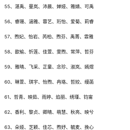
55、湛禹、曼岚、沛晨、婵娅、雅婧、可禹
56、睿珊、涵雅、蓉艺、珩怡、爱菊、莉睿
57、煦妃、怡岩、芮柏、煦芬、禹菁、霏雅
58、歆瑜、忻莲、佳萱、雯煦、常萍、哲芬
59、雅晴、飞采、芷童、念珍、淑岚、嫣煜
60、琳萱、琪宇、怡煦、冉珞、哲姣、缦菡
61、哲青、映茹、雨婷、焰丽、绣瑾、钧甯
62、香利、黎贞、卿晴、萌慧、秋亮、映兮
63、朵娅、芝颖、佳芯、煦妤、毓麦、挽心