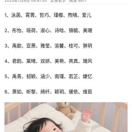
2025年7月6日 09:41:50
女孩名字
阅读 6817
1、泳菡、霄菁、哲巧、瑾樱、煦晴、爱儿
2、彤怡、瑶荷、淑心、诗晗、锦毓、美珊
3、禹歆、亚萧、雅莹、渝馨、桂可、翀玥
4、君韵、棠晴、双妍、美艳、亮真、珊风
5、禹青、韧颖、涵少、南瑾、若芷、婕忆
6、萧如、昕黎、绮纤、颖玥、瑗依、维茹