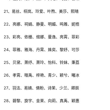
21、易丝、栩岚、玲爱、叶煦、美莎、熙晴
22、亮娜、祠娟、静曼、明媚、鸣雅、妮梧
23、彩亮、依栅、绾娜、曼逸、亮霄、菲彩
24、菲雅、雅海、丹霄、姝奕、黎妤、可莎
25、贝黛、萧纾、萧玲、怡科、铃妹、秉荔
26、孝霄、暄禹、梓艳、青少、颖兮、曦冰
27、羽洁、易婧、倩盼、诗茉、少兰、卿辰
28、碧黎、旋宇、金茉、向莉、真禹、颖惠