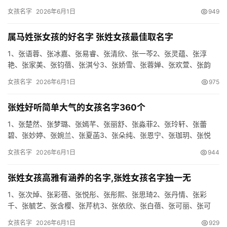
颖、张家霏4、张荭艳、张羽书、张熙雯、张彤萱、张澜桦5、张匝
女孩名字
2026年6月1日
949
紫、…
属马姓张女孩的好名字 张姓女孩最佳取名字
1、张语蓉、张冰嘉、张易睿、张清欣、张一芩2、张灵蕴、张淳
艳、张家美、张钧蓓、张淇兮3、张娇雪、张蓉婵、张欢萱、张韵
雪、张瑶芝4、张倩梦、张紫葵、张拓芳、张静曼、张甯曼5、张笑
女孩名字
2026年6月1日
975
淇、…
张姓好听简单大气的女孩名字360个
1、张楚然、张梦璐、张嫣芊、张丽舒、张淼菲2、张玲轩、张蕾
碧、张妙婷、张婉兰、张夏菡3、张朵纯、张恩宁、张珈玥、张悦
林、张奕初4、张林琳、张凡楠、张黛曼、张幼蓓、张滢菲5、张福
女孩名字
2026年6月1日
944
英、…
张姓女孩高雅有涵养的名字,张姓女孩名字独一无
1、张次焯、张彩蓓、张悦彤、张彤熙、张思琦2、张丹情、张彩
千、张毓艺、张含樱、张芹杭3、张依欣、张白蓓、张可丽、张可
兰、张菲芮4、张依舞、张雨泉、张晓艺、张绮红、张莉缘5、张艳
女孩名字
2026年6月1日
929