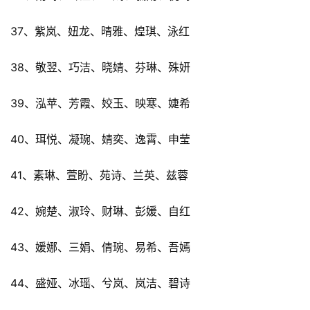
37、紫岚、妞龙、晴雅、煌琪、泳红
38、敬翌、巧洁、晓婧、芬琳、殊妍
39、泓苹、芳霞、姣玉、映寒、婕希
40、珥悦、凝琬、婧奕、逸霄、申莹
41、素琳、萱盼、苑诗、兰英、兹蓉
42、婉楚、淑玲、财琳、彭媛、自红
43、媛娜、三娟、倩琬、易希、吾嫣
44、盛娅、冰瑶、兮岚、岚洁、碧诗