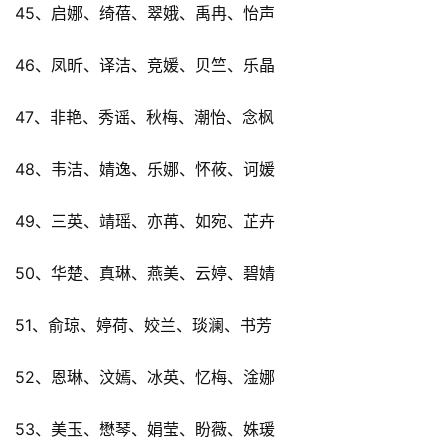
45、启娜、绮蓓、翠娥、禹冉、怡声
46、凤昕、译洁、竞媛、贝竺、乐晶
47、非艳、秀谣、秋梅、潮怡、念枫
48、韦洁、婧逸、乐娜、怀莜、诃媛
49、三英、靖瑶、亦苒、如宛、芷卉
50、华楚、真琳、燕美、云婷、碧婧
51、俞琼、婷荷、姣兰、琰澜、书芳
52、恩琳、汶嫣、冰英、忆梅、淦娜
53、美玉、懋琴、娟莹、盼薇、姝瑗