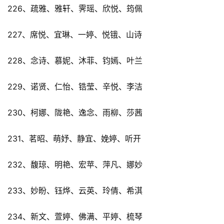
226、疏雅、雅轩、霁瑶、欣悦、筠佩
227、席悦、宜琳、一婷、悦锇、山诗
228、念诗、慕妮、沐菲、钧嫣、叶兰
229、诺贤、仁怡、锆莹、辛悦、李洁
230、柯娜、陇艳、逸念、雨柳、莎茜
231、茗昭、萌妤、静宜、娩婷、听开
232、馥琼、明艳、宏苹、萍凡、娜妙
233、妙盼、钰烨、云英、玲倩、希淇
234、新文、萱婷、佛满、平婷、梳琴