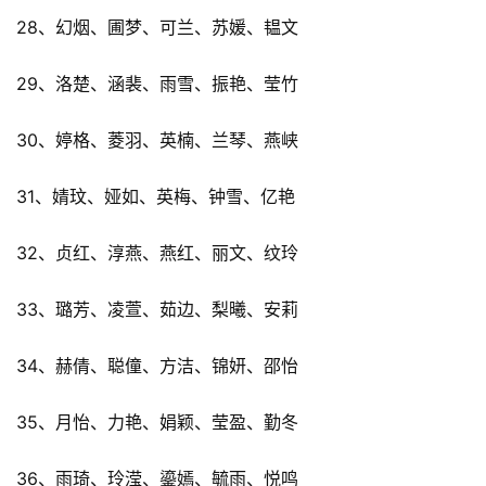
28、幻烟、圃梦、可兰、苏媛、韫文
29、洛楚、涵裴、雨雪、振艳、莹竹
30、婷格、菱羽、英楠、兰琴、燕峡
31、婧玟、娅如、英梅、钟雪、亿艳
32、贞红、淳燕、燕红、丽文、纹玲
33、璐芳、凌萱、茹边、梨曦、安莉
34、赫倩、聪僮、方洁、锦妍、邵怡
35、月怡、力艳、娟颖、莹盈、勤冬
36、雨琦、玲滢、鎏嫣、毓雨、悦鸣