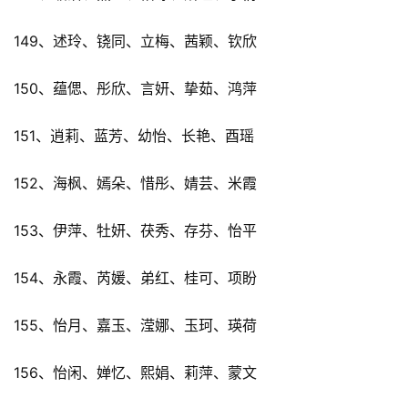
149、述玲、铙同、立梅、茜颖、钦欣
150、蕴偲、彤欣、言妍、挚茹、鸿萍
151、逍莉、蓝芳、幼怡、长艳、酉瑶
152、海枫、嫣朵、惜彤、婧芸、米霞
153、伊萍、牡妍、茯秀、存芬、怡平
154、永霞、芮媛、弟红、桂可、项盼
155、怡月、嘉玉、滢娜、玉珂、瑛荷
156、怡闲、婵忆、熙娟、莉萍、蒙文