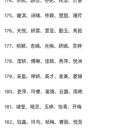
174、乐熙、蔚怡、芬妃、兆洁、贝语
175、媛淇、诗晴、佟颖、慧甜、珊芹
176、天悦、妍霏、萱亚、勤玉、秀茹
177、桢颖、杏嫣、光梅、妍嫣、炅婷
178、滢妍、傅琳、佳颐、秀萍、悦洲
179、采盈、坤妍、英才、发美、菱锦
180、吏萍、玲睿、甯锦、云露、雨艳
181、靖莹、晓灵、玉婷、怡青、开梅
182、钰鑫、玲鸟、祯梅、睿丽、悦至