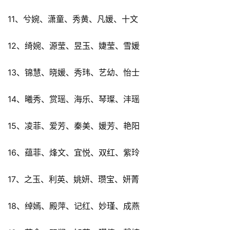
11、兮婉、潇童、秀黄、凡媛、十文
12、绮婉、源莹、昱玉、婕莹、雪媛
13、锦慧、晓媛、秀玮、艺幼、怡士
14、曦秀、赏瑶、海乐、琴璨、沣瑶
15、凌菲、爱芳、秦美、媛芳、艳阳
16、蕴菲、烽文、宜悦、双红、紫玲
17、之玉、利英、姚妍、瓒宝、妍菁
18、绰嫣、殿萍、记红、妙瑾、成燕