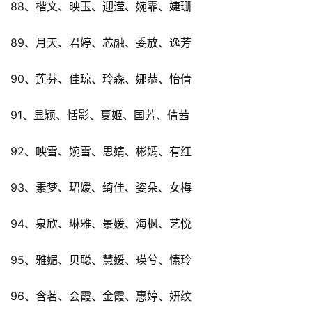
88、楷文、映玉、迎滢、婉霏、婕珊
89、月天、君婷、芯融、委放、逸芳
90、莲芬、佳琼、玲森、娜恭、怡倩
91、显颖、恬影、夏姬、国芳、倩茜
92、映雪、婉雪、思婧、彬嫣、有红
93、素梦、珺媛、绮佳、姿朵、女梅
94、泉欣、琳雅、景媛、海枫、艺悦
95、雅媚、贝聪、慧媛、瑛兮、愫玲
96、含茗、会霞、金霞、惠婷、妍纹