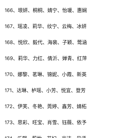
166、垠妍、桐桐、婧宁、怡瑗、惠娴
167、瑶凌、莉华、纹宁、云梅、冰妍
168、悦欣、毅代、海裴、子颖、莺涵
169、莉华、力红、倩沂、婵青、红萍
170、娜黎、茗琳、锦妮、小霞、新英
171、达琳、栌瑶、小芳、悦宜、登芳
172、伊芙、冬艳、莞婷、鑫芳、婧柘
173、思彩、旺宝、肖雪、钰薇、依予