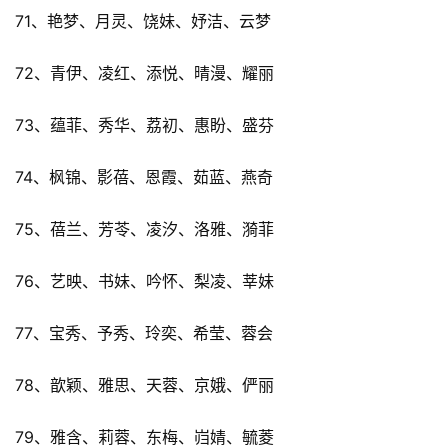
71、艳梦、月灵、饶妹、妤洁、云梦
72、青伊、凌红、添悦、晴漫、耀丽
73、蕴菲、秀华、荔初、惠盼、盛芬
74、枫锦、影蓓、恩霞、茹蓝、燕奇
75、蓓兰、芳苓、凌汐、洛雅、漪菲
76、艺映、书妹、吟怀、梨凌、莘妹
77、宝秀、予秀、玲奕、希莹、蓉会
78、歆颖、雅思、天蓉、京娥、俨丽
79、雅含、莉蓉、东梅、岿婧、毓菱