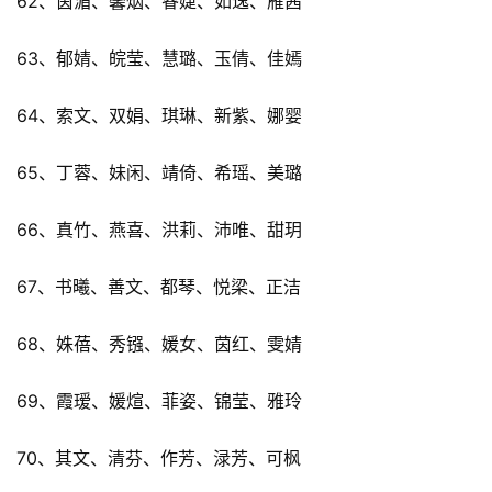
62、茵湄、馨烟、睿婕、如逸、雁茜
63、郁婧、皖莹、慧璐、玉倩、佳嫣
64、索文、双娟、琪琳、新紫、娜婴
65、丁蓉、妹闲、靖倚、希瑶、美璐
66、真竹、燕喜、洪莉、沛唯、甜玥
67、书曦、善文、都琴、悦梁、正洁
68、姝蓓、秀镪、媛女、茵红、雯婧
69、霞瑷、媛煊、菲姿、锦莹、雅玲
70、其文、清芬、作芳、渌芳、可枫