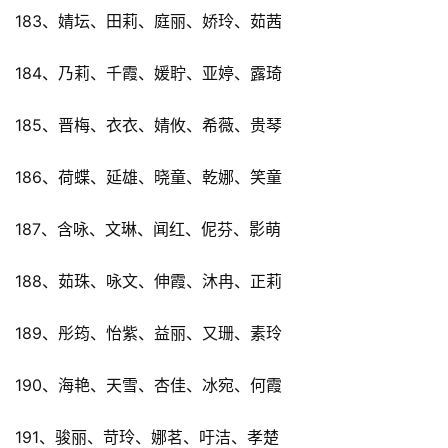
183、婧坛、田莉、庭丽、娇玲、茹茜
184、乃莉、千霞、媛聍、亚婷、露琦
185、晋梅、衣衣、婧攸、希薇、贵琴
186、荷蝶、延雄、晓童、乾娜、笑童
187、含咏、文琳、闻红、伲芬、影萌
188、茹珠、咏文、伸霞、沐冉、正莉
189、彤筠、怡紫、益丽、又珊、素玲
190、海艳、天雪、杏佳、冰宛、何霞
191、骏丽、苛玲、娜茗、吁洁、孝楚