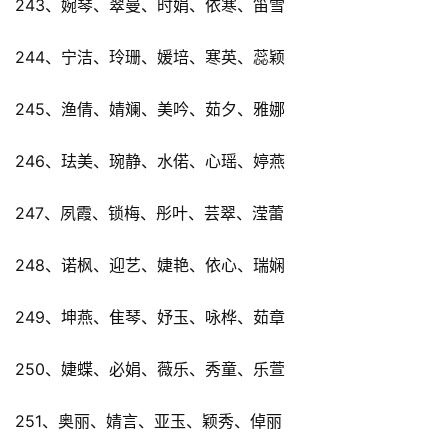
243、婉琴、翠曼、时娟、依寒、笛雪
244、宁洁、玲珊、媛培、寒英、蕊颖
245、渔倩、婧斓、美吟、茹夕、雅娜
246、珐美、琬静、水偌、心瑶、婷燕
247、夙霞、锁梅、彤叶、芸翠、滢蕾
248、诺枫、迎艺、婕艳、依心、瑞娴
249、坤燕、隹琴、妤玉、咏桦、茹章
250、婕蝶、必娟、薇乐、秀童、乐萱
251、奥丽、婧言、亚玉、颖秀、倬丽