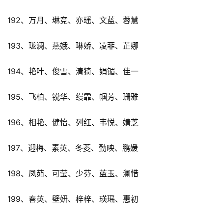
192、万月、琳竞、亦瑶、文蓝、蓉慧
193、珑澜、燕娥、琳娇、凌菲、芷娜
194、艳叶、俊雪、清猗、娟镅、佳一
195、飞柏、锐华、缦霏、帼芳、珊雅
196、相艳、健怡、列红、韦悦、婧芝
197、迎梅、素英、冬菱、勤映、鹏媛
198、凤茹、可莹、少芬、蓝玉、澜惜
199、春英、壁妍、梓梓、瑛瑶、惠初