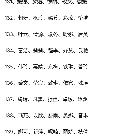
131、媛蝶、梦煊、德丽、玫文、鹤媛
132、朝妍、枫玲、嫣萁、彩琼、怡洁
133、叶云、倩源、瑗冬、盼娜、唐英
134、富洁、莉莉、铿季、妤慧、氏艳
135、伟玲、嘉婧、东梅、铁琳、若玲
136、碲文、莹宸、致琳、依宛、殊瑛
137、绮瑞、凡黛、抒佳、卓媛、娴飘
138、飞燕、以欣、舒雨、蕙娜、昔琳
139、娜可、新萍、呢喃、丽娇、枝倩