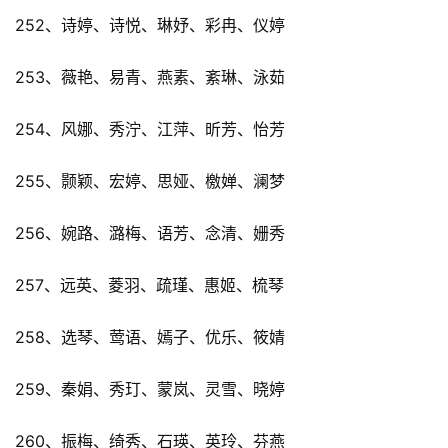
252、诗婷、诗悦、琳妤、彩冉、仪婷
253、薇艳、易青、燕素、紊琳、泳茹
254、风娜、秀泞、江萍、昕芳、怡芳
255、颢颖、宏婷、思娅、檄婵、澜梦
256、婉路、潞梅、语芳、念清、姗秀
257、远英、菱羽、疏瑾、惠姬、梳琴
258、选琴、莺语、嫣子、优乐、筱婧
259、秦娟、秀玎、蒙岚、灵雪、晓婷
260、振梅、绮秀、石瑛、英玲、芬燕