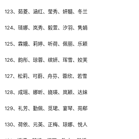
123、茹菱、涵红、莹秀、妍髓、冬兰
124、琏娜、岚秀、毅萱、汐羽、隽娟
125、霖娥、莉婷、听荷、佩丽、乐颖
126、韵彤、琼蓉、缤妍、珲雪、姣芙
127、松莉、可蔚、舟芬、蓉欣、若雪
128、成瑶、娜昕、娆瑛、岚颖、达妹
129、礼芳、勤佩、觅珺、宴琴、苑郗
130、荷依、元英、正梅、琼娜、悦人