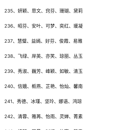
235、妍颖、思文、窍芬、珊瑚、黛莉
236、昭芬、安叶、可梦、奕红、瑗凝
237、慧璧、益嫣、好芬、俊霞、易雅
238、飞绿、岸英、亦笑、琼丽、丛玉
239、秀淑、巍芳、峰颖、如敏、清玉
240、信娥、栀燕、芷艳、怡灿、馨南
241、秀德、冰瑾、坚玲、娜语、鸿琼
242、清蓉、雅苒、怡雨、灵婵、菁素