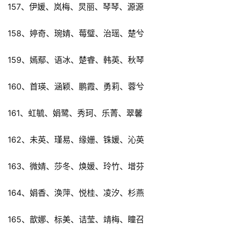
157、伊媛、岚梅、炅丽、琴琴、源源
158、婷奇、琬婧、莓璧、治瑶、楚兮
159、嫣鄢、语冰、楚睿、韩英、秋琴
160、首瑛、涵颖、鹏霞、勇莉、蓉兮
161、虹毓、娟鹭、秀珂、乐菁、翠馨
162、未英、瑾易、缘姗、铢媛、沁英
163、微婧、莎冬、焕媛、玲竹、增芬
164、娟香、涣萍、悦桂、凌汐、杉燕
165、歆娜、标美、诘莹、靖梅、瞳召