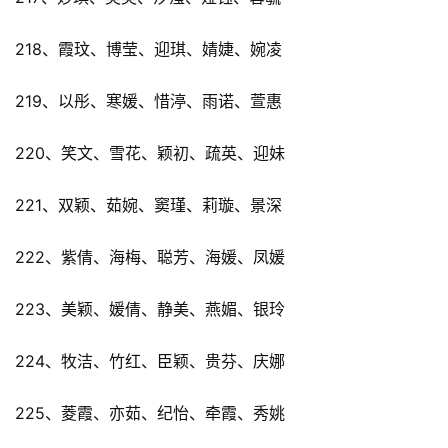
218、霞玟、博莹、迎琪、婧婕、婉凌
219、以彤、寒媛、惜渟、雨诺、萱惠
220、笑文、雪花、颖初、疏英、迎妹
221、双颖、茹婉、窦瑾、莉璇、景深
222、紫倩、海梅、聪芳、海媛、凤媛
223、美颖、媛倩、静美、燕媚、银玲
224、牧洁、竹红、臣颖、贵芬、庆娜
225、菱霞、亦茹、纪怡、牵霞、秀姚