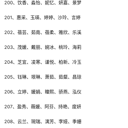
200、饮香、淼怡、妮忆、妍嘉、景梦
201、惠采、玉瑛、婷婷、沙玲、言婷
202、蓓芸、茹南、蓓柔、雅欣、乐溪
203、茂媛、戴丽、婉冰、桃玲、海莉
204、芝宜、凌寒、谨悦、柏新、冷玉
205、钰琳、垠琳、萧茹、茹粲、昌琼
206、立婷、媛娟、瞳熙、骄燕、泓仪
207、盈秀、薇媛、阿芬、持艳、度妍
208、云兰、琬瑞、漓芳、李娅、季姗