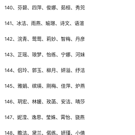
140、芬碧、四萍、俊娜、茹桓、秀兕
141、冰洁、雨燕、瑜璟、诗文、语渲
142、浣青、莺莺、莉妙、智梅、丹彦
143、芷瑶、琅梦、怡练、宁娜、河妹
144、侣玲、郭玉、柳月、妍溢、纾洁
145、雅娟、缤瑛、刚梅、佳萍、炉燕
146、玥宏、林媛、玫菡、安洁、晴莎
147、妮滢、逸思、莹姝、霄怡、骁燕
148、瞻洁、黛兰、偌练、妍瑾、小倩