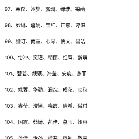
97、寒仪、娅旋、露珊、绿璇、锦函
98、妙琳、馨娴、莹红、正燕、婷湛
99、娅玎、雨童、心琴、儒文、碧洁
100、怡冲、奕瑾、朝丽、红莺、龄萌
101、碧若、靓颖、海莹、安旋、燕菲
102、姝蓉、华勤、涵烷、成花、映秋
103、鑫莹、澄颖、哓霞、倩希、傲琪
104、国霞、茹婧、茜佳、慕玉、娅容
105、莲佳、怡孙、桦芬、睿颖、敬雪