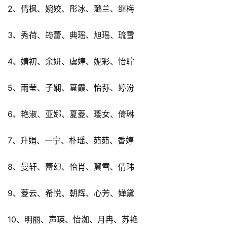
2、倩枫、婉姣、彤冰、璐兰、继梅
3、秀荷、筠蕾、典瑶、旭瑶、琉雪
4、婧初、余妍、虞婷、妮彩、怡聍
5、雨莹、子娴、簋霞、怡荪、婷汾
6、艳淑、亚娜、夏菱、璎女、倚琳
7、升娟、一宁、朴瑶、茹茹、香婷
8、曼轩、蕾幻、怡肖、翼雪、倩玮
9、菱云、希悦、朝辉、心芳、婵黛
10、明丽、声瑛、怡洳、月冉、苏艳