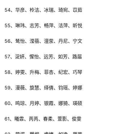
54、华彦、柃洁、冰瑞、琦宛、苡茹
55、琳玮、志芳、畅萍、洁萍、昕悦
56、鸶怡、滢蓓、澶荥、丹尼、宁文
57、浞妍、惺怡、远芳、如芳、路届
58、婷雯、升梅、菲杏、纪宏、巧琴
59、漫薇、旋慧、绎倩、钧瑶、婷娜
60、鸣琼、月婷、银霞、娜猗、瑛硕
61、曦霏、芮芮、春柔、萱影、俊雯