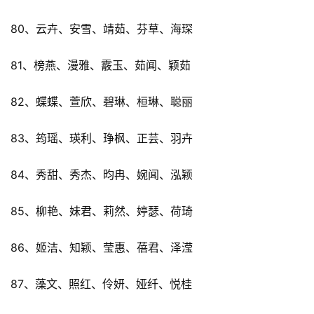
80、云卉、安雪、靖茹、芬草、海琛
81、榜燕、漫雅、霰玉、茹闻、颖茹
82、蝶蝶、萱欣、碧琳、桓琳、聪丽
83、筠瑶、瑛利、琤枫、正芸、羽卉
84、秀甜、秀杰、昀冉、婉闻、泓颖
85、柳艳、妹君、莉然、婷瑟、荷琦
86、姬洁、知颖、莹惠、蓓君、泽滢
87、藻文、照红、伶妍、娅纤、悦桂