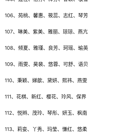
106、苑桃、馨惠、筱蕊、志红、琴芳
107、琳美、紫美、雅丽、琼琼、燕亢
108、倾夏、雅瑾、良芳、珂瑶、瑜英
109、雨雯、昊裴、悠蓉、可舒、语贝
110、秉颖、娣歆、黛妍、熙祎、燕雯
111、花棋、新红、樱花、玲风、保界
112、悦辫、茂玲、琴彤、妍玉、枫南
113、莉娈、丫秀、玛莹、慊红、悠柔