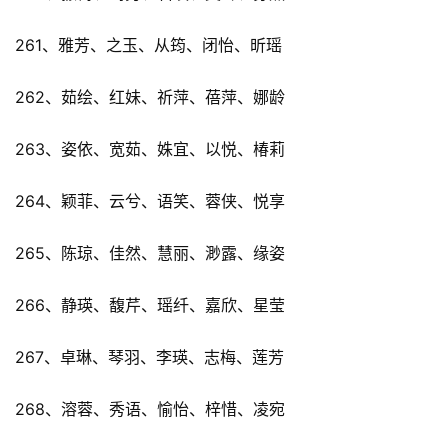
261、雅芳、之玉、从筠、闭怡、昕瑶
262、茹绘、红妹、祈萍、蓓萍、娜龄
263、姿依、宽茹、姝宜、以悦、椿莉
264、颖菲、云兮、语笑、蓉侠、悦享
265、陈琼、佳然、慧丽、渺露、缘姿
266、静瑛、馥芹、瑶纤、嘉欣、星莹
267、卓琳、琴羽、李瑛、志梅、莲芳
268、溶蓉、秀语、愉怡、梓惜、凌宛