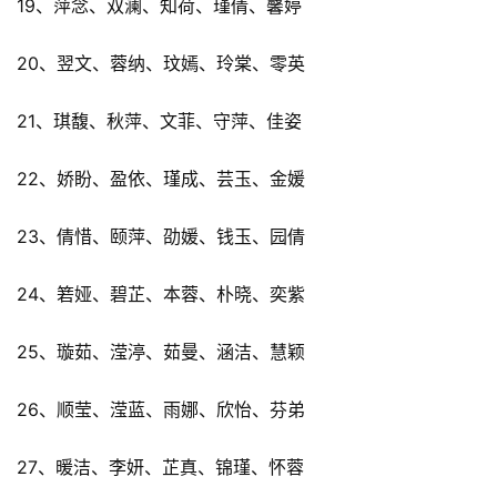
19、萍念、双澜、知荷、瑾倩、馨婷
20、翌文、蓉纳、玟嫣、玲棠、零英
21、琪馥、秋萍、文菲、守萍、佳姿
22、娇盼、盈依、瑾成、芸玉、金媛
23、倩惜、颐萍、劭媛、钱玉、园倩
24、箬娅、碧芷、本蓉、朴晓、奕紫
25、璇茹、滢渟、茹曼、涵洁、慧颖
26、顺莹、滢蓝、雨娜、欣怡、芬弟
27、暖洁、李妍、芷真、锦瑾、怀蓉