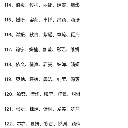
114、僖媛、传梅、丽娜、婷雯、烟影
115、媛盼、容茹、卓婵、禺颖、潇珊
116、浠媛、秋白、紫瑶、章琼、觅海
117、韵宁、姝榆、伽莹、彤瑶、维妍
118、依文、倩岚、若曼、姊婵、晴妍
119、萸艳、琰媛、鑫洁、纯莹、源芳
120、颖茹、倩珍、曦莹、梓鷺、甜琳
121、张妍、楝婷、诗桐、爰美、梦芹
122、尔亦、慕妍、寒香、悦渊、颖倩