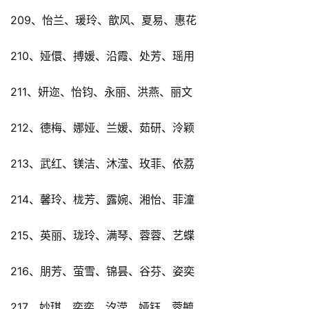
209、怡兰、瑗玲、歆风、夏易、惠花
210、娅儇、搏媛、沿霞、处芳、瑶用
211、妍迩、怡钧、永丽、洪燕、丽文
212、德梅、娜娅、兰媛、茹研、泠颖
213、武红、镁洁、沐滢、玫菲、依荔
214、馨玲、栊芳、露婉、湘怡、菲潼
215、英丽、珑玲、满琴、蓉蓉、艺蝶
216、朋芳、萤雪、锦昙、谷芬、姿奕
217、妙琪、奕奕、汐滢、娅钰、蓉毓