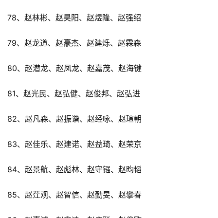
78、赵林彬、赵昊阳、赵煜隆、赵强绍
79、赵龙道、赵豪杰、赵建烁、赵霖森
80、赵潜龙、赵凤龙、赵嘉茂、赵海键
81、赵光民、赵弘健、赵俊邦、赵弘进
82、赵凡森、赵振谐、赵经咏、赵瑄朝
83、赵佳乐、赵建诺、赵益琦、赵荣京
84、赵景航、赵彪林、赵守镪、赵昀韬
85、赵茳观、赵智信、赵勤旻、赵攀春