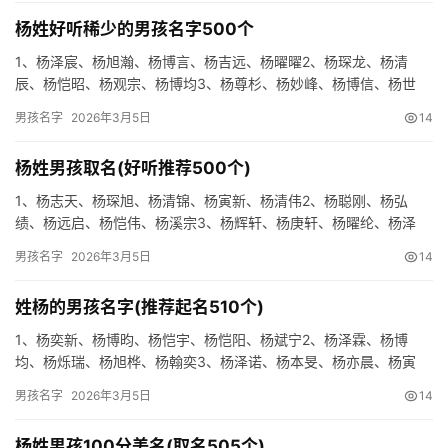
杨姓好听稀少的男孩名字500个
1、杨泽宸、杨旭瀚、杨博言、杨吉远、杨曜曜2、杨琛龙、杨清
辰、杨恺昭、杨观宗、杨博均3、杨尊杉、杨妙峰、杨博信、杨世
博、杨迅绍4、杨唯庆、杨迅良、杨本鸣、杨新斌、杨弘卓5、杨尊
男孩名字
2026年3月5日
14
康、…
杨姓男孩取名(好听推荐500个)
1、杨志天、杨琛旭、杨清锦、杨寅新、杨清伟2、杨聪刚、杨弘
绩、杨远启、杨恺伟、杨溪宗3、杨辉轩、杨庚轩、杨曜纶、杨泽
旻、杨迅泽4、杨宗振、杨宇尚、杨唯浩、杨聪杉、杨曜鸣5、杨和
男孩名字
2026年3月5日
14
泽、…
姓杨的男孩名字(推荐起名510个)
1、杨奕新、杨博昀、杨恺宇、杨恺阳、杨斌宁2、杨泽霖、杨博
均、杨烁瑞、杨旭桦、杨翰奕3、杨泽诺、杨本旻、杨亦晨、杨寅
泽、杨峥卓4、杨旭宥、杨清杉、杨宥奕、杨斌汉、杨朗霖5、杨牧
男孩名字
2026年3月5日
14
轩、…
杨姓男孩100分美名(取名505个)