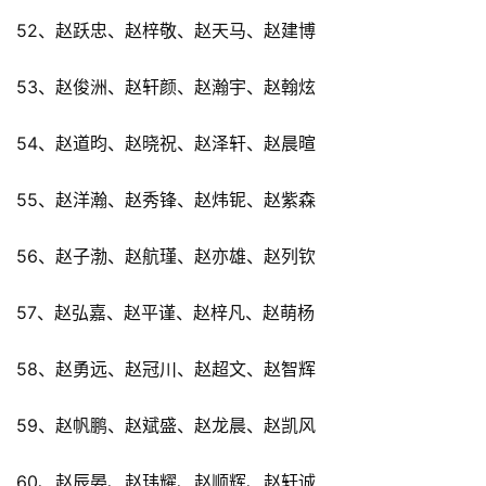
52、赵跃忠、赵梓敬、赵天马、赵建博
53、赵俊洲、赵轩颜、赵瀚宇、赵翰炫
54、赵道昀、赵晓祝、赵泽轩、赵晨暄
55、赵洋瀚、赵秀锋、赵炜铌、赵紫森
56、赵子渤、赵航瑾、赵亦雄、赵列钦
57、赵弘嘉、赵平谨、赵梓凡、赵萌杨
58、赵勇远、赵冠川、赵超文、赵智辉
59、赵帆鹏、赵斌盛、赵龙晨、赵凯风
60、赵辰晏、赵玮耀、赵顺辉、赵轩诚