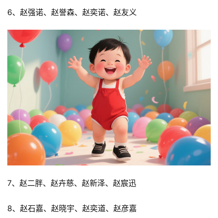
6、赵强诺、赵誉森、赵奕诺、赵友义
7、赵二胖、赵卉慈、赵新泽、赵宸迅
8、赵石嘉、赵晓宇、赵奕道、赵彦嘉