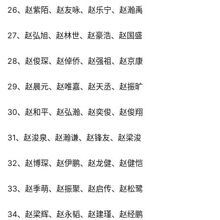
26、赵紫陌、赵友咏、赵乐宁、赵瀚禹
27、赵弘旭、赵林世、赵豪浩、赵国盛
28、赵俊琛、赵倬侨、赵强祖、赵京康
29、赵晨元、赵唯嘉、赵天丞、赵振旷
30、赵和平、赵弘瀚、赵奕俊、赵俊翔
31、赵浚泉、赵瀚谦、赵锋友、赵梁浚
32、赵博琛、赵伊鹏、赵龙健、赵健恺
33、赵季萌、赵振聚、赵启传、赵松鹭
34、赵梁辉、赵永韬、赵建瑾、赵经鹏