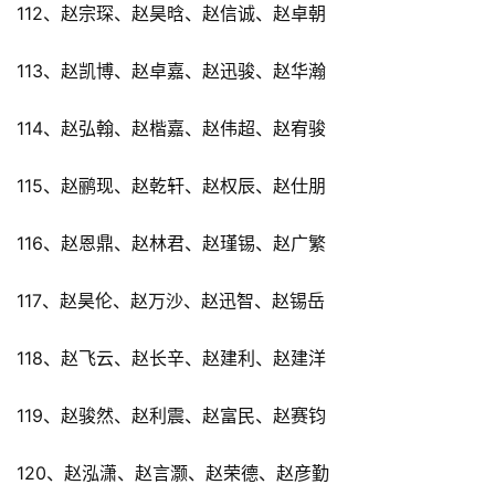
112、赵宗琛、赵昊晗、赵信诚、赵卓朝
113、赵凯博、赵卓嘉、赵迅骏、赵华瀚
114、赵弘翰、赵楷嘉、赵伟超、赵宥骏
115、赵鹂现、赵乾轩、赵权辰、赵仕朋
116、赵恩鼎、赵林君、赵瑾锡、赵广繁
117、赵昊伦、赵万沙、赵迅智、赵锡岳
118、赵飞云、赵长辛、赵建利、赵建洋
119、赵骏然、赵利震、赵富民、赵赛钧
120、赵泓潇、赵言灏、赵荣德、赵彦勤