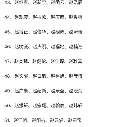
43、赵继春、赵新宝、赵函云、赵浩辰
44、赵观奕、赵振欧、赵庆彦、赵俊睿
45、赵搏正、赵俊华、赵栩鸿、赵涛新
46、赵树崴、赵杰明、赵福地、赵楠浩
47、赵炎梵、赵健伦、赵佳琛、赵耿富
48、赵文曜、赵白韵、赵柯旭、赵彦博
49、赵广毫、赵绍新、赵乐圣、赵晓海
50、赵振轩、赵宗翔、赵翰泰、赵玮轩
51、赵江帆、赵阳杭、赵云倡、赵章宝