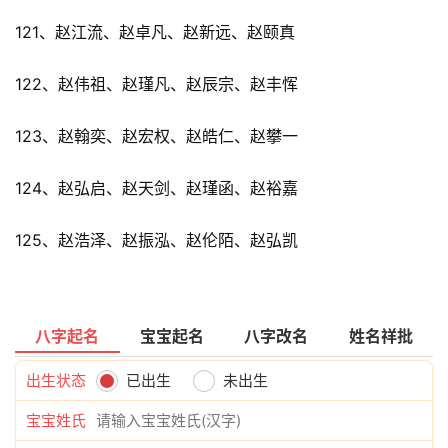
121、赵江流、赵卓凡、赵新远、赵颐真
122、赵伟祖、赵瑾凡、赵辰宗、赵丰恽
123、赵翰奕、赵宏权、赵皓仁、赵攀一
124、赵弘启、赵天剑、赵瑾函、赵裕嘉
125、赵浩泽、赵振泓、赵伦陌、赵弘凯
八字起名
宝宝起名
八字改名
姓名祥批
出生状态
已出生
未出生
宝宝姓氏