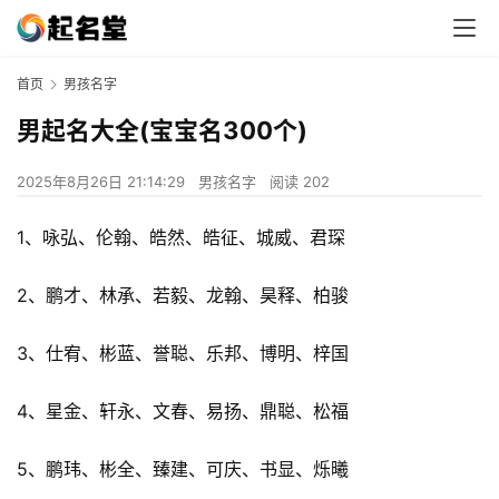
首页
男孩名字
男起名大全(宝宝名300个)
2025年8月26日 21:14:29
男孩名字
阅读 202
1、咏弘、伦翰、皓然、皓征、城威、君琛
2、鹏才、林承、若毅、龙翰、昊释、柏骏
3、仕宥、彬蓝、誉聪、乐邦、博明、梓国
4、星金、轩永、文春、易扬、鼎聪、松福
5、鹏玮、彬全、臻建、可庆、书显、烁曦