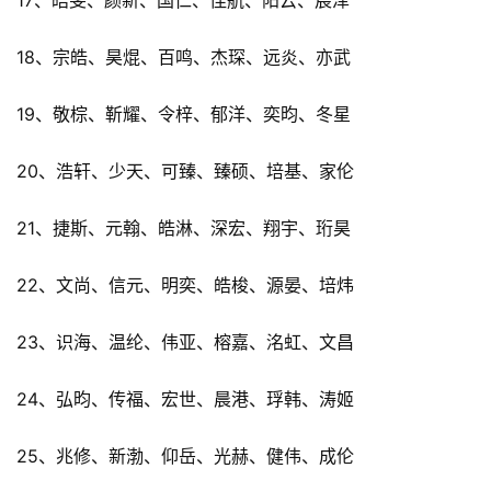
18、宗皓、昊焜、百鸣、杰琛、远炎、亦武
19、敬棕、靳耀、令梓、郁洋、奕昀、冬星
20、浩轩、少天、可臻、臻硕、培基、家伦
21、捷斯、元翰、皓淋、深宏、翔宇、珩昊
22、文尚、信元、明奕、皓梭、源晏、培炜
23、识海、温纶、伟亚、榕嘉、洺虹、文昌
24、弘昀、传福、宏世、晨港、琈韩、涛姬
25、兆修、新渤、仰岳、光赫、健伟、成伦