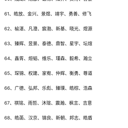
61、皓放、金兴、景煜、靖宇、勇善、修飞
62、榆湛、凡澄、宸渤、新基、晓光、煜源
63、臻辉、昱景、泰德、鼎智、星宇、坛煊
64、鑫胥、烜韬、维乐、瑾森、毅希、瀚立
65、琛锦、权建、家宥、仲辉、衡勇、尊道
66、广德、弘邦、乐彪、臻璞、皓棕、浩森
67、祺铭、雨哲、沐瑄、震瀚、枫言、吉意
68、皓菡、汉京、锦良、新朝、邦志、皓盾