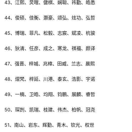
43、江熙、炅暄、健棋、娴聪、祎勤、皓悉
44、俊硕、佳衡、灏豪、颂弘、炫功、弘哲
45、博瑞、菲凡、松毅、志宸、斌凌、杭骏
46、狄清、任彦、成之、寒龙、祺福、颜译
47、强晋、梓城、兆樟、田威、兰志、晨熙
48、熠梵、梓延、川港、泰玄、浩影、宇诺
49、一楠、卫皓、均翔、钧鹏、展麟、睿哲
50、琛剀、凯瑞、桂建、伟杰、柏帆、冠尧
51、南山、岩东、辉勤、青木、钦光、权世