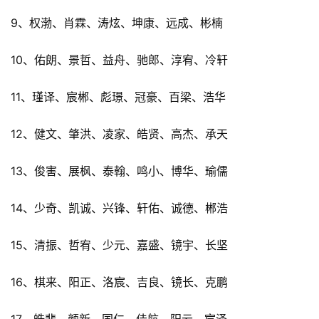
9、权渤、肖霖、涛炫、坤康、远成、彬楠
10、佑朗、景哲、益舟、驰郎、淳宥、冷轩
11、瑾译、宸郴、彪璟、冠豪、百梁、浩华
12、健文、肇洪、凌家、皓贤、高杰、承天
13、俊害、展枫、泰翰、鸣小、博华、瑜儒
14、少奇、凯诚、兴锋、轩佑、诚德、郴浩
15、清振、哲宥、少元、嘉盛、镜宇、长坚
16、棋来、阳正、洛宸、吉良、镜长、克鹏
17、皓斐、颜新、国仁、佳航、阳云、宸泽