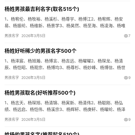
杨姓男孩最吉利名字(取名515个)
1、杨宥伦、杨牧裕、杨溪杉、杨尊宇、杨博江2、杨宥辉、杨安
易、杨振纶、杨维新、杨景学3、杨昊然、杨至海、杨凌海、杨唯
逸、杨博裕4、杨渝正、杨威云、杨寅浔、杨博辉、杨宇杉5、杨宥
男孩名字
2026年3月5日
7
迅、…
杨姓好听稀少的男孩名字500个
1、杨泽宸、杨旭瀚、杨博言、杨吉远、杨曜曜2、杨琛龙、杨清
辰、杨恺昭、杨观宗、杨博均3、杨尊杉、杨妙峰、杨博信、杨世
博、杨迅绍4、杨唯庆、杨迅良、杨本鸣、杨新斌、杨弘卓5、杨尊
男孩名字
2026年3月5日
9
康、…
杨姓男孩取名(好听推荐500个)
1、杨志天、杨琛旭、杨清锦、杨寅新、杨清伟2、杨聪刚、杨弘
绩、杨远启、杨恺伟、杨溪宗3、杨辉轩、杨庚轩、杨曜纶、杨泽
旻、杨迅泽4、杨宗振、杨宇尚、杨唯浩、杨聪杉、杨曜鸣5、杨和
男孩名字
2026年3月5日
9
泽、…
姓杨的男孩名字(推荐起名510个)