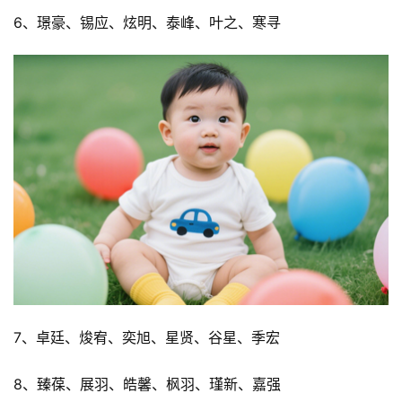
6、璟豪、锡应、炫明、泰峰、叶之、寒寻
7、卓廷、焌宥、奕旭、星贤、谷星、季宏
8、臻葆、展羽、皓馨、枫羽、瑾新、嘉强