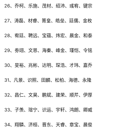
26、乔柯、乐施、茂材、绍沛、彧宥、键宗
27、涛磊、材睿、箐皇、皓垒、廷儒、金枚
28、宥廷、聘远、宝蕴、炜宏、晨金、和泰
29、劵翊、文恩、海秦、峰金、瑾恺、令铭
30、旻裕、兆彬、达明、琛浩、才玮、嘉乔
31、凡景、识照、田麟、松柏、海德、永隆
32、昌仁、文昊、鹏斌、建荣、顺芹、伊厚
33、子羡、瑄宁、识运、宇轩、鸿朗、卿威
34、翔驎、济桓、晋东、天睿、章宝、晨俊