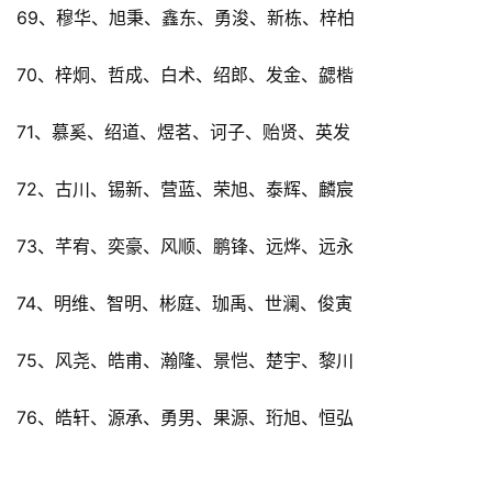
69、穆华、旭秉、鑫东、勇浚、新栋、梓柏
70、梓炯、哲成、白术、绍郎、发金、勰楷
71、慕奚、绍道、煜茗、诃子、贻贤、英发
72、古川、锡新、营蓝、荣旭、泰辉、麟宸
73、芊宥、奕豪、风顺、鹏锋、远烨、远永
74、明维、智明、彬庭、珈禹、世澜、俊寅
75、风尧、皓甫、瀚隆、景恺、楚宇、黎川
76、皓轩、源承、勇男、果源、珩旭、恒弘