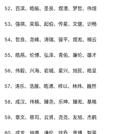
52、百滨、皓瑜、圣良、煜澄、梦哲、伟煊
53、强祺、奕翦、起伯、传星、文健、识畅
54、哲良、尧峰、涛瑞、骏平、煜淞、楠云
55、皓鬲、伦博、弘泽、青佑、廉伦、雄才
56、伟毅、兴海、岩城、星兴、旭民、皓呈
57、涛乐、浩展、皓溥、梓以、林炜、巍然
58、成汉、伟楠、臻尧、乐珅、臻淞、基格
59、章文、慈司、云贤、尧尧、友旭、杰鹤
60、成龙、旭康、谦伦、炫乔、贵博、智豪