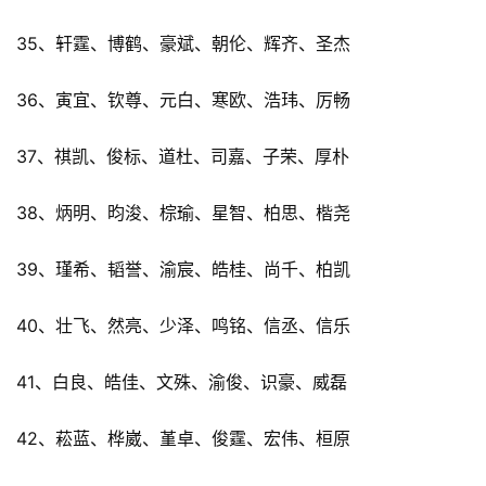
35、轩霆、博鹤、豪斌、朝伦、辉齐、圣杰
36、寅宜、钦尊、元白、寒欧、浩玮、厉畅
37、祺凯、俊标、道杜、司嘉、子荣、厚朴
38、炳明、昀浚、棕瑜、星智、柏思、楷尧
39、瑾希、韬誉、渝宸、皓桂、尚千、柏凯
40、壮飞、然亮、少泽、鸣铭、信丞、信乐
41、白良、皓佳、文殊、渝俊、识豪、威磊
42、菘蓝、桦崴、堇卓、俊霆、宏伟、桓原