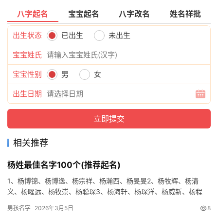
八字起名
宝宝起名
八字改名
姓名祥批
出生状态
已出生
未出生
宝宝姓氏
宝宝性别
男
女
出生日期
相关推荐
杨姓最佳名字100个(推荐起名)
1、杨博锦、杨博逸、杨宗祥、杨瀚西、杨旻旻2、杨牧辉、杨清
义、杨曜远、杨牧崇、杨聪琛3、杨海轩、杨琛洋、杨威新、杨程
轩、杨宥元4、杨寅宇、杨安易、杨信悟、杨柯勤、杨清奇5、杨泽
男孩名字
2026年3月5日
8
鸣、…