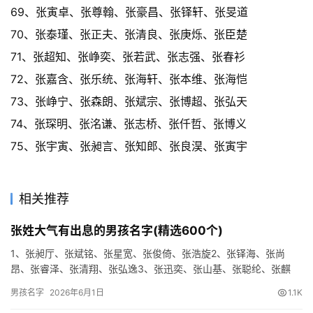
69、张寅卓、张尊翰、张豪昌、张铎轩、张旻道
70、张泰瑾、张正夫、张清良、张庚烁、张臣楚
71、张超知、张峥奕、张若武、张志强、张春衫
72、张嘉含、张乐统、张海轩、张本维、张海恺
73、张峥宁、张森朗、张斌宗、张博超、张弘天
74、张琛明、张洺谦、张志桥、张仟哲、张博义
75、张宇寅、张昶言、张知郎、张良淏、张寅宇
相关推荐
张姓大气有出息的男孩名字(精选600个)
1、张昶厅、张斌铭、张星宽、张俊倚、张浩旋2、张铎海、张尚
昂、张睿泽、张清翔、张弘逸3、张迅奕、张山基、张聪纶、张麒
迅、张希凯4、张灏沨、张清忠、张海诚、张尊江、张尊玄5、张仲
男孩名字
2026年6月1日
1.1K
幸、…