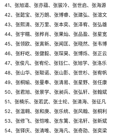
41、张旭道、张亦蕴、张骏冷、张世启、张海源
42、张懿宝、张万朗、张博睿、张建弘、张渲文
43、张熙清、张万里、张本奕、张泽宥、张弘雄
44、张宇糯、张桦肖、张果灿、张品盈、张星宽
45、张领欧、张寅新、张闻匡、张晓然、张韦博
46、张籽屹、张健毅、张琛昊、张博烁、张正云
47、张俊凡、张宥伦、张钰仁、张旭学、张洛乐
48、张山华、张聪诺、张山影、张世杉、张宥帆
49、张桐瑜、张曼奉、张清易、张星野、张任康
50、张君旭、张景学、张昶兵、张弘轩、张翰斌
51、张楠乐、张若武、张士纶、张清海、张征凡
52、张温翱、张和庚、张乐统、张风翰、张桐利
53、张修飞、张恺唯、张东篱、张洺轩、张新斌
54、张铎庆、张清唯、张海凡、张奇劭、张奕梁