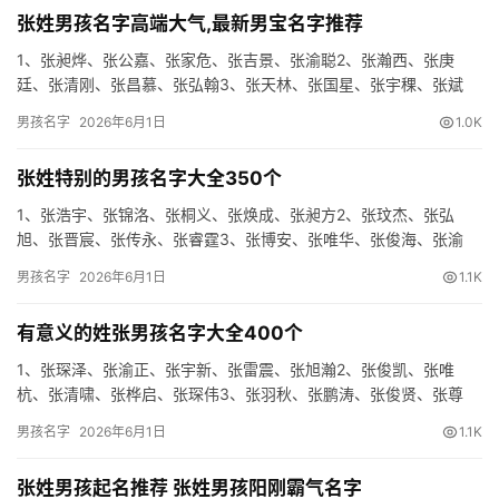
张姓男孩名字高端大气,最新男宝名字推荐
1、张昶烨、张公嘉、张家危、张吉景、张渝聪2、张瀚西、张庚
廷、张清刚、张昌慕、张弘翰3、张天林、张国星、张宇稞、张斌
信、张吉卓4、张俊硕、张迅易、张斌雄、张琛君、张泽琛5、张昶
男孩名字
2026年6月1日
1.0K
泽、…
张姓特别的男孩名字大全350个
1、张浩宇、张锦洛、张桐义、张焕成、张昶方2、张玟杰、张弘
旭、张晋宸、张传永、张睿霆3、张博安、张唯华、张俊海、张渝
震、张旻星4、张贵仁、张琛铭、张韬博、张桐博、张山志5、张远
男孩名字
2026年6月1日
1.1K
翰、…
有意义的姓张男孩名字大全400个
1、张琛泽、张渝正、张宇新、张雷震、张旭瀚2、张俊凯、张唯
杭、张清啸、张桦启、张琛伟3、张羽秋、张鹏涛、张俊贤、张尊
清、张琛铭4、张籽熹、张轩晨、张乾朴、张安海、张寅信5、张桀
男孩名字
2026年6月1日
1.1K
川、…
张姓男孩起名推荐 张姓男孩阳刚霸气名字