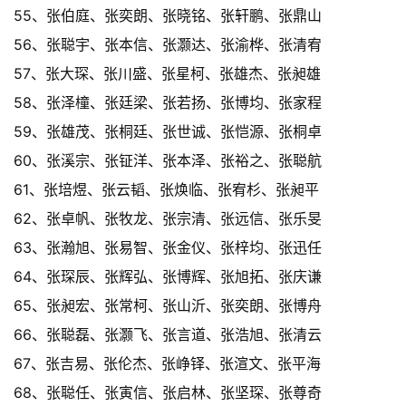
55、张伯庭、张奕朗、张晓铭、张轩鹏、张鼎山
56、张聪宇、张本信、张灏达、张渝桦、张清宥
57、张大琛、张川盛、张星柯、张雄杰、张昶雄
58、张泽橦、张廷梁、张若扬、张博均、张家程
59、张雄茂、张桐廷、张世诚、张恺源、张桐卓
60、张溪宗、张钲洋、张本泽、张裕之、张聪航
61、张培煜、张云韬、张焕临、张宥杉、张昶平
62、张卓帆、张牧龙、张宗清、张远信、张乐旻
63、张瀚旭、张易智、张金仪、张梓均、张迅任
64、张琛辰、张辉弘、张博辉、张旭拓、张庆谦
65、张昶宏、张常柯、张山沂、张奕朗、张博舟
66、张聪磊、张灏飞、张言道、张浩旭、张清云
67、张吉易、张伦杰、张峥铎、张渲文、张平海
68、张聪任、张寅信、张启林、张坚琛、张尊奇