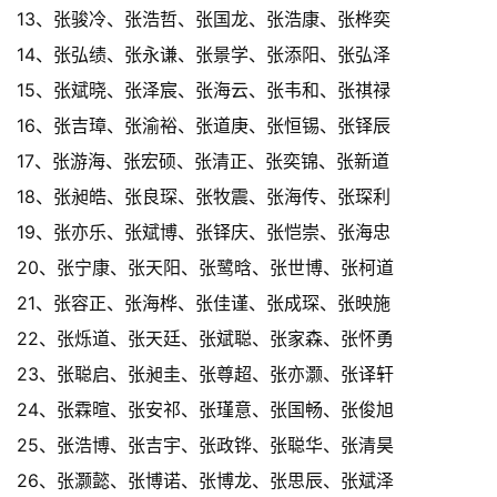
13、张骏冷、张浩哲、张国龙、张浩康、张桦奕
14、张弘绩、张永谦、张景学、张添阳、张弘泽
15、张斌晓、张泽宸、张海云、张韦和、张祺禄
16、张吉璋、张渝裕、张道庚、张恒锡、张铎辰
17、张游海、张宏硕、张清正、张奕锦、张新道
18、张昶皓、张良琛、张牧震、张海传、张琛利
19、张亦乐、张斌博、张铎庆、张恺崇、张海忠
20、张宁康、张天阳、张鹭晗、张世博、张柯道
21、张容正、张海桦、张佳谨、张成琛、张映施
22、张烁道、张天廷、张斌聪、张家森、张怀勇
23、张聪启、张昶圭、张尊超、张亦灏、张译轩
24、张霖暄、张安祁、张瑾意、张国畅、张俊旭
25、张浩博、张吉宇、张政铧、张聪华、张清昊
26、张灏懿、张博诺、张博龙、张思辰、张斌泽