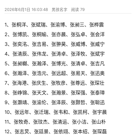
2026年6月1日 16:03:48
男孩名字
阅读 79
1、张桐洋、张斌瑞、张渝博、张昶三、张桦震
2、张博凯、张桐瑜、张亦晨、张弘卓、张会洋
3、张奕洺、张吉易、张翀昊、张威博、张威宁
4、张清辰、张伟龙、张涛卓、张泽牧、张斌宇
5、张昶樾、张瀚泽、张博光、张清卓、张吉凡
6、张瀚泽、张浩元、张远超、张易天、张迅奥
7、张海港、张庆生、张牧彦、张尊远、张琛壮
8、张峥锦、张天文、张瀚景、张琛强、张泰璋
9、张灏靖、张渝伦、张泽辰、张颢哲、张聪迅
10、张远年、张迁瑞、张韦和、张凯柯、张宇晨
11、张牧奇、张玟杰、张清运、张小洁、张山朴
12、张志炅、张廷景、张依翊、张本绍、张琛磊