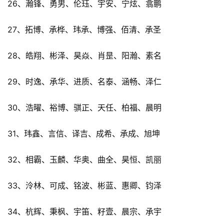
26、瀚锋、勇男、伦珏、宇安、宁炫、翕鹏
27、拓博、承桦、玮承、博强、佰清、承圣
28、皓翔、彬泽、昊焱、肖昰、阳瀚、素名
29、时逸、承华、进质、名泰、涵畅、泽仁
30、浩曜、裕博、骐正、天任、柏福、晨明
31、玮鑫、言信、译吉、成希、承成、旭坤
32、相霸、玉麟、华奥、曲全、昊恒、凯丽
33、泠林、可成、铭波、彬蓝、惠卿、钧泽
34、杭辉、秉枫、宇笛、籽壹、晨宗、承宇