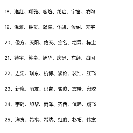
18、逸红、翔雅、容瑄、纶启、宇笛、凌昀
19、泽雅、钟贯、瀚渲、佑凯、汝绍、天宇
20、俊方、天阳、佑天、翕名、垲霖、栋尘
21、镇宇、笑豪、旭华、庆恩、东颜、煦国
22、志定、琪东、杭博、浚伦、裴浩、红飞
23、新晓、丽友、识吉、骏俊、震皓、宛姣
24、宇翱、旭黎、雨泽、齐西、僖璐、翔飞
25、洋寅、希祺、希瑞、虹俊、杉拓、伟宸