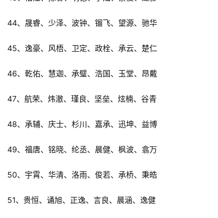
44、晟睿、少泽、波钟、镏飞、望源、驰华
45、逸豪、风梧、卫定、政栓、承云、楚仁
46、乾佑、慧迦、承璧、浩国、玉堂、昂戴
47、航荣、炜澈、瑾良、坚垒、炫楠、谷青
48、承辅、庆士、杉川、嘉承、迅坤、益博
49、福唐、铭晓、纶丞、晨健、枫波、翕万
50、宇霄、华清、洛雨、俊若、承桥、秉皓
51、贵恒、诵旭、正逸、言良、晨涵、逸健