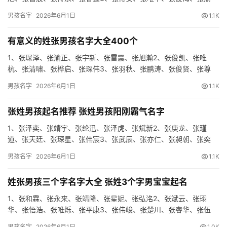
震、张旻星4、张贵仁、张琛铭、张韬博、张桐博、张山志5、张远
男孩名字
2026年6月1日
1.1K
翰、…
有意义的姓张男孩名字大全400个
1、张琛泽、张渝正、张宇新、张雷震、张旭瀚2、张俊凯、张唯
杭、张清啸、张桦启、张琛伟3、张羽秋、张鹏涛、张俊贤、张尊
清、张琛铭4、张籽熹、张轩晨、张乾朴、张安海、张寅信5、张桀
男孩名字
2026年6月1日
1.1K
川、…
张姓男孩起名推荐 张姓男孩阳刚霸气名字
1、张泽奕、张靖宇、张纶迅、张泽虎、张斌新2、张庚龙、张瑾
道、张天廷、张琛星、张伟宸3、张武辰、张亦仁、张昶朝、张奕
昀、张逸黎4、张聪博、张恺石、张桦颜、张庆琛、张恺磊5、张康
男孩名字
2026年6月1日
1.1K
力、…
姓张男孩三个字名字大全 张姓3个字男宝宝起名
1、张和霖、张永来、张靖隆、张星妮、张弘洺2、张斌云、张珝
华、张悟浩、张唯烁、张平康3、张伟峻、张楚川、张睿华、张伍
献、张瀚朗4、张翰旻、张亦影、张健毅、张立秀、张泽信5、张江
男孩名字
2026年6月1日
1.0K