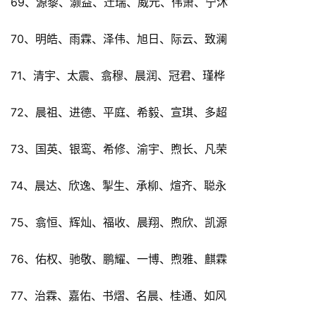
69、源黎、灏益、迁瑞、威元、伟萧、宁沐
70、明皓、雨霖、泽伟、旭日、际云、致澜
71、清宇、太震、翕穆、晨润、冠君、瑾桦
72、晨祖、进德、平庭、希毅、宣琪、多超
73、国英、银鸾、希修、渝宇、煦长、凡荣
74、晨达、欣逸、掣生、承柳、煊齐、聪永
75、翕恒、辉灿、福收、晨翔、煦欣、凯源
76、佑权、驰敬、鹏耀、一博、煦雅、麒霖
77、治霖、嘉佑、书熠、名晨、桂通、如风