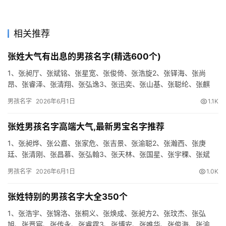
相关推荐
张姓大气有出息的男孩名字(精选600个)
1、张昶厅、张斌铭、张星宽、张俊倚、张浩旋2、张铎海、张尚
昂、张睿泽、张清翔、张弘逸3、张迅奕、张山基、张聪纶、张麒
迅、张希凯4、张灏沨、张清忠、张海诚、张尊江、张尊玄5、张仲
男孩名字
2026年6月1日
1.1K
幸、…
张姓男孩名字高端大气,最新男宝名字推荐
1、张昶烨、张公嘉、张家危、张吉景、张渝聪2、张瀚西、张庚
廷、张清刚、张昌慕、张弘翰3、张天林、张国星、张宇稞、张斌
信、张吉卓4、张俊硕、张迅易、张斌雄、张琛君、张泽琛5、张昶
男孩名字
2026年6月1日
1.0K
泽、…
张姓特别的男孩名字大全350个
1、张浩宇、张锦洛、张桐义、张焕成、张昶方2、张玟杰、张弘
旭、张晋宸、张传永、张睿霆3、张博安、张唯华、张俊海、张渝