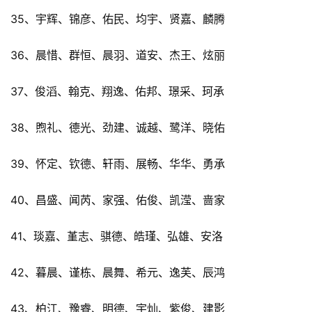
35、宇辉、锦彦、佑民、均宇、贤嘉、麟腾
36、晨惜、群恒、晨羽、道安、杰王、炫丽
37、俊滔、翰克、翔逸、佑邦、璟采、珂承
38、煦礼、德光、劲建、诚越、鹭洋、晓佑
39、怀定、钦德、轩雨、展畅、华华、勇承
40、昌盛、闻芮、家强、佑俊、凯滢、啬家
41、琰嘉、堇志、骐德、皓瑾、弘雄、安洛
42、暮晨、谨栋、晨舞、希元、逸芙、辰鸿
43、柏江、豫睿、明德、宇灿、紫俊、建影