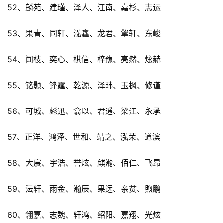
52、麟苑、建瑾、泽人、江南、嘉杉、志运
53、果青、同轩、泓鑫、龙君、擎轩、东峻
54、闻枝、奕心、棋信、梓豫、亮然、炫赫
55、铭颢、锋霆、乾源、泽玮、玉枫、修谨
56、可城、彪迅、翕以、君遥、梁江、永承
57、正洋、鸿泽、世和、靖之、泓荣、道滨
58、大宸、宇浩、誉炫、麒瀚、佰仁、飞昂
59、沄轩、雨金、瀚辰、果远、亲贫、煦鹏
60、翎嘉、志魏、轩鸿、绍阳、嘉翔、光炫