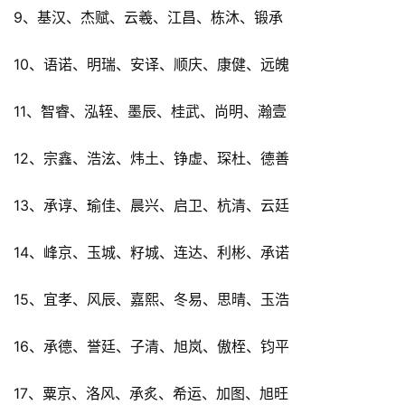
9、基汉、杰赋、云羲、江昌、栋沐、锻承
10、语诺、明瑞、安译、顺庆、康健、远魄
11、智睿、泓轾、墨辰、桂武、尚明、瀚壹
12、宗鑫、浩泫、炜土、铮虚、琛杜、德善
13、承谆、瑜佳、晨兴、启卫、杭清、云廷
14、峰京、玉城、籽城、连达、利彬、承诺
15、宜孝、风辰、嘉熙、冬易、思晴、玉浩
16、承德、誉廷、子清、旭岚、傲桎、钧平
17、粟京、洛风、承炙、希运、加图、旭旺