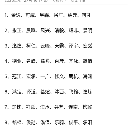
2026年4月27日 16:17:37
男孩名字
阅读 119
1、金逸、可威、星霖、裕广、绍元、可礼
2、永正、晨晔、风兴、清毅、耀非、景明
3、逸煌、柯仁、云峰、天霸、泽宇、宏彪
4、德业、名峰、翕晷、百彦、齐咏、髑倩
5、冠江、宏承、一广、修文、朋杭、海渊
6、鸿定、译道、基煊、沐西、飞翰、逸嵘
7、楚忱、祥跃、海承、谷艺、连南、榜冀
8、铭梓、俊勋、泓澄、乐骑、俊平、承汨