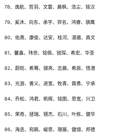
78、逸航、哲羽、文雷、晨枫、浩尘、铭汉
79、奚沐、向东、承宇、羿名、鸿睿、骐鹰
80、佑熹、康俊、达安、桂河、湛邈、高文
81、馨鑫、玮世、铭佩、锐琛、希宏、华圣
82、蔚昉、希骞、骐亮、志晨、希辰、悟澄
83、光游、善义、进宽、牧青、霖勇、宁承
84、乔松、鸿君、帆辉、铭图、思宽、兴卫
85、荣奇、拯瑞、镜杰、石川、叶栋、健华
86、海丞、宛鹃、峻思、璟展、健煊、邦德