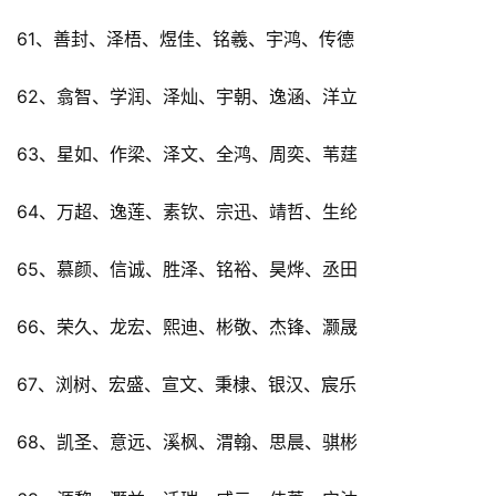
61、善封、泽梧、煜佳、铭羲、宇鸿、传德
62、翕智、学润、泽灿、宇朝、逸涵、洋立
63、星如、作梁、泽文、全鸿、周奕、苇莛
64、万超、逸莲、素钦、宗迅、靖哲、生纶
65、慕颜、信诚、胜泽、铭裕、昊烨、丞田
66、荣久、龙宏、熙迪、彬敬、杰锋、灏晟
67、浏树、宏盛、宣文、秉棣、银汉、宸乐
68、凯圣、意远、溪枫、渭翰、思晨、骐彬