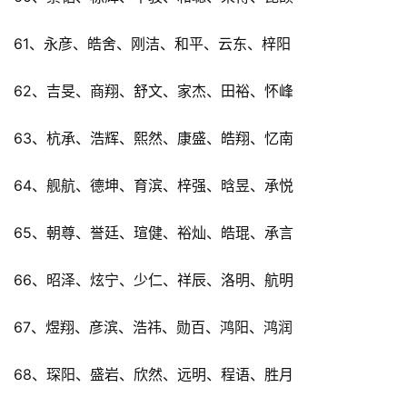
61、永彦、皓舍、刚洁、和平、云东、梓阳
62、吉旻、商翔、舒文、家杰、田裕、怀峰
63、杭承、浩辉、熙然、康盛、皓翔、忆南
64、舰航、德坤、育滨、梓强、晗昱、承悦
65、朝尊、誉廷、瑄健、裕灿、皓琨、承言
66、昭泽、炫宁、少仁、祥辰、洛明、航明
67、煜翔、彦滨、浩祎、勋百、鸿阳、鸿润
68、琛阳、盛岩、欣然、远明、程语、胜月