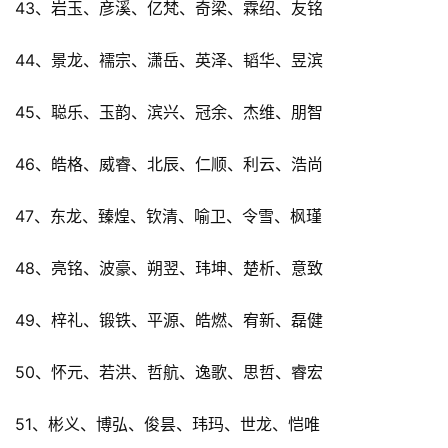
43、岩玉、彦溪、亿梵、奇梁、霖绍、友铭
44、景龙、襦宗、潇岳、英泽、韬华、昱滨
45、聪乐、玉韵、滨兴、冠余、杰维、朋智
46、皓格、威睿、北辰、仁顺、利云、浩尚
47、东龙、臻煌、钦清、喻卫、令雪、枫瑾
48、亮铭、波豪、朔翌、玮坤、楚析、意致
49、梓礼、锻铁、平源、皓燃、宥新、磊健
50、怀元、若洪、哲航、逸歌、思哲、睿宏
51、彬义、博弘、俊昙、玮玛、世龙、恺唯