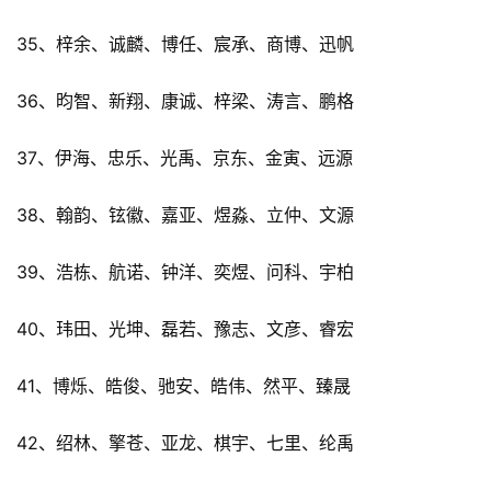
35、梓余、诚麟、博任、宸承、商博、迅帆
36、昀智、新翔、康诚、梓梁、涛言、鹏格
37、伊海、忠乐、光禹、京东、金寅、远源
38、翰韵、铉徽、嘉亚、煜淼、立仲、文源
39、浩栋、航诺、钟洋、奕煜、问科、宇柏
40、玮田、光坤、磊若、豫志、文彦、睿宏
41、博烁、皓俊、驰安、皓伟、然平、臻晟
42、绍林、擎苍、亚龙、棋宇、七里、纶禹