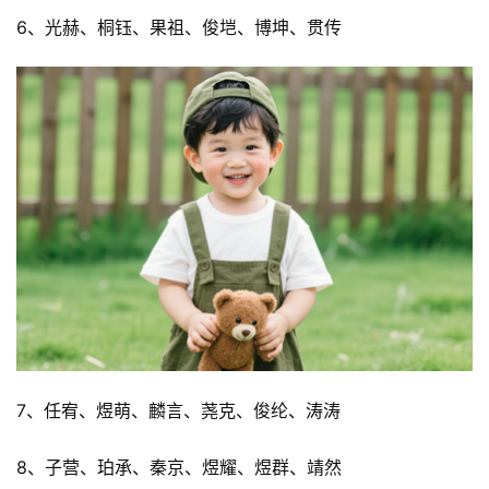
6、光赫、桐钰、果祖、俊垲、博坤、贯传
7、任宥、煜萌、麟言、荛克、俊纶、涛涛
8、子营、珀承、秦京、煜耀、煜群、靖然