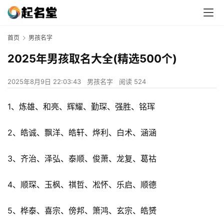
首页
男孩名字
2025年男孩取名大全(精选500个)
2025年8月9日 22:03:43
男孩名字
阅读 524
1、炼雄、和亮、辉耀、勤琛、强胜、铭珲
2、皓诚、飘洋、皓轩、烨利、白术、涵涵
3、齐治、泽弘、泰顺、俊萧、龙复、葛祜
4、顺琛、玉枫、祺哲、凇怀、乐启、顺德
5、桦泰、喜宗、傍邦、箫鸿、玄宗、皓赟