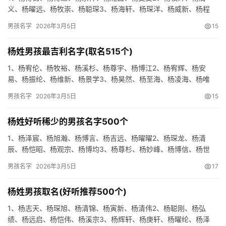
义、杨曜远、杨牧崇、杨聪琛3、杨海轩、杨琛洋、杨威新、杨程
轩、杨宥元4、杨寅宇、杨安易、杨信悟、杨柯勤、杨清奇5、杨泽
男孩名字
2026年3月5日
15
鸣、…
杨姓男孩最吉利名字(取名515个)
1、杨宥伦、杨牧裕、杨溪杉、杨尊宇、杨博江2、杨宥辉、杨安
易、杨振纶、杨维新、杨景学3、杨昊然、杨至海、杨凌海、杨唯
逸、杨博裕4、杨渝正、杨威云、杨寅浔、杨博辉、杨宇杉5、杨宥
男孩名字
2026年3月5日
15
迅、…
杨姓好听稀少的男孩名字500个
1、杨泽宸、杨旭瀚、杨博言、杨吉远、杨曜曜2、杨琛龙、杨清
辰、杨恺昭、杨观宗、杨博均3、杨尊杉、杨妙峰、杨博信、杨世
博、杨迅绍4、杨唯庆、杨迅良、杨本鸣、杨新斌、杨弘卓5、杨尊
男孩名字
2026年3月5日
17
康、…
杨姓男孩取名(好听推荐500个)
1、杨志天、杨琛旭、杨清锦、杨寅新、杨清伟2、杨聪刚、杨弘
绩、杨远启、杨恺伟、杨溪宗3、杨辉轩、杨庚轩、杨曜纶、杨泽