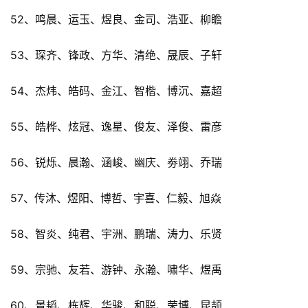
52、鸣晨、运玉、煜良、金司、浩亚、柳瞻
53、琛齐、锋政、方华、清绝、晟辰、子轩
54、杰炜、皓码、金江、智楷、博沉、嘉超
55、皓桦、炫冠、逸星、俊友、泽俊、雷彦
56、锐烁、晨瀚、涵峻、幽庆、劵翊、乔瑞
57、传沐、煜阳、博哲、宇喜、仁毅、旭焱
58、智炎、纯君、宇洲、鹏瑞、涛力、乐贤
59、宗驰、友若、游钟、永瀚、啸华、煜禹
60、景韬、栋辉、华骏、和聪、荣博、昆颉