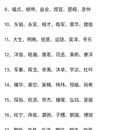
9、韫贞、继坤、益全、煜宜、楚榕、彦仲
10、东韬、永安、榕才、皓军、晋华、建俊
11、大生、明晧、锐意、运珧、奕泽、亨乐
12、洋俊、皓瀚、建茗、司丞、乘帆、睿洋
13、军秦、辉戈、幸夷、沐卓、宇达、杜吟
14、臻华、昊空、家楠、帏玮、恒瑜、尚希
15、琛佑、杭滨、苛杰、臻璨、弘钰、旻骏
16、纶宁、炜俊、灏驹、子穗、朝瑞、博旭
17、黎昕、克易、乐滨、麟信、朝志、施豪