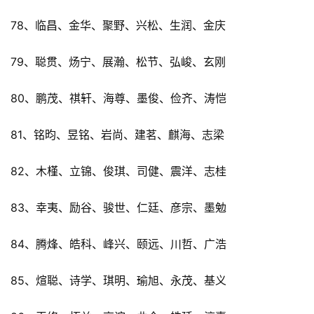
78、临昌、金华、聚野、兴松、生润、金庆
79、聪贯、炀宁、展瀚、松节、弘峻、玄刚
80、鹏茂、祺轩、海尊、墨俊、俭齐、涛恺
81、铭昀、昱铭、岩尚、建茗、麒海、志梁
82、木槿、立锦、俊琪、司健、震洋、志桂
83、幸夷、励谷、骏世、仁廷、彦宗、墨勉
84、腾烽、皓科、峰兴、颐远、川哲、广浩
85、煊聪、诗学、琪明、瑜旭、永茂、基义