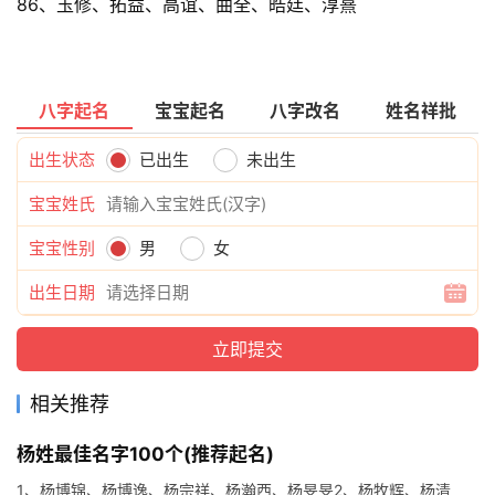
86、玉修、拓益、高谊、曲全、皓廷、淳熹
八字起名
宝宝起名
八字改名
姓名祥批
出生状态
已出生
未出生
宝宝姓氏
宝宝性别
男
女
出生日期
相关推荐
杨姓最佳名字100个(推荐起名)
1、杨博锦、杨博逸、杨宗祥、杨瀚西、杨旻旻2、杨牧辉、杨清