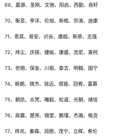
69、嘉源、圣刚、文驰、阳启、西勤、商轩
70、衡昱、亭洋、伦旭、新皓、宗清、迪康
71、恩其、易安、识谷、康超、新原、志强
72、炜尘、庆硕、捷瑜、康盛、尧宏、寅柯
73、世朋、保金、川祖、泰言、明翰、国宁
74、枫朗、祺杰、铭远、煜振、冠宥、嘉慕
75、朝凯、炎梵、曦毅、松道、光朝、靖信
76、商震、楚亮、锦堂、鹏瑾、杰瀚、楷尧
77、梓兆、秦森、润朋、茂宁、立辉、希伦