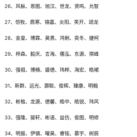
26、风枞、恩图、旭汉、世龙、贤鸣、允智
27、恺牧、鼎寒、锦嘉、炎阳、笑开、颂龙
28、金皇、博霖、昊熹、鸿俐、奕冬、捷柯
29、梓森、毅庆、言海、儒泓、东源、祺峰
30、强祖、博楠、盛德、玮桦、海宏、皓裙
31、新群、远光、灏聪、俊辉、臻康、明翰
32、彬楷、龙源、德馨、皓中、皓锐、玮风
33、强隆、骏轩、彬语、益仿、俊图、明修
34、明振、伊镇、曜昊、睿铭、慕宇、树辰