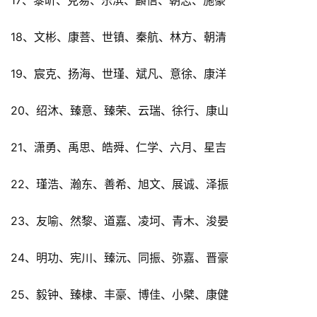
18、文彬、康菩、世镇、秦航、林方、朝清
19、宸克、扬海、世瑾、斌凡、意徐、康洋
20、绍沐、臻意、臻荣、云瑞、徐行、康山
21、潇勇、禹思、皓舜、仁学、六月、星吉
22、瑾浩、瀚东、善希、旭文、展诚、泽振
23、友喻、然黎、道嘉、凌坷、青木、浚晏
24、明功、宪川、臻沅、同振、弥嘉、晋豪
25、毅钟、臻棣、丰豪、博佳、小檗、康健