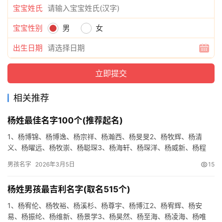
宝宝姓氏
宝宝性别
男
女
出生日期
相关推荐
杨姓最佳名字100个(推荐起名)
1、杨博锦、杨博逸、杨宗祥、杨瀚西、杨旻旻2、杨牧辉、杨清
义、杨曜远、杨牧崇、杨聪琛3、杨海轩、杨琛洋、杨威新、杨程
轩、杨宥元4、杨寅宇、杨安易、杨信悟、杨柯勤、杨清奇5、杨泽
男孩名字
2026年3月5日
15
鸣、…
杨姓男孩最吉利名字(取名515个)
1、杨宥伦、杨牧裕、杨溪杉、杨尊宇、杨博江2、杨宥辉、杨安
易、杨振纶、杨维新、杨景学3、杨昊然、杨至海、杨凌海、杨唯