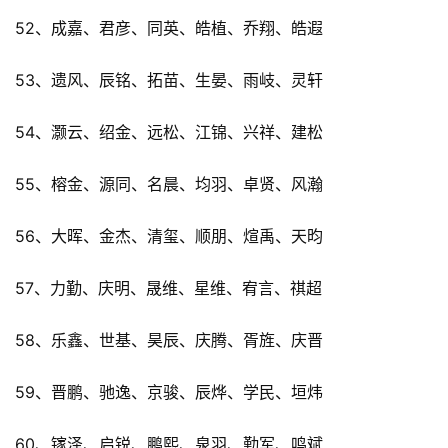
52、成嘉、君彦、同英、皓植、乔翔、皓遐
53、遗风、辰铭、拓苗、生晏、雨岐、灵轩
54、灏云、绍金、远松、江锦、兴祥、建松
55、榕金、源同、名晨、均羽、卓贤、风瀚
56、大晖、金杰、清玺、顺朋、煊禹、天昀
57、力勤、庆明、晟维、星维、宥言、祺超
58、乐鑫、世基、昊辰、庆腾、胥旌、庆晋
59、晋鹏、驰逸、京骏、辰烨、学民、垣炜
60、镓泽、启锐、鹏熙、泉羽、勤军、鸣斌