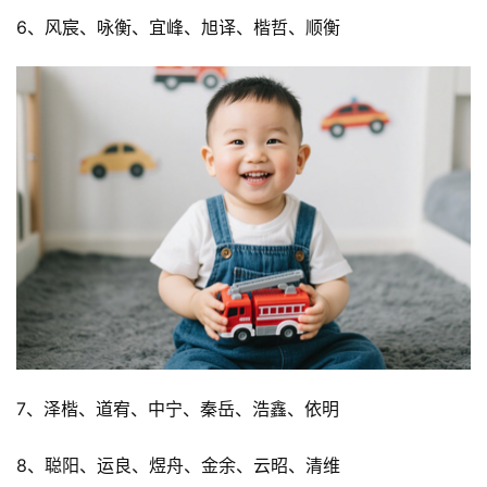
6、风宸、咏衡、宜峰、旭译、楷哲、顺衡
7、泽楷、道宥、中宁、秦岳、浩鑫、依明
8、聪阳、运良、煜舟、金余、云昭、清维