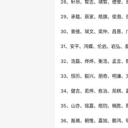
28、轩昂、智志、靖智、德誉、
29、承载、辰家、皓旗、俊渤、
30、景维、珹文、奕仲、昌晋、
31、安平、鸿蝶、伦启、岩弘、
32、浩磊、烨烨、衡浩、孟言、
33、恒历、毅兴、朋奇、明濂、
34、健吉、若烨、栋治、苑棋、
35、山亦、铭嘉、皓钧、楠胜、
36、胤禛、朝惟、嘉旭、鹏鸿、