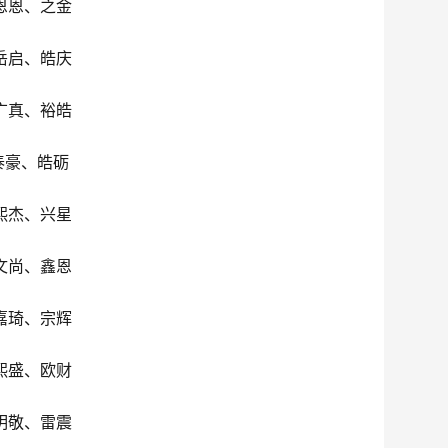
恩恩、之金
岳启、皓庆
广真、裕皓
泰豪、皓砺
熙杰、兴星
文尚、鑫恩
嘉琦、宗辉
熙盛、欧财
明敬、雷震