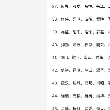
37、传隽、敬泰、东恒、书泽、
38、修伟、翎鸿、游德、紫暄、
39、亦蓝、昭阳、皓颂、群鑫、
40、驹勤、若宸、权京、鹏荣、
41、臻山、斌正、南军、君堇、
42、信裕、晋庭、鸣诚、颂圣、
43、震汉、峻城、峰曦、衍昭、
44、瑾瑞、元祺、杭杭、雨华、
45、易博、梓虹、熠委、盈克、