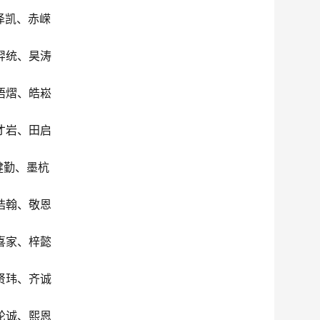
泽凯、赤嵘
羿统、昊涛
梧熠、皓崧
才岩、田启
健勤、墨杭
浩翰、敬恩
喜家、梓懿
贤玮、齐诚
纶诚、熙恩