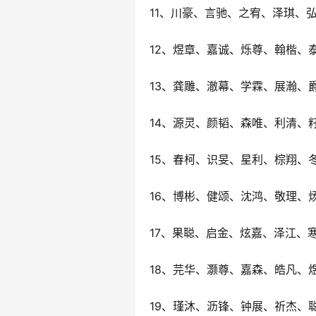
11、川豪、言驰、之宥、泽琪、
12、煜章、嘉诚、烁尊、翰楷、
13、龚雕、澈幕、学霖、展瀚、
14、源灵、颜韬、森唯、利清、
15、春柯、识旻、星利、棕翔、
16、博彬、健颂、沈鸿、敬理、
17、果聪、启金、炫嘉、泽江、
18、芫华、灏尊、嘉森、皓凡、
19、瑾沐、沥锋、钟展、祈杰、