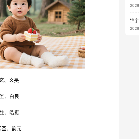
202
锦字
202
玄、义旻
圣、白良
胜、皓振
锡圣、韵元