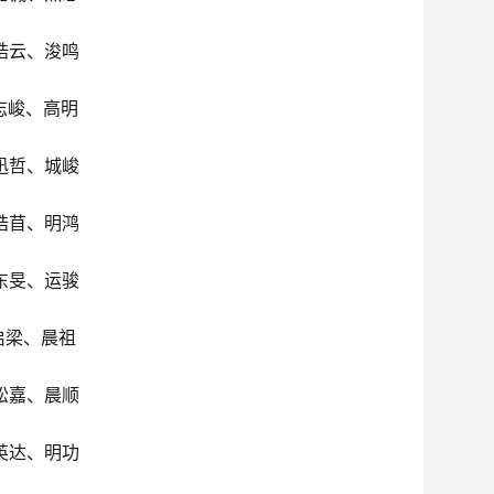
皓云、浚鸣
志峻、高明
迅哲、城峻
皓苜、明鸿
东旻、运骏
启梁、晨祖
松嘉、晨顺
英达、明功