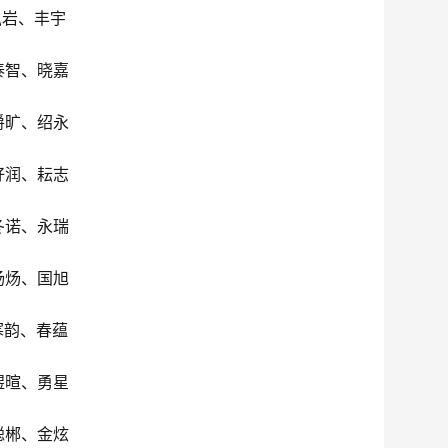
弘岩、丰宇
泰智、晓嘉
爵旷、绍永
籽润、耘志
冬诺、永瑞
炀炀、国旭
寒韵、春蕴
煜暄、勇星
聪郴、金炫