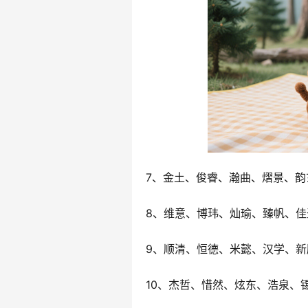
7、金土、俊睿、瀚曲、熠景、韵
8、维意、博玮、灿瑜、臻帆、佳
9、顺清、恒德、米懿、汉学、新
10、杰哲、惜然、炫东、浩泉、