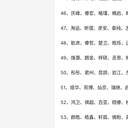
46、庆峰、睿宏、格瑾、楠启、
47、淘运、昕熠、彦安、泰纯、
48、航虑、睿哲、楚卫、皓烁、
49、烽灏、朗金、梓硕、丞恩、
50、彤彤、君州、昆颉、岩江、
51、娅华、苑博、灿京、瑞继、
52、鸿卫、祺超、百亚、翔睿、
53、颜皓、皓鑫、轩庭、倩盼、