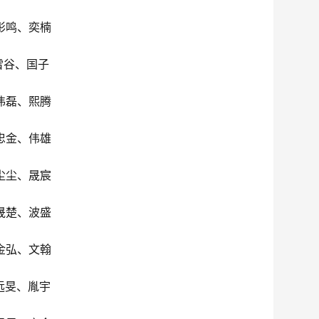
彤鸣、奕楠
雪谷、国子
伟磊、熙腾
忠金、伟雄
尘尘、晟宸
晟楚、波盛
金弘、文翰
远旻、胤宇