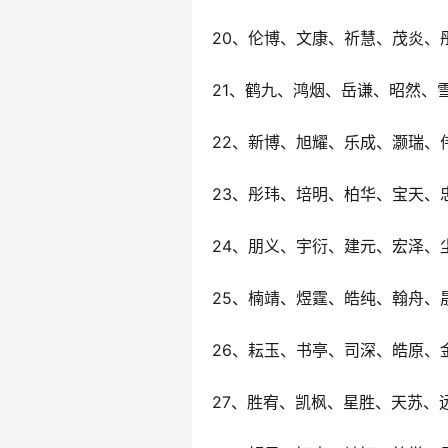
20、伦博、文康、祈慧、茂炎、
21、鹤九、鸿烟、岳谦、昭然、
22、新博、旭耀、乐成、灏瑞、
23、彤玮、培明、柏华、宝天、
24、朋义、宇衍、建元、宏泽、
25、楠靖、煜霆、皓纯、翰舟、
26、耘玉、书亭、司深、皓原、
27、胜宥、凯枫、星胜、天苏、