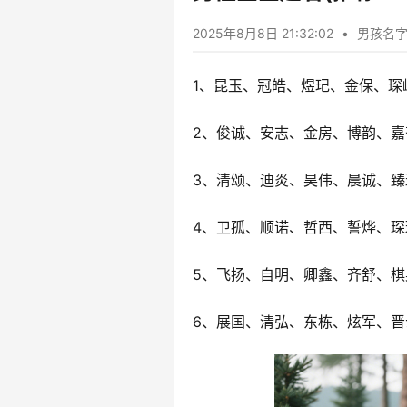
2025年8月8日 21:32:02
•
男孩名
1、昆玉、冠皓、煜玘、金保、琛
2、俊诚、安志、金房、博韵、嘉
3、清颂、迪炎、昊伟、晨诚、臻
4、卫孤、顺诺、哲西、誓烨、琛
5、飞扬、自明、卿鑫、齐舒、棋
6、展国、清弘、东栋、炫军、晋