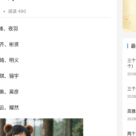
字
•
阅读 490
峰、夜羽
齐、彬贤
最
琦、明义
三个
个）
202
琪、骊宇
三个
奥、昊彦
202
云、耀然
高雅
202
两个