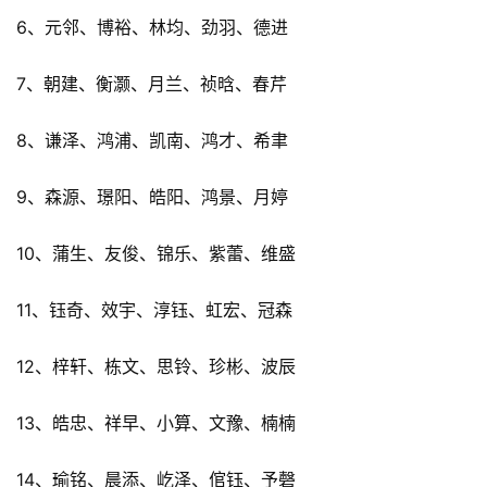
6、元邻、博裕、林均、劲羽、德进
7、朝建、衡灏、月兰、祯晗、春芹
8、谦泽、鸿浦、凯南、鸿才、希聿
9、森源、璟阳、皓阳、鸿景、月婷
10、蒲生、友俊、锦乐、紫蕾、维盛
11、钰奇、效宇、淳钰、虹宏、冠森
12、梓轩、栋文、思铃、珍彬、波辰
13、皓忠、祥早、小算、文豫、楠楠
14、瑜铭、晨添、屹泽、倌钰、予磬