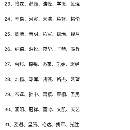
23、怡霖、瀚灏、浩峰、学挺、虹焜
24、辛嘉、河寅、天浩、奂智、裕伦
25、卿清、青明、拓军、锶瑶、铎月
26、纯德、源锐、夜华、子赫、澔丘
27、启邦、锦锡、杰家、凯始、璟经
28、灿畅、澔晖、凯薇、格杰、延望
29、帝逞、驰中、碧禧、辰桐、圣民
30、涵阳、冠祥、国湾、文凯、天艺
31、泓遐、星腾、艳达、凯军、光胜