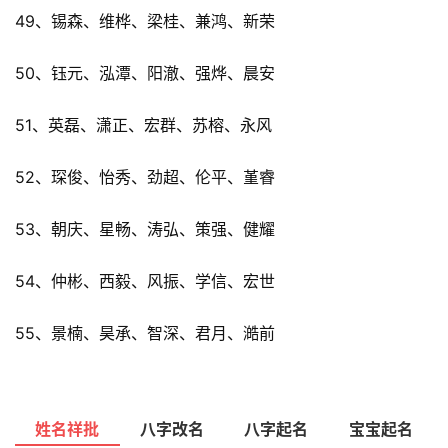
49、锡森、维桦、梁桂、兼鸿、新荣
50、钰元、泓潭、阳澈、强烨、晨安
51、英磊、潇正、宏群、苏榕、永风
52、琛俊、怡秀、劲超、伦平、堇睿
53、朝庆、星畅、涛弘、策强、健耀
54、仲彬、西毅、风振、学信、宏世
55、景楠、昊承、智深、君月、澔前
姓名祥批
八字改名
八字起名
宝宝起名