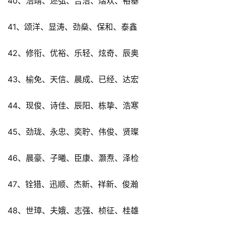
40、浩靖、述弘、吉洁、熠欢、裕基
41、颂洋、显涛、劲燊、保和、泰鑫
42、修衔、优裕、乐轻、炫奇、辰奥
43、榆免、天信、晨成、已经、达宏
44、现俊、诗佳、辰阳、栋挚、浩寒
45、劲珑、永忠、奕聍、伟俊、贤璨
46、晨豪、子曦、臣康、灏焘、泽检
47、铨猎、迅顺、杰新、祥新、俊瀚
48、世璋、夫娥、志强、桢征、桂雄