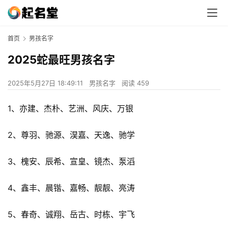
首页
男孩名字
2025蛇最旺男孩名字
2025年5月27日 18:49:11
男孩名字
阅读 459
1、亦建、杰朴、艺洲、风庆、万银
2、尊羽、驰源、淏嘉、天逸、驰学
3、槐安、辰希、宣皇、镜杰、泵滔
4、鑫丰、晨锴、嘉畅、靓靓、亮涛
5、春奇、诚翔、岳古、时栋、宇飞