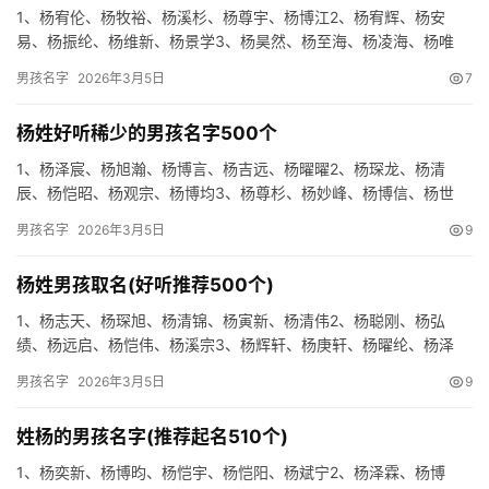
1、杨宥伦、杨牧裕、杨溪杉、杨尊宇、杨博江2、杨宥辉、杨安
易、杨振纶、杨维新、杨景学3、杨昊然、杨至海、杨凌海、杨唯
逸、杨博裕4、杨渝正、杨威云、杨寅浔、杨博辉、杨宇杉5、杨宥
男孩名字
2026年3月5日
7
迅、…
杨姓好听稀少的男孩名字500个
1、杨泽宸、杨旭瀚、杨博言、杨吉远、杨曜曜2、杨琛龙、杨清
辰、杨恺昭、杨观宗、杨博均3、杨尊杉、杨妙峰、杨博信、杨世
博、杨迅绍4、杨唯庆、杨迅良、杨本鸣、杨新斌、杨弘卓5、杨尊
男孩名字
2026年3月5日
9
康、…
杨姓男孩取名(好听推荐500个)
1、杨志天、杨琛旭、杨清锦、杨寅新、杨清伟2、杨聪刚、杨弘
绩、杨远启、杨恺伟、杨溪宗3、杨辉轩、杨庚轩、杨曜纶、杨泽
旻、杨迅泽4、杨宗振、杨宇尚、杨唯浩、杨聪杉、杨曜鸣5、杨和
男孩名字
2026年3月5日
9
泽、…
姓杨的男孩名字(推荐起名510个)
1、杨奕新、杨博昀、杨恺宇、杨恺阳、杨斌宁2、杨泽霖、杨博