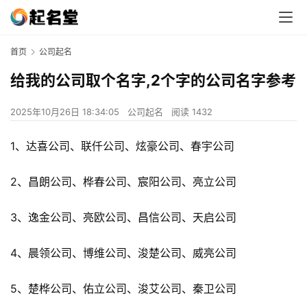
首页
公司起名
给我的公司取个名字,2个字的公司名字参考
2025年10月26日 18:34:05
公司起名
阅读 1432
1、达喜公司、联仟公司、炫豪公司、春宇公司
2、昌朗公司、桦春公司、宸阳公司、亮立公司
3、逸金公司、亮欧公司、昌信公司、天启公司
4、晨领公司、博维公司、浚楚公司、威亮公司
5、楚桦公司、佑立公司、浚艾公司、秦卫公司