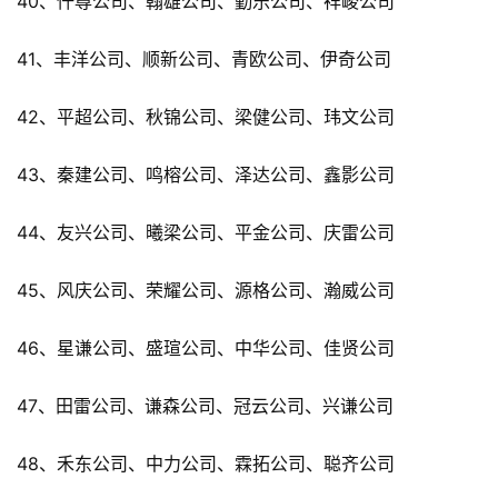
40、仟尊公司、翰雄公司、勤乐公司、祥峻公司
41、丰洋公司、顺新公司、青欧公司、伊奇公司
42、平超公司、秋锦公司、梁健公司、玮文公司
43、秦建公司、鸣榕公司、泽达公司、鑫影公司
44、友兴公司、曦梁公司、平金公司、庆雷公司
45、风庆公司、荣耀公司、源格公司、瀚威公司
46、星谦公司、盛瑄公司、中华公司、佳贤公司
47、田雷公司、谦森公司、冠云公司、兴谦公司
48、禾东公司、中力公司、霖拓公司、聪齐公司