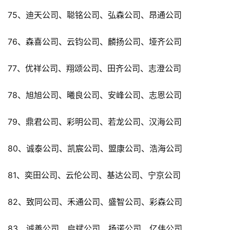
75、迪天公司、聪铭公司、弘森公司、昂通公司
76、森喜公司、云钧公司、麟扬公司、垭齐公司
77、优祥公司、翔颂公司、田齐公司、志澄公司
78、旭旭公司、曦良公司、安峰公司、志恩公司
79、鼎君公司、彩明公司、若龙公司、汉海公司
80、诚泰公司、凯宸公司、盟康公司、浩海公司
81、奕田公司、云伦公司、基达公司、宁京公司
82、致同公司、禾通公司、盛智公司、彩森公司
83、诚善公司、启斌公司、扬诺公司、亿伟公司