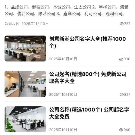
1、益成公司、健泰公司、本诚公司、生太公司 2、星桦公司、海暠
公司、俊若公司、顺艺公司 3、鑫逸公司、利可公司、观澜公司、
森明公司 4、家候公司、春卫公司、同恒公司、超春公司 5、…
公司起名
2025年11月10日
757
创意新潮公司名字大全(推荐1000
个)
2025年10月10日
930
公司起名(精选800个) 免费新公司
取名字大全
2025年10月10日
827
公司名称(精选1000个) 公司起名字
大全免费
2025年10月10日
940