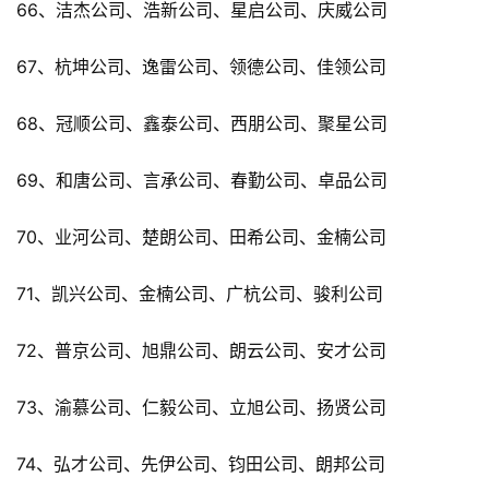
66、洁杰公司、浩新公司、星启公司、庆威公司
67、杭坤公司、逸雷公司、领德公司、佳领公司
68、冠顺公司、鑫泰公司、西朋公司、聚星公司
69、和唐公司、言承公司、春勤公司、卓品公司
70、业河公司、楚朗公司、田希公司、金楠公司
71、凯兴公司、金楠公司、广杭公司、骏利公司
72、普京公司、旭鼎公司、朗云公司、安才公司
73、渝慕公司、仁毅公司、立旭公司、扬贤公司
74、弘才公司、先伊公司、钧田公司、朗邦公司