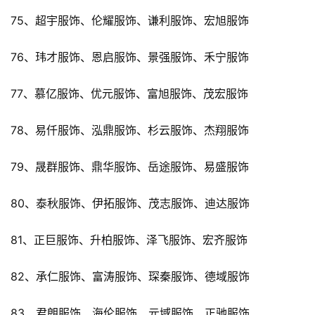
75、超宇服饰、伦耀服饰、谦利服饰、宏旭服饰
76、玮才服饰、恩启服饰、景强服饰、禾宁服饰
77、慕亿服饰、优元服饰、富旭服饰、茂宏服饰
78、易仟服饰、泓鼎服饰、杉云服饰、杰翔服饰
79、晟群服饰、鼎华服饰、岳途服饰、易盛服饰
80、泰秋服饰、伊拓服饰、茂志服饰、迪达服饰
81、正巨服饰、升柏服饰、泽飞服饰、宏齐服饰
82、承仁服饰、富涛服饰、琛秦服饰、德域服饰
83、君朗服饰、海伦服饰、元域服饰、正驰服饰