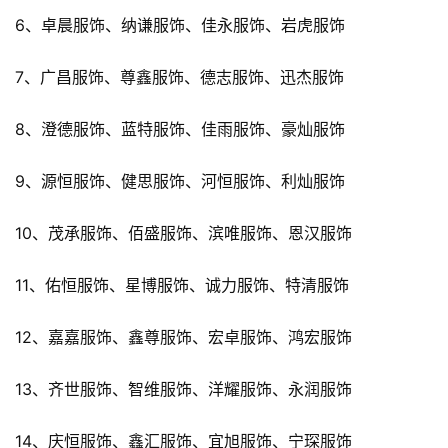
6、卓晨服饰、纳谦服饰、佳永服饰、岩虎服饰
7、广昌服饰、尊鑫服饰、德志服饰、迅杰服饰
8、澄德服饰、蓝特服饰、佳雨服饰、豪灿服饰
9、源恒服饰、健思服饰、河恒服饰、利灿服饰
10、茂承服饰、佰盛服饰、滨唯服饰、恩汉服饰
11、佑恒服饰、星博服饰、诚力服饰、特清服饰
12、嘉嘉服饰、鑫尊服饰、宏卓服饰、鸿宏服饰
13、齐世服饰、智维服饰、洋耀服饰、永润服饰
14、庆恒服饰、鑫汇服饰、宜旭服饰、宁琛服饰