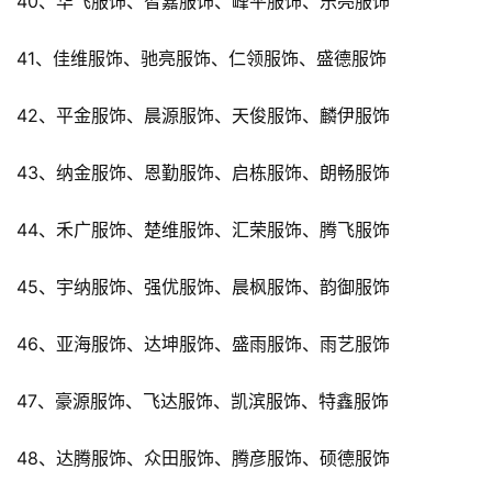
40、华飞服饰、智嘉服饰、峰平服饰、乐亮服饰
41、佳维服饰、驰亮服饰、仁领服饰、盛德服饰
42、平金服饰、晨源服饰、天俊服饰、麟伊服饰
43、纳金服饰、恩勤服饰、启栋服饰、朗畅服饰
44、禾广服饰、楚维服饰、汇荣服饰、腾飞服饰
45、宇纳服饰、强优服饰、晨枫服饰、韵御服饰
46、亚海服饰、达坤服饰、盛雨服饰、雨艺服饰
47、豪源服饰、飞达服饰、凯滨服饰、特鑫服饰
48、达腾服饰、众田服饰、腾彦服饰、硕德服饰