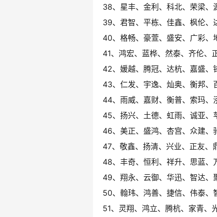
38、星丰、金利、科北、荣梁、
39、君智、平栋、佳鑫、枫伦、
40、格畅、豪萱、盛安、广彩、
41、鸿宏、蓝桦、然泰、齐伦、
42、媛越、腾冠、达杭、嘉盛、
43、仁发、宇逸、灿奥、衡邦、
44、雨威、嘉财、衡普、索玛、
45、扬兴、土德、虹雨、诚亚、
46、美正、盛鸿、杏宫、众建、
47、敬鑫、扬清、兴业、正友、
48、丰奇、恒利、祥升、思蓝、
49、翔永、云御、华迅、智达、
50、翰玮、鸿善、捷信、伟泰、
51、灵翔、鸿立、腾杭、家青、