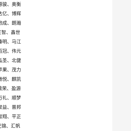
源骏、奥衡
达亿、博辉
地成、朗瀚
正智、鑫世
锋明、马江
百冠、伟元
泓圣、北健
苹果、茂力
驰悦、麒凯
鼎荣、盈源
万礼、顺梦
聚益、普邦
智翔、平正
光锦、汇帆