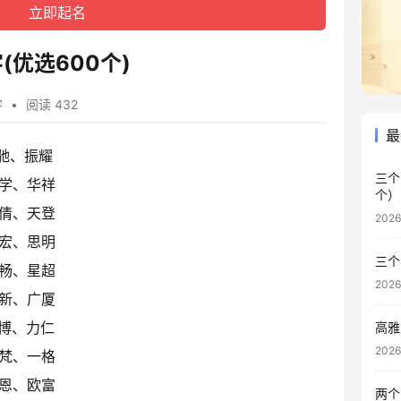
优选600个)
字
•
阅读 432
最
驰、振耀
三个
学、华祥
个）
倩、天登
202
宏、思明
三个
畅、星超
202
新、广厦
博、力仁
高雅
202
梵、一格
恩、欧富
两个