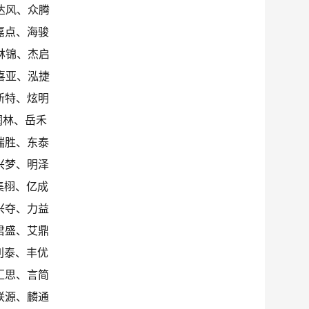
达风、众腾
嘉点、海骏
林锦、杰启
喜亚、泓捷
新特、炫明
润林、岳禾
瑞胜、东泰
兴梦、明泽
集栩、亿成
兴夺、力益
君盛、艾鼎
利泰、丰优
汇思、言简
联源、麟通