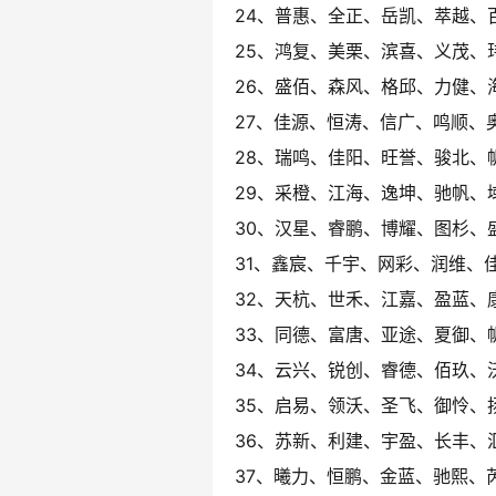
24、普惠、全正、岳凯、萃越、
25、鸿复、美栗、滨喜、义茂、
26、盛佰、森风、格邱、力健、
27、佳源、恒涛、信广、鸣顺、
28、瑞鸣、佳阳、旺誉、骏北、
29、采橙、江海、逸坤、驰帆、
30、汉星、睿鹏、博耀、图杉、
31、鑫宸、千宇、网彩、润维、
32、天杭、世禾、江嘉、盈蓝、
33、同德、富唐、亚途、夏御、
34、云兴、锐创、睿德、佰玖、
35、启易、领沃、圣飞、御怜、
36、苏新、利建、宇盈、长丰、
37、曦力、恒鹏、金蓝、驰熙、