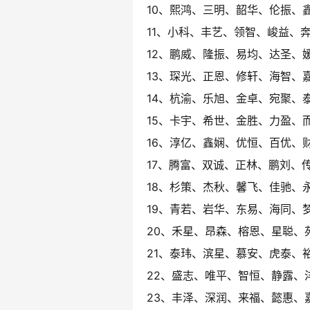
10、熙鸿、三明、韶华、伦振、
11、小科、丰艺、领智、峻益、
12、鹏威、隆振、易均、达圣、
13、琛光、正恩、修轩、海智、
14、杭渝、乐旭、金卓、宛聚、
15、卡宇、希世、金胜、力盈、
16、淳亿、鑫娴、优恒、百优、
17、腾富、双诚、正林、鹏刘、
18、杉策、杰秋、馨飞、佳驰、
19、青若、岩华、东易、海同、
20、禾星、昂森、榕恩、星聪、
21、泰玮、滨星、慕安、虎泰、
22、盛志、唯平、智恒、静露、
23、丰泽、深润、来福、懿惠、