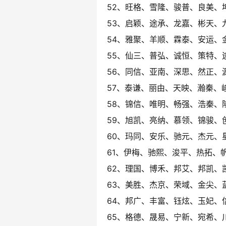
52、旺格、雪隆、骏普、良美、
53、启颖、途承、龙嘉、彬天、
54、雅聚、羊顺、霖泰、安运、
55、仙三、普弘、诚恒、策特、
56、同信、亚南、深思、然正、
57、泰谦、丽由、天映、瀚秦、
58、锦信、唯明、畅强、浩秦、
59、旭凯、亮纳、慕领、锦骏、
60、玛同、安乐、驰元、杰元、
61、伊梅、驰熙、浚平、热拓、
62、理国、博禾、邦艾、邦凯、
63、美胜、杰京、荣域、金尖、
64、邦广、丰富、钰炫、玉妃、
65、格德、晟易、宁新、宛希、