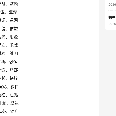
鑫凯、欧顿
202
奔玉、亚泽
锦字
媛诺、通网
202
嘉健、佑益
泰光、思源
而立、禾威
财骏、维明
传新、敬恒
永途、环都
梦杉、德峻
苑安、骏仁
裕柏、江兆
沣龙、骁达
嘉芬、锦广