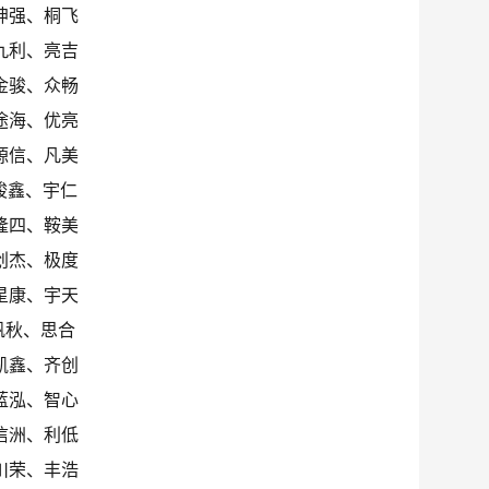
坤强、桐飞
九利、亮吉
金骏、众畅
途海、优亮
源信、凡美
峻鑫、宇仁
隆四、鞍美
创杰、极度
星康、宇天
帆秋、思合
凯鑫、齐创
蓝泓、智心
信洲、利低
川荣、丰浩