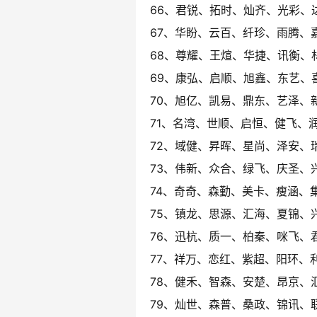
66、君锐、拓时、灿齐、光彩、
67、华盼、云百、纤珍、雨腾、
68、尊耀、王煊、华捷、讯衡、
69、康弘、启顺、旭鑫、东艺、
70、旭亿、凯易、鼎东、艺泽、
71、名湾、世顺、启恒、健飞、
72、域健、昇晖、星尚、泽安、
73、伟新、众合、绿飞、庆圣、
74、奇奇、森勤、美卡、瘦涵、
75、镇龙、思源、汇海、夏锦、
76、迅杭、质一、柏秦、咪飞、
77、祥万、恋红、紫超、阳环、
78、健禾、智森、安楚、昂京、
79、灿世、森普、桑政、锦讯、