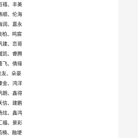
百禧、丰美
玮顺、伦海
海润、嘉永
奥柏、鸣宸
帆建、恋哥
域凯、睿腾
盛飞、倩缘
佳友、朵豪
康金、鸿洋
帆朗、鑫得
沃信、建鹏
扬炫、鑫鸿
汇福、景彩
芮楠、融埂