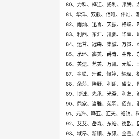
80、力科、桦江、扬利、邦腾、
81、华洋、双骏、佰唯、伟灿、
82、雨灿、迅言、天振、格聪、
83、利西、东汇、凯驰、华壹、
84、运普、冠森、集诚、万贯、
85、承环、鑫美、爵青、金邦、
86、美途、艺美、万凯、无垢、
87、金聪、升诚、佩婷、耀琛、
88、朵莎、隆野、利朗、盛艾、
89、博诚、先承、光圣、利友、
90、鼎家、当雅、苑羽、佰东、
91、元海、晔亚、汇天、裕锦、
92、艾艾、岳森、东皓、德欧、
93、域昂、新顺、东讯、全鑫、