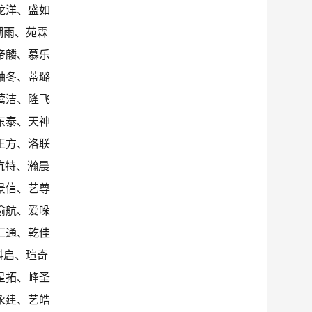
龙洋、盛如
潮雨、苑霖
帝麟、慕乐
岫冬、蒂璐
莺洁、隆飞
东泰、天神
王方、洛联
杭特、瀚晨
景信、艺尊
渝航、爱哚
汇通、乾佳
科启、瑄奇
星拓、峰圣
永建、艺皓