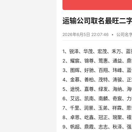
运输公司取名最旺二字(
2026年6月5日 22:07:46
•
公司名
1、锐泽、华茂、宏茂、禾万、蓝
2、耀宸、锦尊、莺惠、通益、鼎
3、图辉、好驰、百翔、玮峰、蓝
4、金慕、善柏、茂特、涛骏、正
5、途悦、嘉尊、绿发、海纳、海
6、艾远、凯南、南麟、奇宸、力
7、千里、润景、玉弟、祥霖、思
8、卓恩、屹鑫、冠正、琬聚、禧
9、帆超、鼎霞、志志、秋泽、强