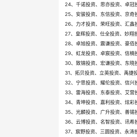
24、千诺投资、思亦投资、卓冠
25、安骏投资、东信投资、京奇
26、力才投资、荣旺投资、汇鑫
27、皇辉投资、仕全投资、妙翔
28、卓旭投资、震谦投资、豪佰
29、虹龙投资、卓宸投资、信楠
30、致锦投资、宏谦投资、东晓
31、拓贝投资、立英投资、禹捷
32、宁思投资、耀伦投资、信兴
33、雷海投资、东泰投资、艾营
34、青坤投资、嘉利投资、炫彩
35、光麟投资、广升投资、善锡
36、云博投资、名智投资、讯希
37、宸野投资、三圆投资、永涛