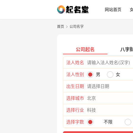
网站首页
首页
公司名字
公司起名
八字
法人姓名
法人性别
男
女
出生日期
选择城市
选择行业
选择字数
不限