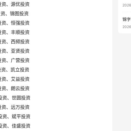
投资、源优投资
202
投资、锦图投资
锦字
投资、恒强投资
202
投资、丰顺投资
投资、西频投资
投资、亚贤投资
投资、广营投资
投资、凯立投资
投资、艾益投资
投资、朗云投资
投资、世圆投资
投资、远万投资
投资、斌平投资
投资、佳盛投资