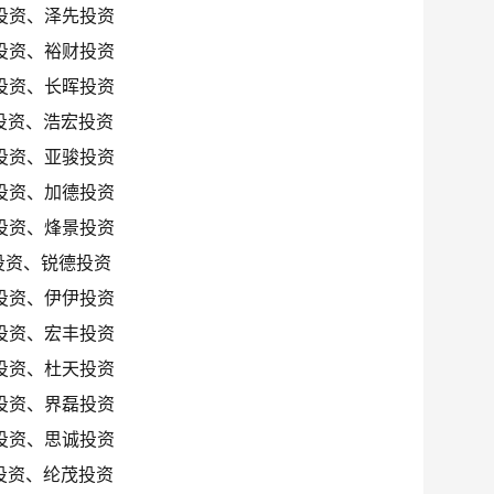
投资、泽先投资
投资、裕财投资
投资、长晖投资
投资、浩宏投资
投资、亚骏投资
投资、加德投资
投资、烽景投资
投资、锐德投资
投资、伊伊投资
投资、宏丰投资
投资、杜天投资
投资、界磊投资
投资、思诚投资
投资、纶茂投资