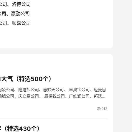
公司、洛博公司
公司、赢勤公司
公司、顺嘉公司
大气（特选500个）
羽凌公司、隆迪旭公司、志妙天公司、 丰奥宝公司、迈曼思
翰旭公司、庆立嘉公司、 辰德锐公司、广维润公司、邦跃曼
912
（特选430个）