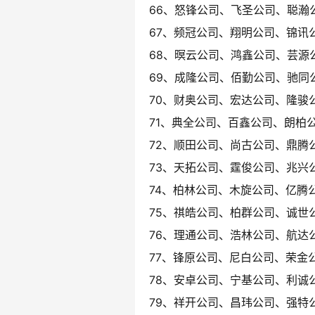
66、怒锋公司、飞圣公司、聪瀚
67、频冠公司、翔明公司、锦讯
68、暝云公司、鸿鑫公司、芸源
69、成隆公司、佰勤公司、驰同
70、财奥公司、宏达公司、隆骏
71、典全公司、百鑫公司、朗柏
72、顺田公司、尚古公司、鼎腾
73、天拓公司、霆俊公司、兆兴
74、柏林公司、木旋公司、亿腾
75、祺皓公司、柏群公司、诚世
76、理通公司、浩林公司、航达
77、锋原公司、尼白公司、荣金
78、安卓公司、宁基公司、利诚
79、祥开公司、昌玮公司、强特