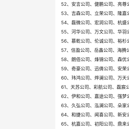
52、安言公司、健鹏公司、亮尊
53、吉森公司、立荣公司、隆嘉
54、磊微公司、宏润公司、杭盛
55、河华公司、万文公司、华羽
56、慕乾公司、伦诚公司、裕杉
57、信盈公司、岳鑫公司、海腾
58、朗佰公司、烽锦公司、森优
59、奇豪公司、迅倩公司、安荣
60、玮鸿公司、烨澜公司、万天
61、天苏公司、彩航公司、磊宸
62、伊和公司、嘉途公司、强梦
63、久弘公司、泓澜公司、朵家
64、和捷公司、闻喜公司、新安
65、杭嘉公司、初阳公司、鼎来