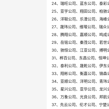
24、瑞旺公司、蓝东公司、泰彩
25、亚宇公司、翔田公司、柏驰
26、洋聪公司、乐澄公司、海峰
27、晟玮公司、维瑆公司、瑞众
28、腾翔公司、嘉顺公司、鸣成
29、岳铭公司、秦茂公司、若世
30、驰恒公司、江亚公司、搏明
31、桦百公司、东昌公司、恒坤
32、泰利公司、晟乾公司、伊东
33、翔彬公司、衡嘉公司、锦森
34、亚顺公司、洋明公司、青玮
35、星兴公司、亚华公司、龙兴
36、万象公司、光良公司、邦航
37、先云公司、伦才公司、宁楚