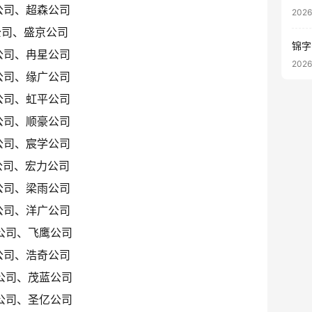
公司、超森公司
202
公司、盛京公司
锦字
公司、冉星公司
202
公司、缘广公司
公司、虹平公司
公司、顺豪公司
公司、宸学公司
公司、宏力公司
公司、梁雨公司
公司、洋广公司
公司、飞鹰公司
公司、浩奇公司
公司、茂蓝公司
公司、圣亿公司