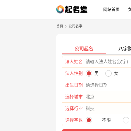
网站首页
首页
公司名字
公司起名
八字
法人姓名
法人性别
男
女
出生日期
选择城市
选择行业
选择字数
不限