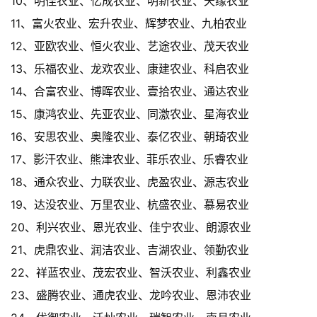
10、明佳农业、亿成农业、明新农业、天缘农业
11、富火农业、宏升农业、辉梦农业、九柏农业
12、亚欧农业、恒火农业、艺途农业、茂天农业
13、乐福农业、龙欢农业、康建农业、科启农业
14、合富农业、博晖农业、壹拾农业、通达农业
15、康鸿农业、先亚农业、同激农业、星海农业
16、安思农业、奥隆农业、泰亿农业、朝琦农业
17、影汗农业、熊津农业、菲乐农业、乐睿农业
18、通众农业、力联农业、虎盈农业、源志农业
19、达没农业、万里农业、杭盛农业、慕易农业
20、利兴农业、恩光农业、佳宁农业、朗源农业
21、虎鼎农业、润洁农业、吉湖农业、领勤农业
22、祥蓝农业、茂宏农业、智沃农业、利鑫农业
23、盛腾农业、通虎农业、龙吟农业、恩沛农业