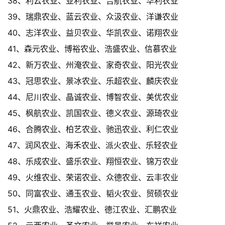
38、利云农业、亚利农业、吉航农业、华利农业
39、瑞鼎农业、蓝云农业、众汲农业、洋谦农业
40、志洋农业、益贝农业、华凯农业、诺翔农业
41、森元农业、博裕农业、浩盛农业、信慕农业
42、新万农业、州淹农业、家奇农业、阳光农业
43、冠思农业、景冰农业、乐超农业、麟庆农业
44、尼川农业、晶诚农业、博智农业、美优农业
45、枫航农业、凯国农业、德义农业、源琦农业
46、合腾农业、柏艺农业、驰迅农业、利仁农业
47、润风农业、海禾农业、派火农业、乐轻农业
48、乐成农业、盛乐农业、翔恒农业、锦万农业
49、火维农业、荣诺农业、众德农业、云丰农业
50、同富农业、通玉农业、韬火农业、贸硕农业
51、火鼎农业、浩耀农业、德江农业、汇鹏农业