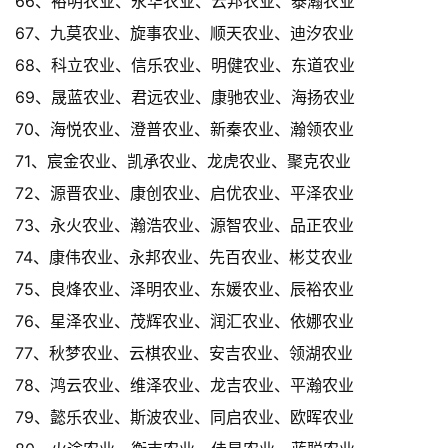
66、裕明农业、永华农业、云邦农业、泰瀚农业
67、九莫农业、旋事农业、顺天农业、迪汐农业
68、科立农业、信乐农业、明健农业、东道农业
69、晟蓝农业、君远农业、康驰农业、海扬农业
70、海悦农业、澄普农业、新秦农业、瀚领农业
71、宸金农业、凯承农业、龙虎农业、聚克农业
72、源晋农业、康创农业、启优农业、平泽农业
73、永火农业、瀚浩农业、源智农业、品正农业
74、康伟农业、永邦农业、先百农业、彬艾农业
75、良烽农业、泽明农业、东媛农业、辰裕农业
76、星泽农业、茂辉农业、润汇农业、依娜农业
77、秋梦农业、云棋农业、安吉农业、领湖农业
78、鸿云农业、维泽农业、龙吉农业、平瀚农业
79、懿乐农业、斯波农业、同启农业、欧晖农业