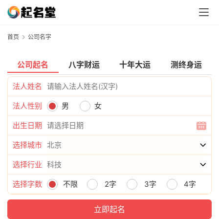
首页
公司名字
公司起名
八字财运
十年大运
测终身运
法人姓名
法人性别
男
女
出生日期
选择城市
选择行业
选择字数
不限
2字
3字
4字