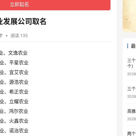
业发展公司取名
字
•
阅读 135
最
业、文逸农业
三个
业、平星农业
个）
业、宜艾农业
202
业、源浩农业
三个
业、希正农业
202
业、立耀农业
业、鸿尔农业
高雅
202
业、火鑫农业
业、诺治农业
两个