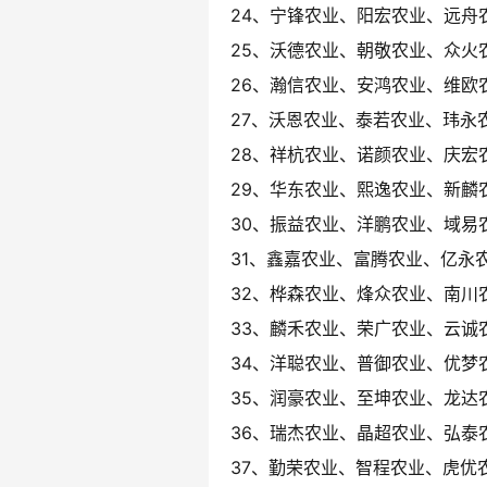
24、宁锋农业、阳宏农业、远舟
25、沃德农业、朝敬农业、众火
26、瀚信农业、安鸿农业、维欧
27、沃恩农业、泰若农业、玮永
28、祥杭农业、诺颜农业、庆宏
29、华东农业、熙逸农业、新麟
30、振益农业、洋鹏农业、域易
31、鑫嘉农业、富腾农业、亿永
32、桦森农业、烽众农业、南川
33、麟禾农业、荣广农业、云诚
34、洋聪农业、普御农业、优梦
35、润豪农业、至坤农业、龙达
36、瑞杰农业、晶超农业、弘泰
37、勤荣农业、智程农业、虎优