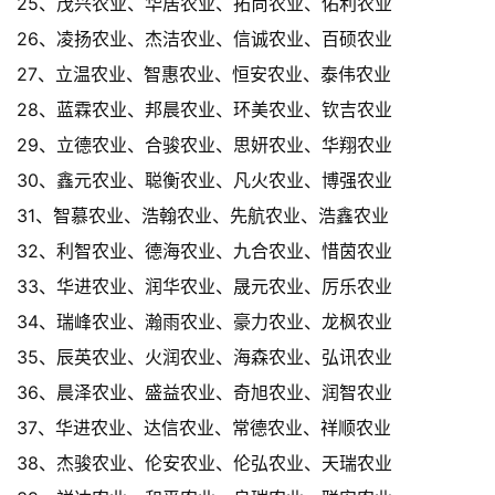
25、茂兴农业、华居农业、拓尚农业、佑利农业
26、凌扬农业、杰洁农业、信诚农业、百硕农业
27、立温农业、智惠农业、恒安农业、泰伟农业
28、蓝霖农业、邦晨农业、环美农业、钦吉农业
29、立德农业、合骏农业、思妍农业、华翔农业
30、鑫元农业、聪衡农业、凡火农业、博强农业
31、智慕农业、浩翰农业、先航农业、浩鑫农业
32、利智农业、德海农业、九合农业、惜茵农业
33、华进农业、润华农业、晟元农业、厉乐农业
34、瑞峰农业、瀚雨农业、豪力农业、龙枫农业
35、辰英农业、火润农业、海森农业、弘讯农业
36、晨泽农业、盛益农业、奇旭农业、润智农业
37、华进农业、达信农业、常德农业、祥顺农业
38、杰骏农业、伦安农业、伦弘农业、天瑞农业