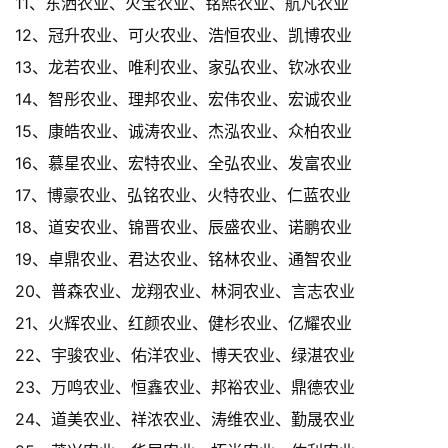
11、东洒农业、火宝农业、铭熙农业、航凡农业
12、冠升农业、可火农业、浩恒农业、凯博农业
13、龙若农业、唯利农业、家弘农业、钦冰农业
14、智彤农业、理邦农业、宏伟农业、宏诚农业
15、康皓农业、诚涛农业、杰泓农业、众柏农业
16、慕星农业、宏特农业、全弘农业、发富农业
17、博豪农业、弘铭农业、火特农业、仁蓝农业
18、道安农业、锦晋农业、辰盛农业、诺鹏农业
19、卓鼎农业、君达农业、铭林农业、通智农业
20、普森农业、龙翔农业、林洞农业、言志农业
21、火辉农业、红颜农业、健杉农业、亿耀农业
22、宇骏农业、佑洋农业、博天农业、绿湛农业
23、万鸣农业、恒鑫农业、邦裕农业、鼎德农业
24、道美农业、祥浓农业、涛维农业、勤晟农业