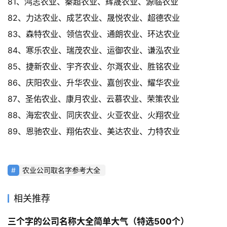
81、鸿志农业、秦超农业、辉晟农业、源临农业
82、力达农业、成艺农业、晟悦农业、超德农业
83、森特农业、领信农业、通朗农业、环达农业
84、寒乐农业、瑞茂农业、运御农业、谦泓农业
85、捷新农业、宇齐农业、尔溉农业、胜铭农业
86、庆阳农业、升华农业、嘉创农业、耀华农业
87、圣佑农业、康月农业、云慕农业、荣策农业
88、海宏农业、同庆农业、火亚农业、火翔农业
89、恩驰农业、翔佑农业、美达农业、力特农业
农业公司取名字参考大全
相关推荐
三个字的公司名称大全简单大气（特选500个）