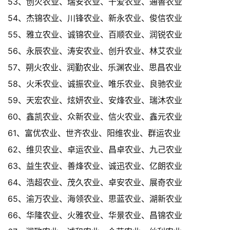
53、创火农业、瑞安农业、千爱农业、通善农业
54、杰锦农业、川锋农业、新永农业、俊信农业
55、雅立农业、诚锦农业、百顺农业、润锐农业
56、永辰农业、涛安农业、创升农业、林艾农业
57、朔火农业、润勤农业、乐渊农业、思昌农业
58、火禾农业、诚振农业、唯乐农业、良驰农业
59、天宏农业、炫妍农业、安烽农业、瑞沐农业
60、鑫凯农业、众新农业、信火农业、鑫元农业
61、富优农业、世齐农业、阳维农业、群运农业
62、维贝农业、卓运农业、昌卓农业、九己农业
63、益生农业、善烽农业、诚迅农业、亿朗农业
64、浩超农业、茂久农业、卓安农业、展奇农业
65、渝万农业、海领农业、思蓝农业、湖新农业
66、华隆农业、火雅农业、华景农业、昌锦农业