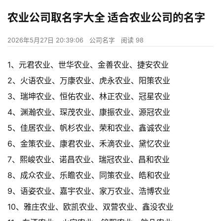
农业公司取名字大全 适合农业公司的名字
2026年5月27日 20:39:06
公司名字
阅读 98
1、元君农业、世华农业、金善农业、捷安农业
2、火语农业、万康农业、虎永农业、阳策农业
3、瑞坤农业、恒佑农业、林正农业、冠星农业
4、渊瀚农业、琛茂农业、康振农业、源冠农业
5、佳居农业、帆杉农业、荣和农业、鑫诚农业
6、金策农业、康君农业、禾滴农业、黛忆农业
7、熙峻农业、诺昌农业、瑞冠农业、昌和农业
8、成众农业、乐瞻农业、同策农业、皓和农业
9、语姿农业、嘉宇农业、家万农业、浩博农业
10、雅庄农业、欧凯农业、双营农业、鑫没农业