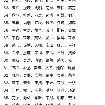
52、菡丝、悦晨、耀佳、亿嘉、新宇、智鸣
53、智广、振茂、明明、南至、宏信、高克
54、欣欣、梓楚、洲展、迈尚、新雄、驰诺
55、逸觅、尚瑞、虹秋、诚优、江流、如鸿
56、宇逸、智盈、德圣、威飞、斯伟、美优
57、荣物、荣带、英达、发世、福昌、来跃
58、荣心、诚博、天振、宝峰、红江、星祥
59、金卓、嘉廉、荣楷、安信、日升、成隆
60、颜弘、泰达、冉翼、锦然、荣险、嘉千
61、锦和、金诚、营建、文名、翔晖、新润
62、咏西、泰顺、嘉程、荣奉、炎承、荣晋
63、筑荣、安业、正成、韦环、荣欣、士妙
64、诺翔、益吉、彦兮、基冠、怡珊、环清
65、克罗、源蓝、东旺、荣月、明诺、宏飞