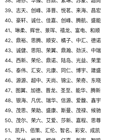
38、琦亦、华臻、日鼎、素琳、苏蒙、超尚
39、志天、创峰、泽晋、悦茗、来海、昌宏
40、豪轩、诚仕、佳嘉、创峰、腾航、盛能
41、琳柔、辉世、景珲、禧龙、富电、和顺
42、鼎裕、思腾、顺安、橘子、中汇、德诺
43、诚健、思阳、荣翼、鼎瀚、劲沃、中瑞
44、西新、荣伦、鼎诺、陆岛、光益、荣里
45、泰伟、汇安、元康、同仁、博宇、建盛
46、源源、超中、天尚、锦尘、荣奇、东晓
47、图翼、加德、晋龙、圣至、能华、腾新
48、银海、凡优、瑞华、信源、爱馥、鑫宇
49、茂思、荣助、盛康、斯曼、茂禄、候驰
50、茂尔、荣六、艾爱、莎新、嘉程、思尊
51、凯升、佰策、汇伦、智名、彩安、成凯