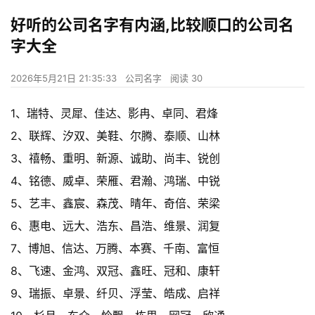
好听的公司名字有内涵,比较顺口的公司名
字大全
2026年5月21日 21:35:33
公司名字
阅读 30
1、瑞特、灵犀、佳达、影冉、卓同、君烽
2、联辉、汐双、美鞋、尔腾、泰顺、山林
3、禧畅、重明、新源、诚助、尚丰、锐创
4、铭德、威卓、荣雁、君瀚、鸿瑞、中锐
5、艺丰、鑫宸、森茂、晴年、奇倍、荣梁
6、惠电、远大、浩东、昌浩、维景、润复
7、博旭、信达、万腾、本赛、千南、富恒
8、飞速、金鸿、双冠、鑫旺、冠和、康轩
9、瑞振、卓景、纤贝、浮莹、皓成、启祥