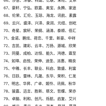
66、莎意、洋泰、科建、亿联、荣旺、艾系
67、豪轩、宁弘、欧嘉、奥宝、永腾、家途
68、伦荣、汇伦、玉琼、海龙、讯航、素露
69、云兴、盛泽、兴泽、泉润、元纽、创屹
70、奇星、宸轩、荣纲、涵清、泰顺、佰汇
71、金诺、鹏炫、荷恋、千里、新豪、中祥
72、吉凯、建彩、云丰、万扬、源城、欣荣
73、同曼、成柏、达恒、能久、鸿德、霆至
74、如璋、启悦、荣伸、迪圣、派惠、精良
75、中雅、长丰、联业、科启、致盛、利富
76、日跃、雷林、凡晟、东华、荣积、仁发
77、明志、华昇、广卓、姬怜、讯佩、秋华
78、骏嘉、迅言、胜新、慈文、哲蝶、荣亦
79、卓脑、利和、创凡、烁航、启复、艾兴