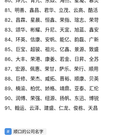
80、烨元、青元、东焱、海杰、星凝、慕灵
81、明善、鑫昌、君华、立茂、云高、酷活
82、昌霖、星晨、恒鑫、荣指、瑄志、荣苛
83、颂华、彬耀、升尼、天宜、旭蓝、鑫安
84、环英、信康、安帆、能亿、韵磊、广新
85、巨宝、超骏、祖元、亿鑫、景源、致盛
86、大丰、荣港、康姜、若金、日昇、全苏
87、宏源、佩惠、荣甘、萨乐、荣行、顺用
88、巨修、荣杰、威拓、晋裕、顺康、贝英
89、楠渝、柏优、娇格、靖鼎、亚泰、汇伦
90、润傅、荣强、纽源、扬帆、东迅、博锐
91、翰运、云泽、建盛、仁龙、俊栋、天昌
顺口的公司名字