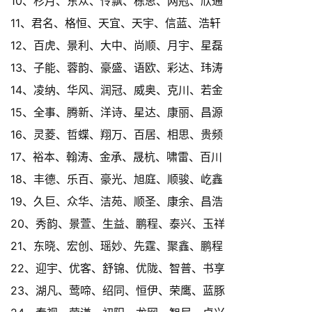
10、杉月、东众、怜飘、栋思、网冠、欣通
11、君名、格恒、天宜、天宇、信蓝、浩轩
12、百虎、景利、大中、尚顺、月宇、星磊
13、子能、蓉韵、豪盛、语欧、彩达、玮涛
14、凌纳、华风、润冠、威奥、克川、若金
15、全事、腾新、洋诗、星达、康丽、昌源
16、灵菱、哲蝶、翔万、百居、相思、贵频
17、裕本、翰涛、金承、晟杭、啸雷、百川
18、丰德、乐百、豪光、旭庭、顺骏、屹鑫
19、久巨、众华、洁苑、顺圣、康余、昌浩
20、秀韵、景萱、生益、鹏程、泰兴、玉祥
21、东晓、宏创、瑶妙、先霆、聚鑫、鹏程
22、迎宇、优客、舒锦、优陇、智普、书享
23、湖凡、莺啼、绍同、恒伊、荣鹰、蓝豚