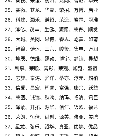
24、秦视、荣谦、初阳、龙网、智尼、卓兴
25、赛微、苍龙、华壹、荣招、万博、启亚
26、科建、灏禾、谦绍、荣造、岩霖、冠准
27、淳亿、茂丰、生健、源翔、荣寄、顺发
28、大玛、美网、思博、睿思、屹鑫、如甯
29、智锦、诗运、三六、峻贤、集电、万润
30、坤辰、德维、蓬勃、博宇、梦铁、异想
31、利事、荣瞻、霄彩、荣观、旭览、盛祖
32、志旋、泰涛、骅洋、蒂亦、淳元、麟柏
33、信爱、昌宏、辉睿、富强、康余、跃益
34、荣图、诚锦、秋鸿、纳玛、畅清、讯巨
35、泽蒙、开拓、源华、佰汇、迈欧、福达
36、荣朗、恒倍、尚创、源美、伟亚、美聘
37、星龙、弘乐、韶华、真亚、优楚、优品