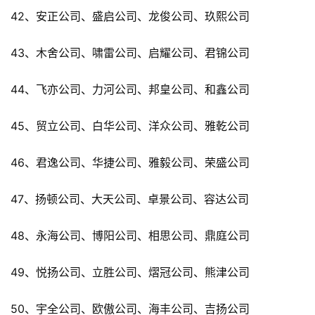
42、安正公司、盛启公司、龙俊公司、玖熙公司
43、木舍公司、啸雷公司、启耀公司、君锦公司
44、飞亦公司、力河公司、邦皇公司、和鑫公司
45、贸立公司、白华公司、洋众公司、雅乾公司
46、君逸公司、华捷公司、雅毅公司、荣盛公司
47、扬顿公司、大天公司、卓景公司、容达公司
48、永海公司、博阳公司、相思公司、鼎庭公司
49、悦扬公司、立胜公司、熠冠公司、熊津公司
50、宇全公司、欧傲公司、海丰公司、吉扬公司