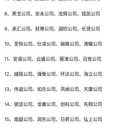
8、荣戈公司、安永公司、龙辉公司、铭凯公司
9、承汇公司、财尊公司、湖欣公司、乐贤公司
10、圣恒公司、仕凌公司、娴姝公司、涛耀公司
11、安诺公司、云盛公司、薇清公司、迈竞公司
12、城铭公司、烽衡公司、环达公司、海立公司
13、伟诚公司、如乐公司、凤纳公司、天康公司
14、银坚公司、龙秦公司、创科公司、先翔公司
15、南超公司、润先公司、日昇公司、弘上公司