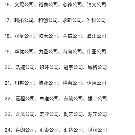
16、文熙公司、裕泰公司、心锋公司、锦文公司
17、越拓公司、和创公司、永新公司、唯科公司
18、润复公司、欧禾公司、金信公司、峰江公司
19、华优公司、力圣公司、苛向公司、伟亚公司
20、浩捷公司、识环公司、冠宇公司、域格公司
21、川邦公司、航亚公司、格海公司、语涵公司
22、嘉程公司、卓逸公司、东骏公司、振宇公司
23、龙凤公司、宏亚公司、勤艺公司、源元公司
24、喜朗公司、汇泰公司、汇达公司、世润公司