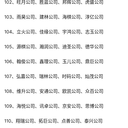
102、旺月公司、胜蓝公司、邦辉公司、虎盛公司
103、雨昊公司、建林公司、海棋公司、淳亿公司
104、立火公司、佳缘公司、宇鸿公司、志玉公司
105、源棋公司、瀚润公司、迪圣公司、德华公司
106、翰俊公司、鑫理公司、玉儿公司、鼎巨公司
107、弘嘉公司、瑞林公司、时码公司、灿茂公司
108、维升公司、安通公司、欧凯公司、众百公司
109、海悦公司、讯卓公司、京安公司、思博公司
110、翔瑞公司、拓巨公司、点善公司、泰兴公司