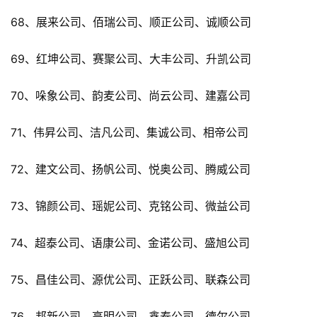
68、展来公司、佰瑞公司、顺正公司、诚顺公司
69、红坤公司、赛聚公司、大丰公司、升凯公司
70、哚象公司、韵麦公司、尚云公司、建嘉公司
71、伟昇公司、洁凡公司、集诚公司、相帝公司
72、建文公司、扬帆公司、悦奥公司、腾威公司
73、锦颜公司、瑶妮公司、克铭公司、微益公司
74、超泰公司、语康公司、金诺公司、盛旭公司
75、昌佳公司、源优公司、正跃公司、联森公司
76、邦新公司、高明公司、鑫泰公司、德尔公司