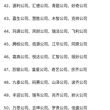
42、源利公司、汇德公司、青懿公司、好奇公司
43、嘉生公司、慧胜公司、木智公司、克祥公司
44、玛源公司、凤财公司、瑞洁公司、飞利公司
45、腾柏公司、佰源公司、江华公司、同原公司
46、霆高公司、悦达公司、汇智公司、瑶妙公司
47、苏银公司、富星公司、奇艺公司、宗齐公司
48、九泰公司、码赛公司、山泽公司、波齐公司
49、丰迎公司、瑞韦公司、兆齐公司、娇火公司
50、万思公司、吉坤公司、罗贵公司、佳盛公司