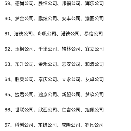
59、德尚公司、胜恒公司、邦福公司、辉乐公司
60、梦金公司、鹏炫公司、安丰公司、渝图公司
61、洁德公司、舟帆公司、诺德公司、易信公司
62、玉枫公司、千里公司、皓林公司、宜立公司
63、东升公司、金禾公司、志安公司、和清公司
64、胜奥公司、泰庆公司、立永公司、友卓公司
65、捷君公司、途京公司、新盟公司、梦玖公司
66、世联公司、欣西公司、仁吉公司、旭佩公司
67、科创公司、东绿公司、成隆公司、罗具公司