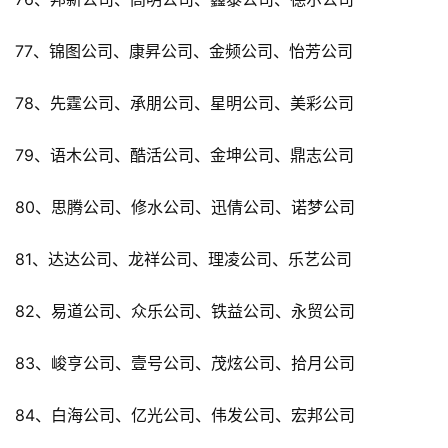
77、锦图公司、康昇公司、金频公司、怡芳公司
78、先霆公司、承朋公司、星明公司、美彩公司
79、语木公司、酷活公司、金坤公司、鼎志公司
80、思腾公司、修水公司、迅倩公司、诺梦公司
81、达达公司、龙祥公司、理凌公司、乐艺公司
82、易道公司、众乐公司、铁益公司、永贸公司
83、峻亨公司、壹号公司、茂炫公司、拾月公司
84、白海公司、亿光公司、伟发公司、宏邦公司