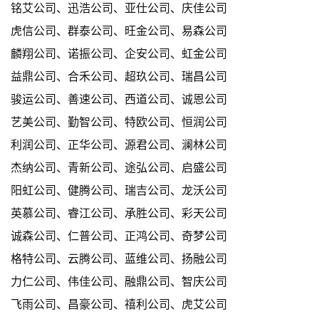
铭艾公司、迅浩公司、亚仕公司、庆佳公司
虎信公司、群泰公司、旺金公司、易森公司
麟翔公司、诺振公司、企安公司、虹金公司
益鼎公司、合禾公司、超玖公司、瑞昌公司
骏运公司、善速公司、西道公司、诚恩公司
艺美公司、勤智公司、特欧公司、恒润公司
利润公司、正华公司、源君公司、澜林公司
杰纳公司、青新公司、途弘公司、启盛公司
阳虹公司、健腾公司、瑞吉公司、龙沃公司
英慕公司、睿江公司、承胜公司、彩天公司
诚森公司、仁普公司、正鸿公司、奇梦公司
格特公司、云腾公司、蓝维公司、扬融公司
力仁公司、伟佳公司、融鼎公司、智庆公司
飞雨公司、昌豪公司、禧利公司、虎艾公司