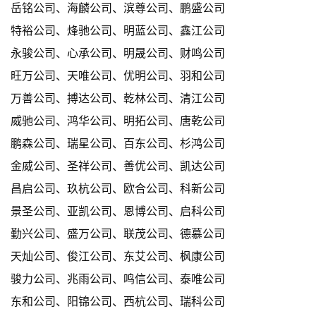
岳铭公司、海麟公司、滨尊公司、鹏盛公司
特裕公司、烽驰公司、明蓝公司、鑫江公司
永骏公司、心承公司、明晟公司、财鸣公司
旺万公司、天唯公司、优明公司、羽和公司
万善公司、搏达公司、乾林公司、清江公司
威驰公司、鸿华公司、明拓公司、唐乾公司
鹏森公司、瑞星公司、百东公司、杉鸿公司
金威公司、圣祥公司、善优公司、凯达公司
昌启公司、玖杭公司、欧合公司、科新公司
景圣公司、亚凯公司、恩博公司、启科公司
勤兴公司、盛万公司、联茂公司、德慕公司
天灿公司、俊江公司、东艾公司、枫康公司
骏力公司、兆雨公司、鸣信公司、泰唯公司
东和公司、阳锦公司、西杭公司、瑞科公司