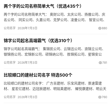
两个字的公司名称简单大气（优选435个）
两个字的公司名称简单大气： 奥财公司、太庆公司、扬傲公司、庆
名公司、 同实公司、久嘉公司、克梦公司、凌曼公司、 智宜公司、
娇蓝公司、禾识公司、财网公司、 蓝洋公司、浩阳公司、联顿公…
公司名字
2026年7月3日
880
锦字公司起名高端霸气（优选310个）
锦字公司起名高端霸气： 集锦凯公司、云锦迅公司、浪锦立公司、
银锦扬公司、宏锦新公司、硕锦纳公司、 胜锦拓公司、星锦安公
司、鼎锦星公司、 亿锦利公司、曼锦创公司、飞锦全公司、 佩锦…
公司名字
2026年7月3日
781
比较顺口的建材公司名字 特选500个
比较顺口的建材公司名字： 广方吉建材、乐宝风建材、景速雷建
材、 星宏亿建材、迈冠辰建材、明铭美建材、 耀悦康建材、明云天
建材、浩风瑞建材、 瑞妙创建材、梦顺智建材、风妙海建材、 畅…
公司名字
2026年7月3日
760