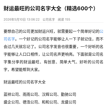
财运最旺的公司名字大全（精选600个）
2026年5月10日 13:06:22
公司名字
阅读 155
要想自己的公司更加财运兴旺，就需要起一个简单好记的
公
司名字
。一个好记的公司名字能够让人一下子就记住，而不
会过几天就忘记了。公司名字发音也很重要，一个好听的名
字能够让人口口相传，让公司名声更响亮。下面就是公司名
字集分享的财运最旺、有创意、简单大气、好听的公司名
字，希望能帮到大家。
财运最旺的公司名字大全
蓝祥公司、雨雨公司、汉辉公司、勤驰公司
盛企公司、德浩公司、和和公司、龙盛公司