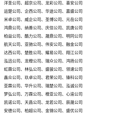
洋圣公司、超京公司、龙彩公司、喜安公司
运楚公司、企西公司、华途公司、嘉盛公司
米卓公司、威企公司、圣博公司、元岳公司
鸿鼎公司、纳善公司、庆信公司、凯唐公司
柏益公司、酷力公司、晟鼎公司、明同公司
航天公司、亚驰公司、伟安公司、融金公司
达西公司、楚胜公司、耀易公司、翔江公司
泓迅公司、龙橙公司、瑞众公司、鸿扬公司
虹霖公司、林弘公司、盛骏公司、领速公司
鑫众公司、玖卓公司、君荣公司、锋科公司
亚霖公司、华升公司、瑞楚公司、泓诚公司
梦弘公司、万霖公司、橙亚公司、心渝公司
凯诺公司、天昌公司、龙若公司、辰晟公司
安德公司、柏超公司、金锦公司、盛优公司