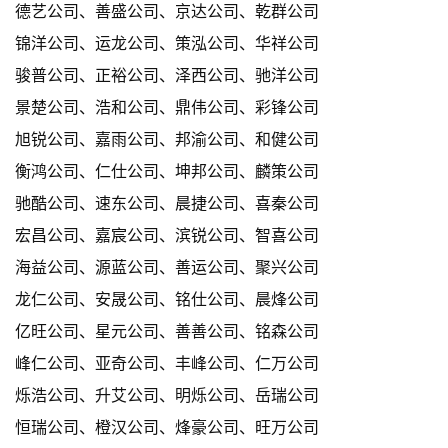
德艺公司、善盛公司、京达公司、乾群公司
锦洋公司、运龙公司、策泓公司、华祥公司
骏普公司、正裕公司、泽西公司、驰洋公司
景楚公司、浩和公司、鼎伟公司、彩锋公司
旭锐公司、嘉雨公司、邦渝公司、和健公司
衡鸿公司、仁仕公司、坤邦公司、麟策公司
驰酷公司、速东公司、晨捷公司、喜秦公司
宏昌公司、嘉宸公司、滨锐公司、智喜公司
海益公司、源蓝公司、善运公司、聚兴公司
龙仁公司、安晟公司、铭仕公司、晨烽公司
亿旺公司、星元公司、善善公司、铭森公司
峰仁公司、亚奇公司、丰峰公司、仁万公司
烁浩公司、升艾公司、明烁公司、岳瑞公司
恒瑞公司、橙汉公司、烽豪公司、旺万公司