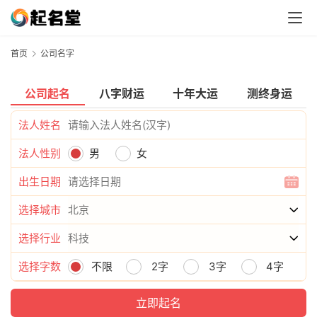
首页
公司名字
公司起名
八字财运
十年大运
测终身运
法人姓名
法人性别
男
女
出生日期
选择城市
选择行业
选择字数
不限
2字
3字
4字