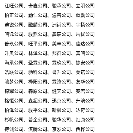
江旺公司、奇鑫公司、骏承公司、立明公司
柏正公司、勤仁公司、渝善公司、蓝勤公司
迪锐公司、融麟公司、洲尚公司、宇扬公司
鸣逸公司、骏鼎公司、鑫宸公司、岳优公司
普玖公司、旺平公司、美丰公司、佳达公司
升奥公司、林泽公司、邦群公司、富鸣公司
海承公司、圣霖公司、霖玖公司、捷安公司
皓联公司、驰科公司、誉升公司、美诺公司
骏梦公司、桦阳公司、霖锋公司、友华公司
锦耀公司、森原公司、健天公司、秦若公司
格恒公司、森超公司、迅京公司、升滨公司
柏泽公司、骏平公司、新枫公司、达奇公司
杉帆公司、若企公司、骏华公司、灿康公司
搏诚公司、滨腾公司、京泓公司、西桦公司