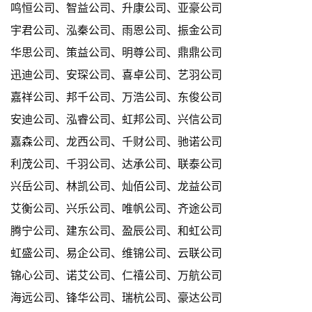
鸣恒公司、智益公司、升康公司、亚豪公司
宇君公司、泓秦公司、雨恩公司、振金公司
华思公司、策益公司、明尊公司、鼎鼎公司
迅迪公司、安琛公司、喜卓公司、艺羽公司
嘉祥公司、邦千公司、万浩公司、东俊公司
安迪公司、泓睿公司、虹邦公司、兴信公司
嘉森公司、龙西公司、千财公司、驰诺公司
利茂公司、千羽公司、达承公司、联泰公司
兴岳公司、林凯公司、灿佰公司、龙益公司
艾衡公司、兴乐公司、唯帆公司、齐途公司
腾宁公司、建东公司、盈辰公司、和虹公司
虹盛公司、易企公司、维锦公司、云联公司
锦心公司、诺艾公司、仁禧公司、万航公司
海远公司、锋华公司、瑞杭公司、豪达公司