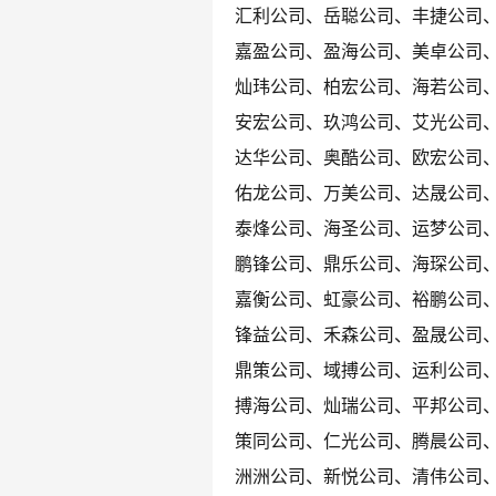
汇利公司、岳聪公司、丰捷公司
嘉盈公司、盈海公司、美卓公司
灿玮公司、柏宏公司、海若公司
安宏公司、玖鸿公司、艾光公司
达华公司、奥酷公司、欧宏公司
佑龙公司、万美公司、达晟公司
泰烽公司、海圣公司、运梦公司
鹏锋公司、鼎乐公司、海琛公司
嘉衡公司、虹豪公司、裕鹏公司
锋益公司、禾森公司、盈晟公司
鼎策公司、域搏公司、运利公司
搏海公司、灿瑞公司、平邦公司
策同公司、仁光公司、腾晨公司
洲洲公司、新悦公司、清伟公司