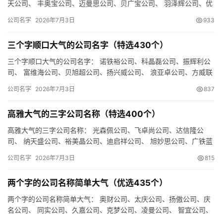
天公司、 丰奥宝公司、迈曼思公司、贝广宝公司、 羽泽辉公司、优
翰旭公司、庆立嘉公司、 辰德锐公司、广维润公司、邦跃曼公司…
公司名字
2026年7月3日
933
三个字顺口大气的公司名字（特选430个）
三个字顺口大气的公司名字： 诺铁裕公司、科晶磊公司、振辉利公
司、 富维海公司、贝旭超公司、扬兴威公司、 浪亚卓公司、方威联
公司、欧瑞卓公司、 盛佰天公司、奥频景公司、硕傲乐公司、 …
公司名字
2026年7月3日
837
高雅大气的三字公司名称（特选400个）
高雅大气的三字公司名称： 光森佩公司、飞卓尚公司、达信隆公
司、 纳天盛公司、裕美晶公司、迪启祥公司、 旭妙思公司、广铁蓝
公司、环全傲公司、 森盛飞公司、天泽宝公司、森集铭公司、 时…
公司名字
2026年7月3日
815
两个字的公司名称简单大气（优选435个）
两个字的公司名称简单大气： 奥财公司、太庆公司、扬傲公司、庆
名公司、 同实公司、久嘉公司、克梦公司、凌曼公司、 智宜公司、
娇蓝公司、禾识公司、财网公司、 蓝洋公司、浩阳公司、联顿公…