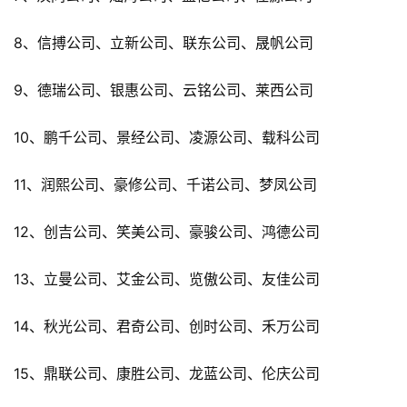
8、信搏公司、立新公司、联东公司、晟帆公司
9、德瑞公司、银惠公司、云铭公司、莱西公司
10、鹏千公司、景经公司、凌源公司、载科公司
11、润熙公司、豪修公司、千诺公司、梦凤公司
12、创吉公司、笑美公司、豪骏公司、鸿德公司
13、立曼公司、艾金公司、览傲公司、友佳公司
14、秋光公司、君奇公司、创时公司、禾万公司
15、鼎联公司、康胜公司、龙蓝公司、伦庆公司