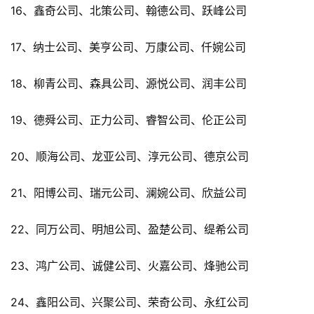
16、鑫奇公司、北策公司、翰德公司、跃峰公司
17、纳士公司、美亨公司、万康公司、仟婉公司
18、柳青公司、森具公司、源悦公司、润丰公司
19、德舜公司、正力公司、睿智公司、伦正公司
20、顺海公司、龙亚公司、淳元公司、德京公司
21、阳博公司、瑞元公司、澜婉公司、欣益公司
22、同万公司、明旭公司、盈楚公司、缇希公司
23、鸿广公司、诚健公司、火嘉公司、烽驰公司
24、鑫阳公司、兴聚公司、荣奇公司、永红公司