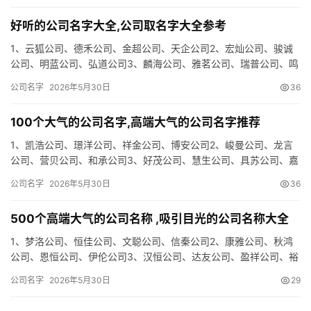
好听的公司名字大全,公司取名字大全参考
1、云狐公司、德禾公司、金超公司、天企公司2、宏灿公司、骏诚
公司、明蓝公司、弘道公司3、麟海公司、雅茗公司、瑞普公司、鸣
世公司4、弘森公司、策悦公司、展凤公司、云开公司5、奇成公
公司名字
2026年5月30日
36
司…
100个大气的公司名字,高端大气的公司名字推荐
1、凯浩公司、璟洋公司、祥金公司、博安公司2、峻曼公司、龙言
公司、营贝公司、和承公司3、好茂公司、慧生公司、具苏公司、嘉
鑫公司4、帆德公司、途业公司、琦辰公司、翔羽公司5、佳康公
公司名字
2026年5月30日
36
司…
500个高端大气的公司名称 ,吸引目光的公司名称大全
1、梦洛公司、恒佳公司、文聪公司、信秦公司2、康雅公司、秋鸿
公司、恩恒公司、伊伦公司3、汉恒公司、达友公司、盈祥公司、裕
凯公司4、泓嘉公司、倚罗公司、美楚公司、领旺公司5、皓坤公
公司名字
2026年5月30日
29
司…