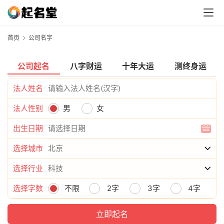
首页
公司名字
公司起名
八字财运
十年大运
测终身运
法人姓名
法人性别
男
女
出生日期
选择城市
选择行业
选择字数
不限
2字
3字
4字