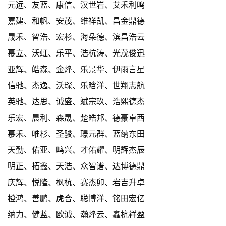
元远、友蓝、康信、汉世岩、艾禾利鸣
嘉建、和帆、安茂、维祥凯、昌金鼎德
晟禾、智浩、宏杉、海朵德、滨昌浩云
慕立、沃虹、乐平、浩杭涛、光茂俊迅
亚辉、皓森、金烽、乐景华、伊雨言星
信驰、杰逸、沃琛、乐晗洋、世翔志航
英驰、达思、诚盛、斌宗玖、浩熙德杰
乐宏、晨利、森晟、楚皓邦、德豪卓西
慕禾、唯杉、圣骏、璟元群、蓝纳东田
天勤、佑亚、鸣兴、才佑耀、明辉杰辰
明正、拓鑫、天浩、众智谱、达博德鼎
庆辉、悦隆、枫杭、赛杰卯、岩吉升卓
橙鸿、善鹏、虎合、聪博洋、铭田宏亿
纳力、健蓝、欧诚、瀚烽云、鑫杭祥盈