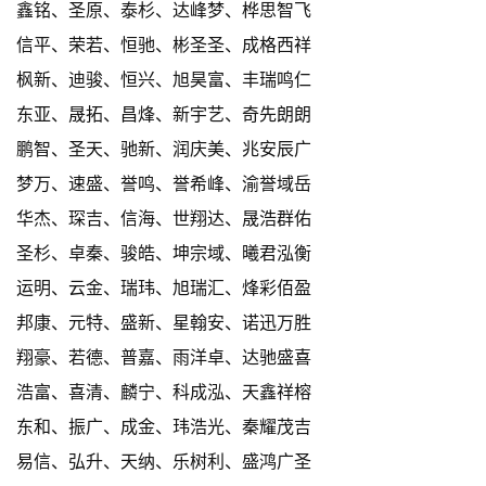
鑫铭、圣原、泰杉、达峰梦、桦思智飞
信平、荣若、恒驰、彬圣圣、成格西祥
枫新、迪骏、恒兴、旭昊富、丰瑞鸣仁
东亚、晟拓、昌烽、新宇艺、奇先朗朗
鹏智、圣天、驰新、润庆美、兆安辰广
梦万、速盛、誉鸣、誉希峰、渝誉域岳
华杰、琛吉、信海、世翔达、晟浩群佑
圣杉、卓秦、骏皓、坤宗域、曦君泓衡
运明、云金、瑞玮、旭瑞汇、烽彩佰盈
邦康、元特、盛新、星翰安、诺迅万胜
翔豪、若德、普嘉、雨洋卓、达驰盛喜
浩富、喜清、麟宁、科成泓、天鑫祥榕
东和、振广、成金、玮浩光、秦耀茂吉
易信、弘升、天纳、乐树利、盛鸿广圣