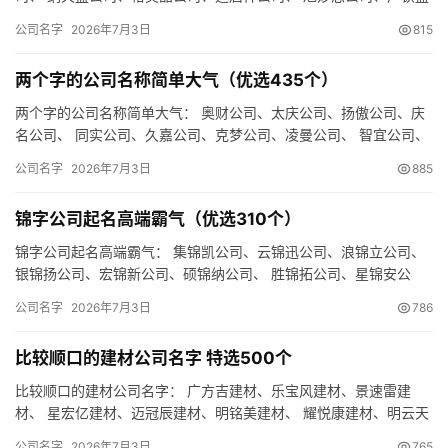
公司、环全傲公司、 森盛飞公司、天泽宝公司、森集铭公司、 时…
公司名字
2026年7月3日
815
两个字的公司名称简单大气（优选435个）
两个字的公司名称简单大气： 奥财公司、太庆公司、扬傲公司、庆
名公司、 同实公司、久嘉公司、克梦公司、凌曼公司、 智宜公司、
娇蓝公司、禾识公司、财网公司、 蓝洋公司、浩阳公司、联顿公…
公司名字
2026年7月3日
885
锦字公司起名高端霸气（优选310个）
锦字公司起名高端霸气： 集锦凯公司、云锦迅公司、浪锦立公司、
银锦扬公司、宏锦新公司、硕锦纳公司、 胜锦拓公司、星锦安公
司、鼎锦星公司、 亿锦利公司、曼锦创公司、飞锦全公司、 佩锦…
公司名字
2026年7月3日
786
比较顺口的建材公司名字 特选500个
比较顺口的建材公司名字： 广方吉建材、乐宝风建材、景速雷建
材、 星宏亿建材、迈冠辰建材、明铭美建材、 耀悦康建材、明云天
建材、浩风瑞建材、 瑞妙创建材、梦顺智建材、风妙海建材、 畅…
公司名字
2026年7月3日
765