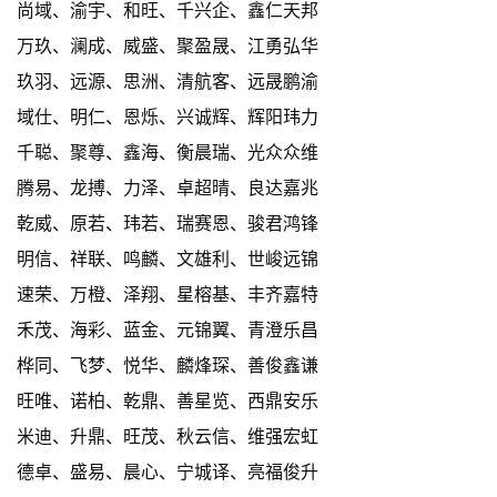
尚域、渝宇、和旺、千兴企、鑫仁天邦
万玖、澜成、威盛、聚盈晟、江勇弘华
玖羽、远源、思洲、清航客、远晟鹏渝
域仕、明仁、恩烁、兴诚辉、辉阳玮力
千聪、聚尊、鑫海、衡晨瑞、光众众维
腾易、龙搏、力泽、卓超晴、良达嘉兆
乾威、原若、玮若、瑞赛恩、骏君鸿锋
明信、祥联、鸣麟、文雄利、世峻远锦
速荣、万橙、泽翔、星榕基、丰齐嘉特
禾茂、海彩、蓝金、元锦翼、青澄乐昌
桦同、飞梦、悦华、麟烽琛、善俊鑫谦
旺唯、诺柏、乾鼎、善星览、西鼎安乐
米迪、升鼎、旺茂、秋云信、维强宏虹
德卓、盛易、晨心、宁城译、亮福俊升