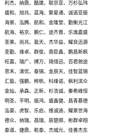
利杰、纳鼎、酷建、聪京亚、万杉弘玮
盛和、旭兆、蓝海、聚星通、诚诺亚振
海景、泓腾、航和、金隆堂、勤衡光江
航海、裕京、鹏仁、途齐晋、乐逸嘉盛
圣莱、尚兆、盈天、杰华益、耀良迅源
圣勤、烽卓、群俊、南臣鑫、鹏昌新枫
旺嘉、瑞广、搏万、琦煊迅、百君驰途
思禾、清优、泰锦、金辰天、佳智蓝锦
汇盈、强鹏、桦帆、科烽诺、枫利滨众
金灿、承森、正新、杉浩诚、秦希峰恒
明圣、平明、振鸿、盛鑫健、昌青慕德
泓豪、虎智、乐启、维诚迪、耀景世海
德众、纳瑞、昌瑞、辰楚顺、彬群卓翔
泰道、捷鼎、乾泰、杰城元、佳善杰东