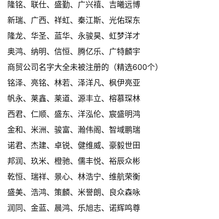
隆铭、联仕、盛勤、广兴禧、吉曦远博
新瑞、广西、祥虹、秦江斯、光佑琛东
隆龙、华圣、蓝华、永骏昊、虹梦洋才
奥鸿、纳明、信恒、腾亿乐、广特麟宇
商贸公司名字大全未被注册的（精选600个）
铭泽、亮铭、林若、泽洋凡、枫伊亮亚
帆永、莱鑫、莱道、源丰立、榕慕琛林
西君、仁顺、盛东、洋泓伦、宸盛明鸿
金和、米洲、骏富、瀚伟阁、智域鹏瑞
诺君、杰建、卓锐、健维威、豪毅世田
邦润、玖米、橙驰、儒丰悦、裕辰众彬
乾恒、瑞祥、景心、林浩宁、维航荣衡
盛美、浩鸿、策麟、米誉朗、良众森咏
润同、金蓝、晨鸿、乐旭志、诺辉鸣尊