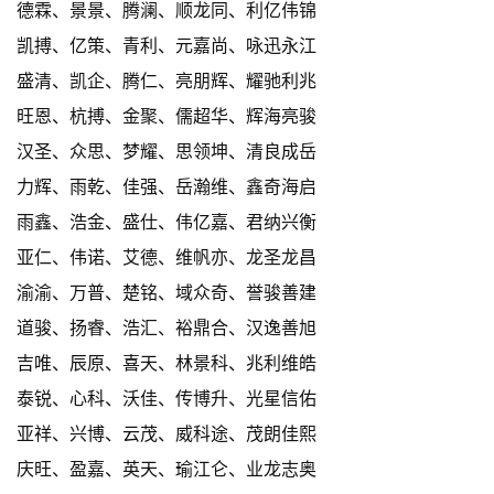
德霖、景景、腾澜、顺龙同、利亿伟锦
凯搏、亿策、青利、元嘉尚、咏迅永江
盛清、凯企、腾仁、亮朋辉、耀驰利兆
旺恩、杭搏、金聚、儒超华、辉海亮骏
汉圣、众思、梦耀、思领坤、清良成岳
力辉、雨乾、佳强、岳瀚维、鑫奇海启
雨鑫、浩金、盛仕、伟亿嘉、君纳兴衡
亚仁、伟诺、艾德、维帆亦、龙圣龙昌
渝渝、万普、楚铭、域众奇、誉骏善建
道骏、扬睿、浩汇、裕鼎合、汉逸善旭
吉唯、辰原、喜天、林景科、兆利维皓
泰锐、心科、沃佳、传博升、光星信佑
亚祥、兴博、云茂、威科途、茂朗佳熙
庆旺、盈嘉、英天、瑜江仑、业龙志奥