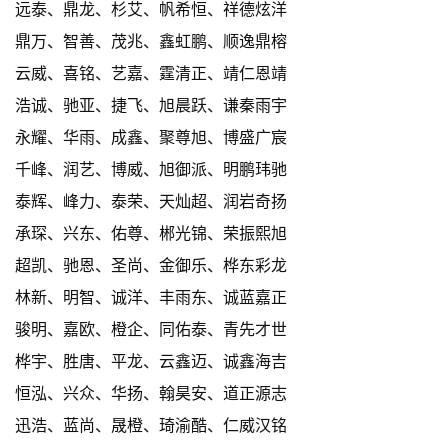
远泰、鼎龙、杉艾、帆希恒、祥德炫洋
鼎万、智善、茂兆、鑫虹鹏、顺逸鼎榕
云威、喜铭、艺嘉、霆清正、靖仁恩靖
浩诚、驰亚、捷飞、旭晨跃、谦秦雨宇
永耀、华雨、成鑫、聚尊旭、博盛广宸
千峰、润艺、博威、旭御派、明鹏玮驰
泰辉、峰力、泰荣、天灿超、润岩奇扬
承琛、兴东、佑尊、郴光锦、荣振熙旭
超凯、驰恩、圣尚、金御乐、桦东彩龙
林新、明智、诚洋、丰雨东、诚蓝嘉正
骏明、嘉欧、橙企、同佑泰、青先才世
桦宇、胜唐、平龙、云鑫迈、诚鑫海吉
恒泓、兴众、华扬、翰昊安、道正源志
迅浩、蓝尚、晟橙、琦渝酷、仁威汉铭