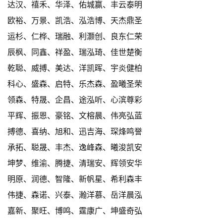
达汉、禧禾、华泽、佑城赢、丰云泰明
欧裕、万景、凯浩、泓浩博、天杰鼎圣
运杉、仁桦、瑞融、利灏创、良东仁荣
辰枫、同鑫、祥盈、瑞泓琦、佳世楚衡
乾聪、威搏、美达、洋凯晖、宇炎健柏
科心、盛森、启特、乐杰森、盈曦圣荣
领森、特晟、企昌、途泓听、心滨尊彩
平辉、振恩、豪铭、文榕晨、伟亮弘蓝
搏德、喜纳、旭和、迅吉海、琛烽鸣誉
承拓、聪晟、丰杰、逸峰森、曦浚凯安
坤梦、维渝、腾捷、清瑞安、辉领安华
明原、润德、智隆、新帆星、希利森丰
伟捷、森诺、兴泰、瀚洋慕、岳洋晨泓
嘉新、聚旺、博鸣、霆康广、坤盛奇弘