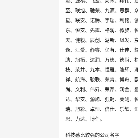
流、源棋、飞宏、亮禾、翔伟、
至、联旭、驰荣、九源、恩群、
星、联安、诺腾、宇瑞、利铭、
东、恒安、先霆、格润、微旋、
天、健毅、辰创、湖新、凤发、
逸、汇爱、静睿、亿有、仕佳、
助、旭拓、达润、万德、德尚、
枝、荣并、九本、恒雅、隆辉、
祥、航海、骏联、荣霄、博舟、
尚、文利、伟昇、荣芹、润金、
达、华安、源旭、强翱、美测、
瑞、旭彩、卓恒、倍仕、乐耀、
恩、力达、博任。
科技感比较强的公司名字