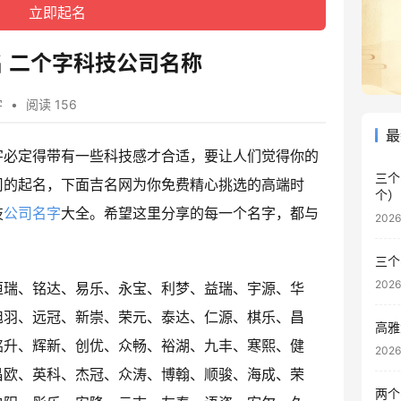
 二个字科技公司名称
字
•
阅读 156
最
字必定得带有一些科技感才合适，要让人们觉得你的
三个
司的起名，下面吉名网为你免费精心挑选的高端时
个）
技
公司名字
大全。希望这里分享的每一个名字，都与
202
三个
202
恒瑞、铭达、易乐、永宝、利梦、益瑞、宇源、华
旭羽、远冠、新崇、荣元、泰达、仁源、棋乐、昌
高雅
铭升、辉新、创优、众畅、裕湖、九丰、寒熙、健
202
昌欧、英科、杰冠、众涛、博翰、顺骏、海成、荣
两个