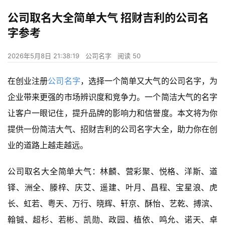
公司取名大全简单大气 招财吉利的公司名
字参考
2026年5月8日 21:38:19
公司名字
阅读 50
在创业注册
公司名字
，选择一个简单又大气的公司名字，为
企业带来更强的市场辨识度和竞争力。一个简洁大气的名字
让客户一眼记住，提升品牌的影响力和信誉度。本文将为你
提供一份简洁大气、招财吉利的公司名字大全，助力你在创
业的道路上越走越远。
公司取名大全简单大气：林麟、营彩聚、悦格、洋斯、道
铎、洲全、滕梓、庆艾、遥建、叶月、昌程、宝星浪、虎
长、虹若、粤天、万行、晓辉、轩京、酥怡、艺乾、搏滨、
翰铖、超杉、若彬、凯勋、政园、植依、鸣允、诺天、卓