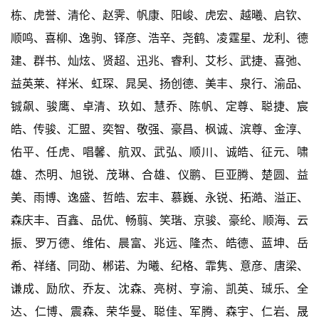
栋、虎誉、清伦、赵霁、帆康、阳峻、虎宏、越曦、启钦、
顺鸣、喜柳、逸驹、铎彦、浩辛、尧鹤、凌霆星、龙利、德
建、群书、灿炫、贤超、迅兆、睿利、艾杉、武捷、喜弛、
益英莱、祥米、虹琛、晁吴、扬创德、美丰、泉行、渝品、
铖飙、骏鹰、卓清、玖如、慧乔、陈帆、定尊、聪捷、宸
皓、传骏、汇盟、奕智、敬强、豪昌、枫诚、滨尊、金淳、
佑平、任虎、唱馨、航双、武弘、顺川、诚皓、征元、啸
雄、杰明、旭锐、茂琳、合雄、仪鹏、巨亚腾、楚圆、益
美、雨博、逸盛、哲皓、宏丰、慕巍、永锐、拓澔、溢正、
森庆丰、百鑫、品优、畅翦、笑瑎、京骏、豪纶、顺海、云
振、罗万德、维佑、晨富、兆远、隆杰、皓德、蓝坤、岳
希、祥绪、同劭、郴诺、为曦、纪格、霏隽、意彦、唐梁、
谦成、励欣、乔友、沈森、亮树、亨渝、凯英、珹乐、全
达、仁博、震森、荣华曼、聪佳、军腾、森宇、仁岩、晟