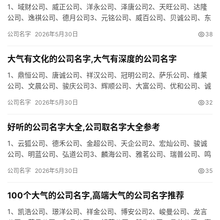
1、域财公司、威正公司、洋永公司、泽唐公司2、天旺公司、达隆
公司、逸祺公司、德月公司3、元铭公司、威百公司、贝诚公司、东
霖公司4、博懿公司、灿峰公司、远通公司、达途公司5、誉美公
公司名字
2026年5月30日
38
司…
大气有文化的公司名字,大气有深度的公司名字
1、鼎恒公司、唐诚公司、祥汉公司、冠明公司2、萨乐公司、维莱
公司、文晨公司、骏庆公司3、辉顺公司、大富公司、优和公司、诚
升公司4、荣智公司、枫颂公司、梦幻公司、迪兴公司5、骏锦公
公司名字
2026年5月30日
32
司…
好听的公司名字大全,公司取名字大全参考
1、云狐公司、德禾公司、金超公司、天企公司2、宏灿公司、骏诚
公司、明蓝公司、弘道公司3、麟海公司、雅茗公司、瑞普公司、鸣
世公司4、弘森公司、策悦公司、展凤公司、云开公司5、奇成公
公司名字
2026年5月30日
35
司…
100个大气的公司名字,高端大气的公司名字推荐
1、凯浩公司、璟洋公司、祥金公司、博安公司2、峻曼公司、龙言