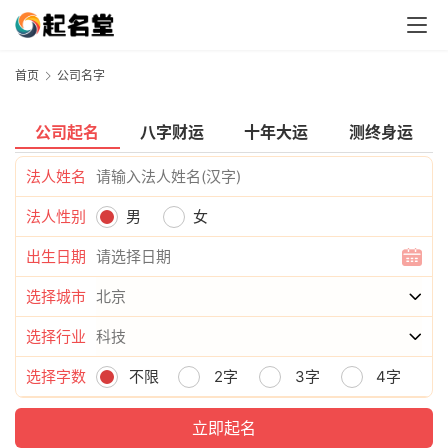
首页
公司名字
公司起名
八字财运
十年大运
测终身运
法人姓名
法人性别
男
女
出生日期
选择城市
选择行业
选择字数
不限
2字
3字
4字