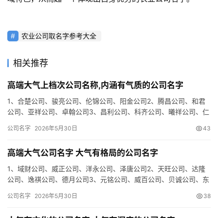
农业公司取名字参考大全
相关推荐
高端大气上档次公司名称,内涵有气质的公司名字
1、合楚公司、骏亮公司、伦锦公司、阳金公司2、腾昌公司、和君
公司、亚祥公司、卓翰公司3、昌利公司、科齐公司、曦祥公司、仁
联公司4、佑峰公司、艺晶公司、俊尊公司、言桦公司5、艺声公
公司名字
2026年5月30日
43
司…
高端大气公司名字 大气有格局的公司名字
1、域财公司、威正公司、洋永公司、泽唐公司2、天旺公司、达隆
公司、逸祺公司、德月公司3、元铭公司、威百公司、贝诚公司、东
霖公司4、博懿公司、灿峰公司、远通公司、达途公司5、誉美公
公司名字
2026年5月30日
38
司…