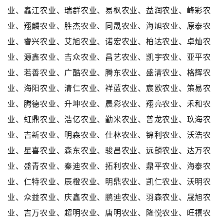
业、鑫江农业、瑞群农业、易枫农业、益润农业、峰彩农
业、翔麟农业、胜杰农业、同晟农业、海旭农业、原泰农
业、睿兴农业、艾旭农业、诺宏农业、柏达农业、卓灿农
业、源鑫农业、吉众农业、昌艺农业、凯宇农业、亚平农
业、若善农业、广酷农业、腾东农业、盛清农业、格辉农
业、海阳农业、清仁农业、祥蓝农业、宸欧农业、策易农
业、腾德农业、升坤农业、晨彩农业、翔亮农业、禾和农
业、虹鼎农业、浩亿农业、勤米农业、普龙农业、玖海农
业、吉新农业、明森农业、仕林农业、锦利农业、沃浩农
业、星喜农业、森东农业、骏昌农业、远麟农业、达万农
业、盛青农业、秦迪农业、拓利农业、鼎平农业、海泰农
业、仁特农业、辰橙农业、明鼎农业、凯仁农业、沃明农
业、众益农业、庆鑫农业、鹏迪农业、羽森农业、晟旭农
业、吉万农业、超明农业、唐明农业、隆悦农业、旺禧农