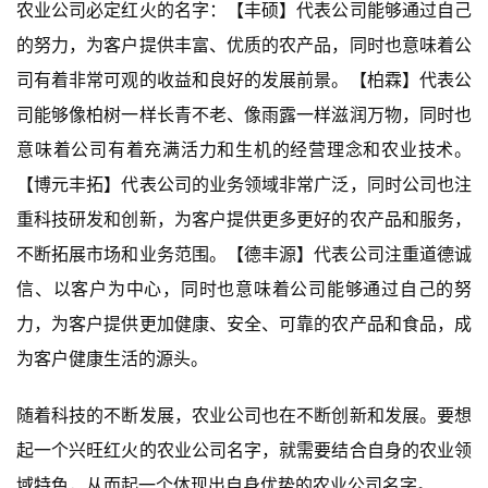
农业公司必定红火的名字：【丰硕】代表公司能够通过自己
的努力，为客户提供丰富、优质的农产品，同时也意味着公
司有着非常可观的收益和良好的发展前景。【柏霖】代表公
司能够像柏树一样长青不老、像雨露一样滋润万物，同时也
意味着公司有着充满活力和生机的经营理念和农业技术。
【博元丰拓】代表公司的业务领域非常广泛，同时公司也注
重科技研发和创新，为客户提供更多更好的农产品和服务，
不断拓展市场和业务范围。【德丰源】代表公司注重道德诚
信、以客户为中心，同时也意味着公司能够通过自己的努
力，为客户提供更加健康、安全、可靠的农产品和食品，成
为客户健康生活的源头。
随着科技的不断发展，农业公司也在不断创新和发展。要想
起一个兴旺红火的农业公司名字，就需要结合自身的农业领
域特色，从而起一个体现出自身优势的农业公司名字。