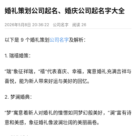
婚礼策划公司起名、婚庆公司起名字大全
2026年5月8日 20:36:22
公司名字
阅读 26
以下是 9 个婚礼策划
公司名字
及解析：
1. 瑞禧婚策：
“瑞”象征祥瑞，“禧”代表喜庆、幸福，寓意婚礼充满吉祥与
喜悦，能为新人带来好运与美好的回忆。
2. 梦澜婚典：
“梦”寓意着新人对婚礼的憧憬如同梦幻般美好，“澜”富有诗
意和美感，象征婚礼像波澜壮阔的美丽画卷。