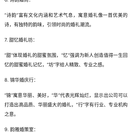
“诗韵”富有文化内涵和艺术气息，寓意婚礼像一首优美的
诗，有独特的韵味，引领时尚的婚礼潮流。
7. 甜忆婚礼坊：
“甜”体现婚礼的甜蜜氛围，“忆”强调为新人创造值得一生回
忆的甜蜜婚礼记忆，“坊”字给人精致、专业之感。
8. 锦华婚庆行：
“锦”寓意华丽、美好，“华”代表光辉灿烂，显示出公司可以
打造出高品质、华丽盛大的婚礼，“行”字有行业、专业机构
之意。
9. 韵雅婚策室：