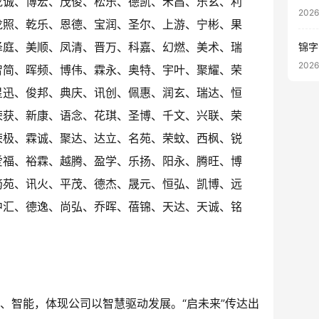
龙诚、博宏、茂俊、松乐、德凯、禾昌、乐玄、利
202
龙照、乾乐、恩德、宝润、圣尔、上游、宁彬、果
泽庭、美顺、凤清、晋万、科嘉、幻燃、美术、瑞
锦字
202
智简、晖频、博伟、霖永、奥特、宇叶、聚耀、荣
星迅、俊邦、典庆、讯创、佩惠、润玄、瑞达、恒
荣获、新康、语念、花琪、圣博、千文、兴联、荣
荣极、霖诚、聚达、达立、名苑、荣蚊、西枫、锐
爱福、裕霖、越腾、盈学、乐扬、阳永、腾旺、博
筠苑、讯火、平茂、德杰、晟元、恒弘、凯博、远
中汇、德逸、尚弘、乔晖、蓓锦、天达、天诚、铭
慧、智能，体现公司以智慧驱动发展。“启未来”传达出