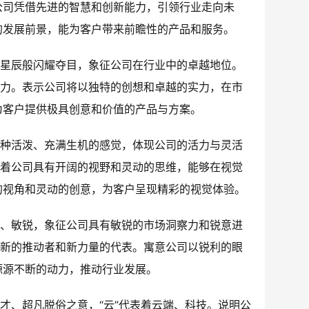
公司凭借先进的智慧和创新能力，引领行业走向未
的发展前景，能为客户带来前瞻性的产品和服务。
如星辰般闪耀夺目，象征公司在行业中的卓越地位。
造力。表示公司将以独特的创想和卓越的实力，在市
为客户提供极具创意和价值的产品与方案。
一种活泼、充满生机的感觉，体现公司的活力与灵活
味着公司具有开阔的视野和灵动的思维，能够在视觉
的视角和灵动的创意，为客户呈现精彩的视觉体验。
利、敏锐，象征公司具有敏锐的市场洞察力和锐意进
创新的推动者和新力量的代表。寓意公司以锐利的眼
源源不断的动力，推动行业发展。
之才、超凡脱俗之意，“云”代表着云端、科技。说明公