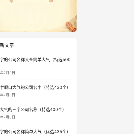
新文章
字的公司名称大全简单大气（特选500
6年7月3日
字顺口大气的公司名字（特选430个）
6年7月3日
大气的三字公司名称（特选400个）
6年7月3日
字的公司名称简单大气（优选435个）