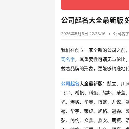
公司起名大全最新版 
2026年5月6日 22:23:16
•
公司名
我们在创立一家全新的公司之前
司名字
，其重要性可谓无与伦比
载着品牌的形象，更能够精准地
公司起名
大全最新版
：凯立、川
飞宇、希帆、科聚、耀邦、琦萱
光、煜城、华奥、博盛、九谅、
毫、华宇、荣虎、旭格、冠霖、
弘、简约、众鑫、鑫安、朋振、