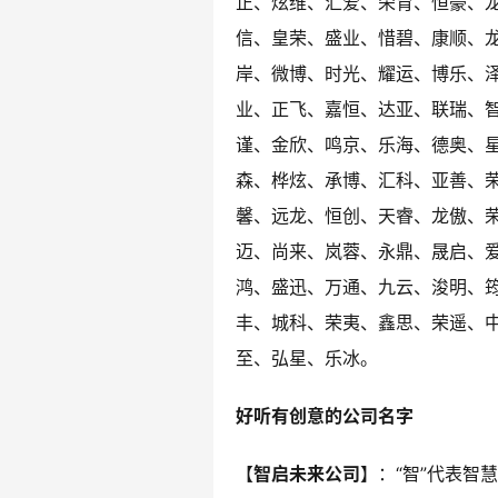
正、炫维、汇爱、荣育、恒豪、
信、皇荣、盛业、惜碧、康顺、
岸、微博、时光、耀运、博乐、
业、正飞、嘉恒、达亚、联瑞、
谨、金欣、鸣京、乐海、德奥、
森、桦炫、承博、汇科、亚善、
馨、远龙、恒创、天睿、龙傲、
迈、尚来、岚蓉、永鼎、晟启、
鸿、盛迅、万通、九云、浚明、
丰、城科、荣夷、鑫思、荣遥、
至、弘星、乐冰。
好听有创意的公司名字
【
智启未来公司
】：“智”代表智