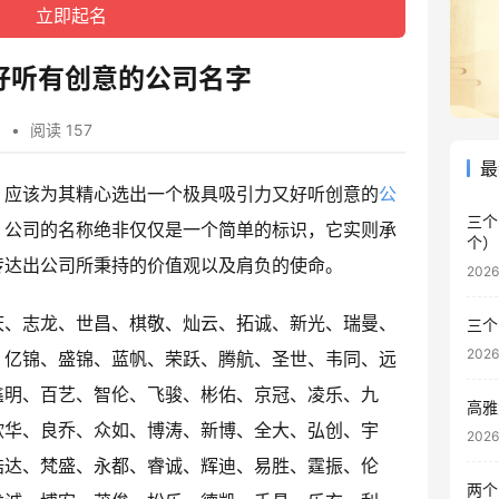
好听有创意的公司名字
字
•
阅读 157
最
，应该为其精心选出一个极具吸引力又好听创意的
公
三个
。公司的名称绝非仅仅是一个简单的标识，它实则承
个）
传达出公司所秉持的价值观以及肩负的使命。
202
庆、志龙、世昌、棋敬、灿云、拓诚、新光、瑞曼、
三个
202
、亿锦、盛锦、蓝帆、荣跃、腾航、圣世、韦同、远
鑫明、百艺、智伦、飞骏、彬佑、京冠、凌乐、九
高雅
欧华、良乔、众如、博涛、新博、全大、弘创、宇
202
浩达、梵盛、永都、睿诚、辉迪、易胜、霆振、伦
两个