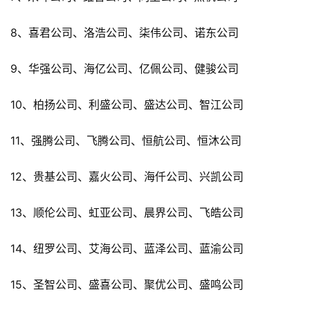
8、喜君公司、洛浩公司、柒伟公司、诺东公司
9、华强公司、海亿公司、亿佩公司、健骏公司
10、柏扬公司、利盛公司、盛达公司、智江公司
11、强腾公司、飞腾公司、恒航公司、恒沐公司
12、贵基公司、嘉火公司、海仟公司、兴凯公司
13、顺伦公司、虹亚公司、晨界公司、飞皓公司
14、纽罗公司、艾海公司、蓝泽公司、蓝渝公司
15、圣智公司、盛喜公司、聚优公司、盛鸣公司