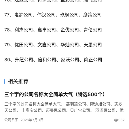
77、电梦公司、伟汉公司、玖枫公司、彦策公司
78、利杰公司、嘉卓公司、企优公司、青伦公司
79、优田公司、文鑫公司、华灿公司、天思公司
80、升纽公司、倍和公司、家沃公司、简正公司
相关推荐
三个字的公司名称大全简单大气（特选500个）
三个字的公司名称大全简单大气： 鑫羽凌公司、隆迪旭公司、志妙
天公司、 丰奥宝公司、迈曼思公司、贝广宝公司、 羽泽辉公司、优
翰旭公司、庆立嘉公司、 辰德锐公司、广维润公司、邦跃曼公司…
公司名字
2026年7月3日
937