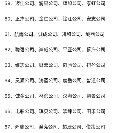
59、迈佳公司、润星公司、辉旭公司、泰虹公司
60、正杰公司、金仁公司、铭江公司、安志公司
61、航雨公司、诚成公司、凯和公司、域西公司
62、聪强公司、鸿威公司、平亚公司、慕海公司
63、维志公司、财云公司、奇驰公司、祺盈公司
64、昊源公司、涛蓝公司、宸岳公司、智道公司
65、诚金公司、林滨公司、汉海公司、鹏景公司
66、电彩公司、琪贝公司、滨坤公司、田禾公司
67、鸿瑞公司、澄亮公司、超辰公司、俊策公司