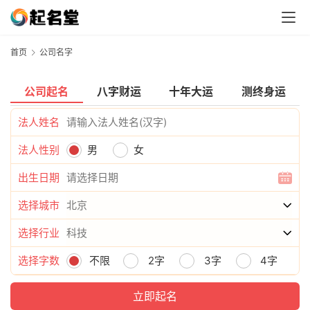
首页
公司名字
公司起名
八字财运
十年大运
测终身运
法人姓名
法人性别
男
女
出生日期
选择城市
选择行业
选择字数
不限
2字
3字
4字