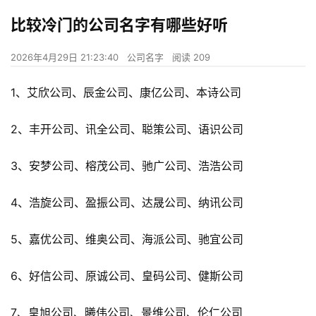
比较冷门的公司名字有哪些好听
2026年4月29日 21:23:40
公司名字
阅读 209
1、艾欣公司、辰金公司、康亿公司、本诗公司
2、丰开公司、讯全公司、聪策公司、语识公司
3、安梦公司、榕茂公司、驰广公司、浩浩公司
4、浩旋公司、盈振公司、达晟公司、纳讯公司
5、嘉优公司、维奥公司、海派公司、驰宜公司
6、好信公司、原诚公司、皇码公司、健斯公司
7、皇旭公司、曦伟公司、景维公司、伦仁公司