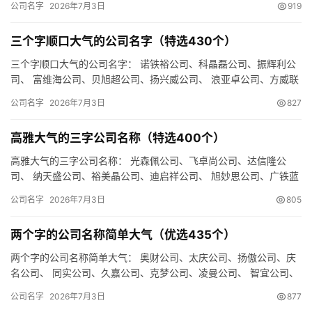
公司名字
2026年7月3日
919
三个字顺口大气的公司名字（特选430个）
三个字顺口大气的公司名字： 诺铁裕公司、科晶磊公司、振辉利公
司、 富维海公司、贝旭超公司、扬兴威公司、 浪亚卓公司、方威联
公司、欧瑞卓公司、 盛佰天公司、奥频景公司、硕傲乐公司、 …
公司名字
2026年7月3日
827
高雅大气的三字公司名称（特选400个）
高雅大气的三字公司名称： 光森佩公司、飞卓尚公司、达信隆公
司、 纳天盛公司、裕美晶公司、迪启祥公司、 旭妙思公司、广铁蓝
公司、环全傲公司、 森盛飞公司、天泽宝公司、森集铭公司、 时…
公司名字
2026年7月3日
805
两个字的公司名称简单大气（优选435个）
两个字的公司名称简单大气： 奥财公司、太庆公司、扬傲公司、庆
名公司、 同实公司、久嘉公司、克梦公司、凌曼公司、 智宜公司、
娇蓝公司、禾识公司、财网公司、 蓝洋公司、浩阳公司、联顿公…
公司名字
2026年7月3日
877