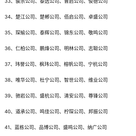
33、骏宗公司、泰远公司、普启公司、俊德公司
34、楚江公司、楚郴公司、佰启公司、卓盛公司
35、琛瑜公司、泰辉公司、锦东公司、敬鸣公司
36、仁柏公司、鹏烽公司、明林公司、志聪公司
37、玮誉公司、枫玮公司、榕帆公司、宁杭公司
38、唯华公司、杜宁公司、智世公司、维业公司
39、驰岩公司、盛杭公司、清安公司、尊锋公司
40、道承公司、鸣佳公司、柠琛公司、邦振公司
41、蓝栋公司、品博公司、盛鸣公司、纳广公司