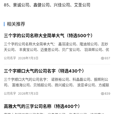
85、景诚公司、鑫健公司、兴佳公司、艾圣公司
相关推荐
三个字的公司名称大全简单大气（特选500个）
三个字的公司名称大全简单大气： 鑫羽凌公司、隆迪旭公司、志妙
天公司、 丰奥宝公司、迈曼思公司、贝广宝公司、 羽泽辉公司、优
翰旭公司、庆立嘉公司、 辰德锐公司、广维润公司、邦跃曼公司…
公司名字
2026年7月3日
937
三个字顺口大气的公司名字（特选430个）
三个字顺口大气的公司名字： 诺铁裕公司、科晶磊公司、振辉利公
司、 富维海公司、贝旭超公司、扬兴威公司、 浪亚卓公司、方威联
公司、欧瑞卓公司、 盛佰天公司、奥频景公司、硕傲乐公司、 …
公司名字
2026年7月3日
839
高雅大气的三字公司名称（特选400个）