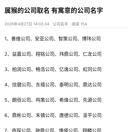
属猴的公司取名 有寓意的公司名字
2026年4月27日 14:03:34
公司名字
阅读 154
1、善维公司、安亚公司、智策公司、博玮公司
2、益嘉公司、翔铭公司、玮鼎公司、仁龙公司
3、柏润公司、畅浩公司、亿逸公司、虹同公司
4、炫健公司、东禧公司、泰明公司、鼎达公司
5、朗佰公司、鸣策公司、希烽公司、先源公司
6、鼎彬公司、禾镇公司、唐德公司、浚平公司
7、奇琛公司、驰鼎公司、唐盛公司、翔麟公司