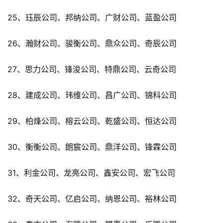
25、珏辰公司、邦纳公司、广财公司、蓝盈公司
26、瀚财公司、骏衡公司、鼎众公司、奇辰公司
27、思力公司、锋浚公司、特鼎公司、云奇公司
28、建成公司、玮维公司、昌广公司、锦科公司
29、柏烽公司、榕云公司、乾盛公司、恒达公司
30、衡衡公司、朗宸公司、鼎洋公司、锋霖公司
31、利金公司、龙亮公司、鑫安公司、宏飞公司
32、奇天公司、亿启公司、纳恩公司、裕林公司