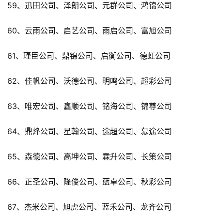
59、迅田公司、泽朗公司、元群公司、鸿锦公司
60、云雨公司、启艺公司、雨启公司、富旭公司
61、瑾臣公司、鼎锦公司、启衡公司、德虹公司
62、佳帆公司、沃德公司、明鸣公司、超彩公司
63、唯宏公司、鑫顺公司、铭海公司、锦尊公司
64、鼎烽公司、星翰公司、途超公司、慕途公司
65、森德公司、高坤公司、霖升公司、长策公司
66、正圣公司、隆俊公司、蓝卓公司、秋彩公司
67、杰米公司、旭虎公司、蓝禾公司、龙齐公司