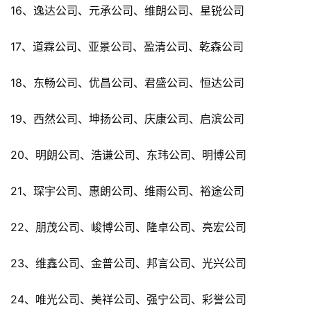
16、逸达公司、元承公司、维朗公司、星锐公司
17、道霖公司、亚景公司、盈清公司、乾森公司
18、东畅公司、优昌公司、君盛公司、恒达公司
19、西然公司、坤扬公司、庆康公司、启滨公司
20、明朗公司、浩谦公司、东玮公司、明博公司
21、琛宇公司、惠朗公司、维雨公司、裕途公司
22、朋茂公司、峻博公司、隆卓公司、亮宏公司
23、维鑫公司、金普公司、邦言公司、光兴公司
24、唯光公司、美祥公司、强宁公司、彩誉公司