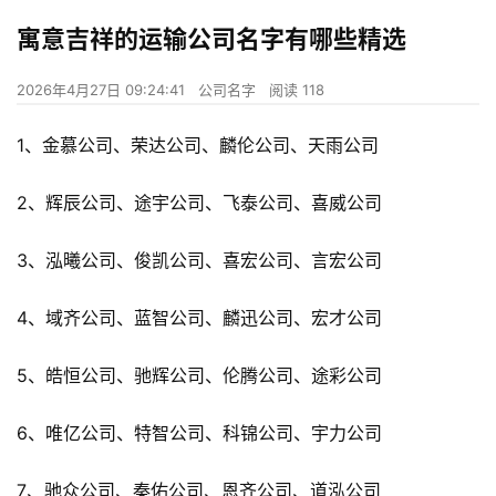
寓意吉祥的运输公司名字有哪些精选
2026年4月27日 09:24:41
公司名字
阅读 118
1、金慕公司、荣达公司、麟伦公司、天雨公司
2、辉辰公司、途宇公司、飞泰公司、喜威公司
3、泓曦公司、俊凯公司、喜宏公司、言宏公司
4、域齐公司、蓝智公司、麟迅公司、宏才公司
5、皓恒公司、驰辉公司、伦腾公司、途彩公司
6、唯亿公司、特智公司、科锦公司、宇力公司
7、驰众公司、秦佑公司、恩齐公司、道泓公司