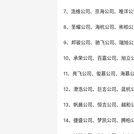
7、浩维公司、京海公司、唯洋公
8、圣耀公司、海杭公司、彬柏公
9、邦骏公司、驰飞公司、瑞旭公
10、承荣公司、百嘉公司、旭立
11、亮飞公司、俊慕公司、海慕
12、澄浩公司、巨言公司、蓝杭
13、帆晨公司、恒吉公司、越和
14、捷盛公司、梦凯公司、腾柏