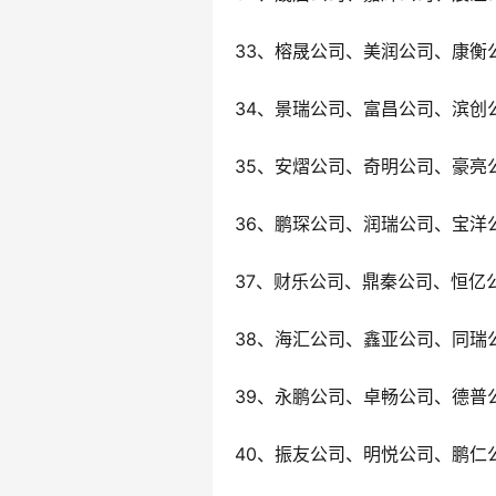
33、榕晟公司、美润公司、康衡
34、景瑞公司、富昌公司、滨创
35、安熠公司、奇明公司、豪亮
36、鹏琛公司、润瑞公司、宝洋
37、财乐公司、鼎秦公司、恒亿
38、海汇公司、鑫亚公司、同瑞
39、永鹏公司、卓畅公司、德普
40、振友公司、明悦公司、鹏仁