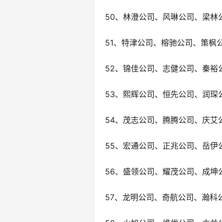
50、林澄公司、风琳公司、梁林
51、特津公司、榕驰公司、策枫
52、锦佳公司、志健公司、秦裕
53、熙辉公司、恒先公司、润琛
54、茂志公司、腾腾公司、庆艾
55、宏通公司、正兆公司、岳伊
56、盛领公司、耀茂公司、成坤
57、龙明公司、奇航公司、瀚科