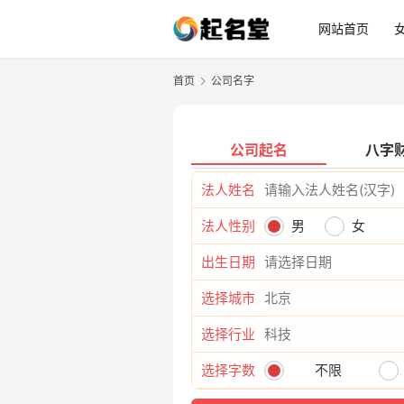
网站首页
首页
公司名字
公司起名
八字
法人姓名
法人性别
男
女
出生日期
选择城市
选择行业
选择字数
不限