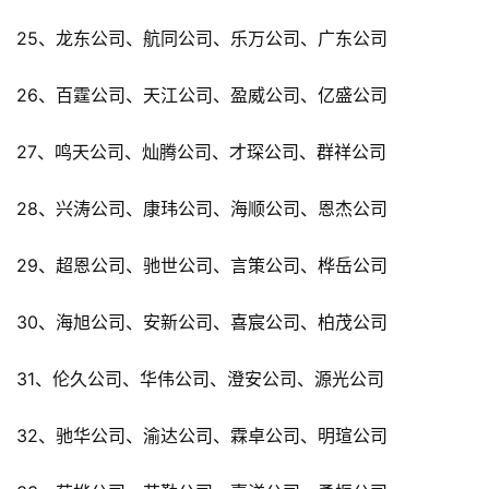
25、龙东公司、航同公司、乐万公司、广东公司
26、百霆公司、天江公司、盈威公司、亿盛公司
27、鸣天公司、灿腾公司、才琛公司、群祥公司
28、兴涛公司、康玮公司、海顺公司、恩杰公司
29、超恩公司、驰世公司、言策公司、桦岳公司
30、海旭公司、安新公司、喜宸公司、柏茂公司
31、伦久公司、华伟公司、澄安公司、源光公司
32、驰华公司、渝达公司、霖卓公司、明瑄公司