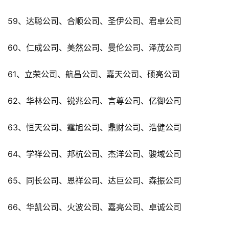
59、达聪公司、合顺公司、圣伊公司、君卓公司
60、仁成公司、美然公司、曼伦公司、泽茂公司
61、立荣公司、航昌公司、嘉天公司、硕亮公司
62、华林公司、锐兆公司、言尊公司、亿御公司
63、恒天公司、霆旭公司、鼎财公司、浩健公司
64、学祥公司、邦杭公司、杰洋公司、骏域公司
65、同长公司、恩祥公司、达巨公司、森振公司
66、华凯公司、火波公司、嘉亮公司、卓诚公司