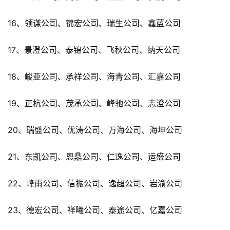
16、领谦公司、锦宏公司、瑞生公司、鑫蓝公司
17、景澄公司、泰锦公司、飞秋公司、纳天公司
18、峻亚公司、承祥公司、海青公司、汇嘉公司
19、正杭公司、茂承公司、峰驰公司、志澄公司
20、瑞盛公司、优涛公司、万海公司、海坤公司
21、东凯公司、恩鼎公司、仁逸公司、运盛公司
22、峰雨公司、信振公司、逸超公司、岩渝公司
23、德宏公司、祥曦公司、泰途公司、亿嘉公司