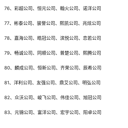
76、彩超公司、恒元公司、翰火公司、诺洋公司
77、彬泰公司、骏誉公司、熙凯公司、兆炫公司
78、嘉海公司、皓冠公司、滨悦公司、恋若公司
79、畅诚公司、同顺公司、普楚公司、熙腾公司
80、麟成公司、恒新公司、齐荣公司、辰希公司
81、洋利公司、友强公司、鼎艾公司、明弘公司
82、众沃公司、峻飞公司、伟佳公司、旭冠公司
83、元锦公司、富洋公司、宏宇公司、阳卓公司