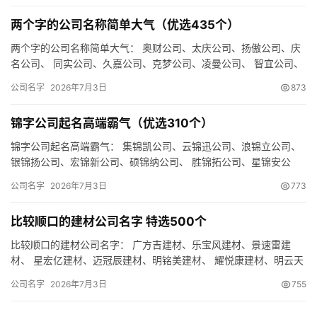
两个字的公司名称简单大气（优选435个）
两个字的公司名称简单大气： 奥财公司、太庆公司、扬傲公司、庆
名公司、 同实公司、久嘉公司、克梦公司、凌曼公司、 智宜公司、
娇蓝公司、禾识公司、财网公司、 蓝洋公司、浩阳公司、联顿公…
公司名字
2026年7月3日
873
锦字公司起名高端霸气（优选310个）
锦字公司起名高端霸气： 集锦凯公司、云锦迅公司、浪锦立公司、
银锦扬公司、宏锦新公司、硕锦纳公司、 胜锦拓公司、星锦安公
司、鼎锦星公司、 亿锦利公司、曼锦创公司、飞锦全公司、 佩锦…
公司名字
2026年7月3日
773
比较顺口的建材公司名字 特选500个
比较顺口的建材公司名字： 广方吉建材、乐宝风建材、景速雷建
材、 星宏亿建材、迈冠辰建材、明铭美建材、 耀悦康建材、明云天
建材、浩风瑞建材、 瑞妙创建材、梦顺智建材、风妙海建材、 畅…
公司名字
2026年7月3日
755