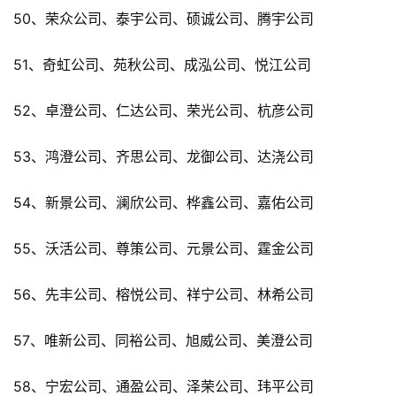
50、荣众公司、泰宇公司、硕诚公司、腾宇公司
51、奇虹公司、苑秋公司、成泓公司、悦江公司
52、卓澄公司、仁达公司、荣光公司、杭彦公司
53、鸿澄公司、齐思公司、龙御公司、达浇公司
54、新景公司、澜欣公司、桦鑫公司、嘉佑公司
55、沃活公司、尊策公司、元景公司、霆金公司
56、先丰公司、榕悦公司、祥宁公司、林希公司
57、唯新公司、同裕公司、旭威公司、美澄公司
58、宁宏公司、通盈公司、泽荣公司、玮平公司