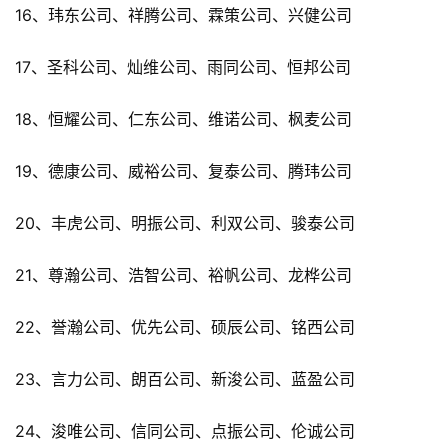
16、玮东公司、祥腾公司、霖策公司、兴健公司
17、圣科公司、灿维公司、雨同公司、恒邦公司
18、恒耀公司、仁东公司、维诺公司、枫麦公司
19、德康公司、威裕公司、复泰公司、腾玮公司
20、丰虎公司、明振公司、利双公司、骏泰公司
21、尊瀚公司、浩智公司、裕帆公司、龙桦公司
22、誉瀚公司、优先公司、硕辰公司、铭西公司
23、言力公司、朗百公司、新浚公司、蓝盈公司
24、浚唯公司、信同公司、点振公司、伦诚公司