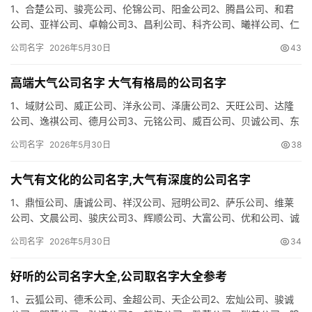
1、合楚公司、骏亮公司、伦锦公司、阳金公司2、腾昌公司、和君
公司、亚祥公司、卓翰公司3、昌利公司、科齐公司、曦祥公司、仁
联公司4、佑峰公司、艺晶公司、俊尊公司、言桦公司5、艺声公
公司名字
2026年5月30日
43
司…
高端大气公司名字 大气有格局的公司名字
1、域财公司、威正公司、洋永公司、泽唐公司2、天旺公司、达隆
公司、逸祺公司、德月公司3、元铭公司、威百公司、贝诚公司、东
霖公司4、博懿公司、灿峰公司、远通公司、达途公司5、誉美公
公司名字
2026年5月30日
38
司…
大气有文化的公司名字,大气有深度的公司名字
1、鼎恒公司、唐诚公司、祥汉公司、冠明公司2、萨乐公司、维莱
公司、文晨公司、骏庆公司3、辉顺公司、大富公司、优和公司、诚
升公司4、荣智公司、枫颂公司、梦幻公司、迪兴公司5、骏锦公
公司名字
2026年5月30日
34
司…
好听的公司名字大全,公司取名字大全参考
1、云狐公司、德禾公司、金超公司、天企公司2、宏灿公司、骏诚