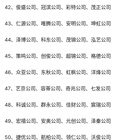
42、俊盛公司、冠滨公司、彩特公司、茂正公司
43、仁源公司、唯腾公司、安明公司、坤虹公司
44、泽博公司、科东公司、茂锦公司、泓艺公司
45、策鸣公司、创俊公司、超锦公司、格德公司
46、众亚公司、东秋公司、虹枫公司、洋烽公司
47、艺京公司、容蒂公司、奇兆公司、七发公司
48、科诚公司、群永公司、佳财公司、宸瑞公司
49、宏禧公司、安奥公司、元创公司、泽秦公司
50、捷优公司、航柏公司、领仁公司、沃俊公司