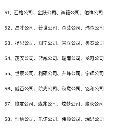
51、西格公司、金跃公司、鸿禧公司、佑祥公司
52、昌才公司、普世公司、森艾公司、玮森公司
53、扬思公司、润宁公司、景立公司、奥泰公司
54、茂安公司、蓝威公司、瑞南公司、龙奇公司
55、世辰公司、利硕公司、升峰公司、宁辉公司
56、威百公司、航先公司、秋意公司、铭和公司
57、峻友公司、森兆公司、炫梦公司、峻永公司
58、恒纳公司、乐诺公司、伟顺公司、瑞思公司