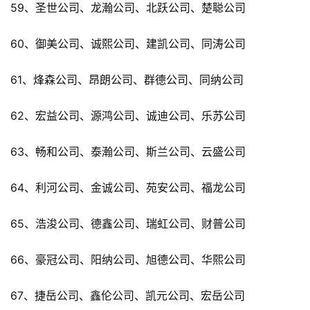
59、圣世公司、龙瀚公司、北跃公司、楚聪公司
60、御美公司、诚熙公司、建凯公司、同涛公司
61、烽森公司、昂朗公司、群德公司、同纳公司
62、宏益公司、源鸿公司、诚迪公司、乐苏公司
63、畅和公司、泰瀚公司、斯兰公司、云盛公司
64、利河公司、金诚公司、苑安公司、福龙公司
65、浩浚公司、德鑫公司、瑞虹公司、财普公司
66、豪冠公司、阳纳公司、旭德公司、华熙公司
67、捷岳公司、鑫伦公司、凯元公司、宏岳公司