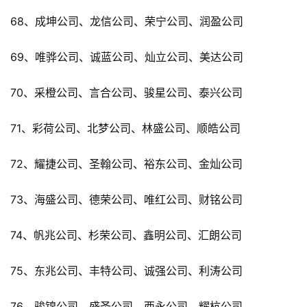
68、成坤公司、龙信公司、荣宁公司、润盈公司
69、唯骅公司、诚蓝公司、灿立公司、美达公司
70、采橙公司、言合公司、骏星公司、泰兴公司
71、彩荷公司、北梦公司、林盛公司、顺皓公司
72、耀捷公司、圣翰公司、裕东公司、金灿公司
73、海盛公司、德荣公司、唯红公司、财铭公司
74、帆兆公司、杉荣公司、鑫明公司、汇朗公司
75、东兆公司、丰特公司、诚强公司、利涛公司
76、骏锦公司、盛圣公司、西永公司、耀杭公司