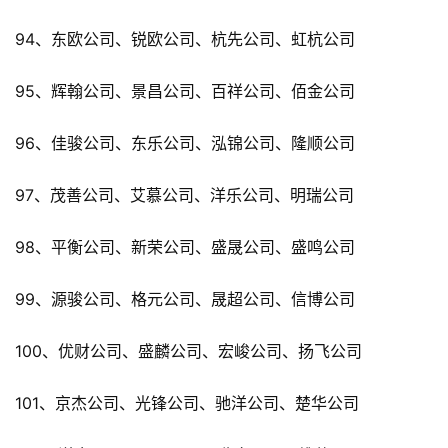
94、东欧公司、锐欧公司、杭先公司、虹杭公司
95、辉翰公司、景昌公司、百祥公司、佰金公司
96、佳骏公司、东乐公司、泓锦公司、隆顺公司
97、茂善公司、艾慕公司、洋乐公司、明瑞公司
98、平衡公司、新荣公司、盛晟公司、盛鸣公司
99、源骏公司、格元公司、晟超公司、信博公司
100、优财公司、盛麟公司、宏峻公司、扬飞公司
101、京杰公司、光锋公司、驰洋公司、楚华公司