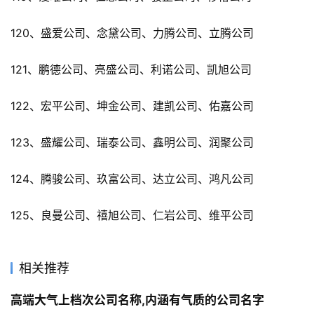
120、盛爱公司、念黛公司、力腾公司、立腾公司
121、鹏德公司、亮盛公司、利诺公司、凯旭公司
122、宏平公司、坤金公司、建凯公司、佑嘉公司
123、盛耀公司、瑞泰公司、鑫明公司、润聚公司
124、腾骏公司、玖富公司、达立公司、鸿凡公司
125、良曼公司、禧旭公司、仁岩公司、维平公司
相关推荐
高端大气上档次公司名称,内涵有气质的公司名字