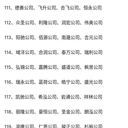
111、德善公司、飞升公司、合飞公司、恒永公司
112、众圣公司、利隆公司、润宏公司、伟奥公司
113、阳驰公司、佰源公司、南晟公司、吉元公司
114、域洋公司、合润公司、泰万公司、瑞利公司
115、弘锦公司、嘉腾公司、盛道公司、枫恩公司
116、瑞永公司、蓝荷公司、皓宁公司、盛光公司
117、凯驰公司、希泓公司、岩通公司、祥林公司
118、丽隆公司、豪恒公司、圣金公司、朗泓公司
119、浚唯公司、仁恩公司、骏正公司、杉裕公司