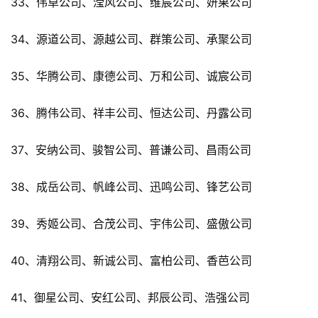
33、伟卓公司、滢风公司、维宸公司、妍果公司
34、源道公司、源越公司、群策公司、承聚公司
35、华腾公司、康德公司、万和公司、诚宸公司
36、腾伟公司、祥丰公司、恒达公司、丹露公司
37、安纳公司、骏智公司、普谦公司、昌雨公司
38、成岳公司、帆峰公司、迅鸣公司、锋艺公司
39、秀姬公司、合茂公司、宇伟公司、盛傲公司
40、清翔公司、新诚公司、富柏公司、香芭公司
41、御星公司、安红公司、邦辰公司、浩强公司