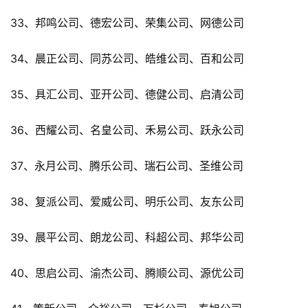
33、邦鸣公司、德宏公司、荣集公司、网德公司
34、晨正公司、同苏公司、皓维公司、百和公司
35、具汇公司、亚开公司、德健公司、启清公司
36、西耀公司、名皇公司、禾易公司、跃永公司
37、永月公司、腾乐公司、瑞石公司、圣维公司
38、复派公司、爱威公司、明乐公司、友东公司
39、晨平公司、朗龙公司、科超公司、邦华公司
40、思启公司、渝杰公司、腾顺公司、源优公司