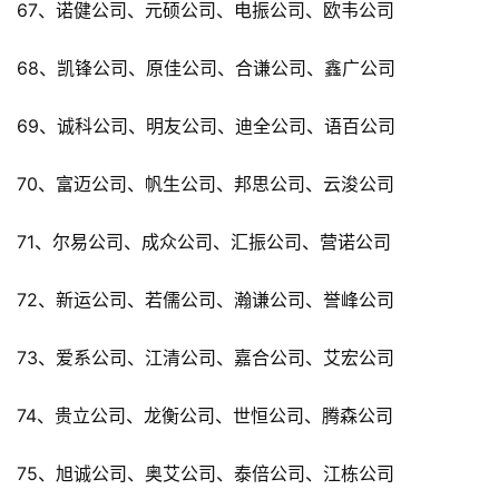
67、诺健公司、元硕公司、电振公司、欧韦公司
68、凯锋公司、原佳公司、合谦公司、鑫广公司
69、诚科公司、明友公司、迪全公司、语百公司
70、富迈公司、帆生公司、邦思公司、云浚公司
71、尔易公司、成众公司、汇振公司、营诺公司
72、新运公司、若儒公司、瀚谦公司、誉峰公司
73、爱系公司、江清公司、嘉合公司、艾宏公司
74、贵立公司、龙衡公司、世恒公司、腾森公司
75、旭诚公司、奥艾公司、泰倍公司、江栋公司