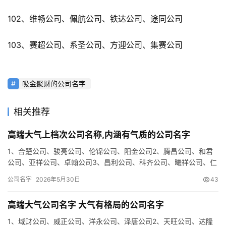
102、维畅公司、佩航公司、铁达公司、途同公司
103、赛超公司、系圣公司、方迎公司、集赛公司
吸金聚财的公司名字
相关推荐
高端大气上档次公司名称,内涵有气质的公司名字
1、合楚公司、骏亮公司、伦锦公司、阳金公司2、腾昌公司、和君
公司、亚祥公司、卓翰公司3、昌利公司、科齐公司、曦祥公司、仁
联公司4、佑峰公司、艺晶公司、俊尊公司、言桦公司5、艺声公
公司名字
2026年5月30日
43
司…
高端大气公司名字 大气有格局的公司名字
1、域财公司、威正公司、洋永公司、泽唐公司2、天旺公司、达隆