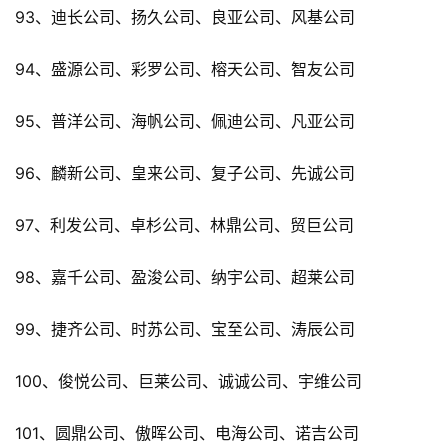
93、迪长公司、扬久公司、良亚公司、风基公司
94、盛源公司、彩罗公司、榕天公司、智友公司
95、普洋公司、海帆公司、佩迪公司、凡亚公司
96、麟新公司、皇来公司、复子公司、先诚公司
97、利发公司、卓杉公司、林鼎公司、贸巨公司
98、嘉千公司、盈浚公司、纳宇公司、超莱公司
99、捷齐公司、时苏公司、宝至公司、涛辰公司
100、俊悦公司、巨莱公司、诚诚公司、宇维公司
101、圆鼎公司、傲晖公司、电海公司、诺吉公司