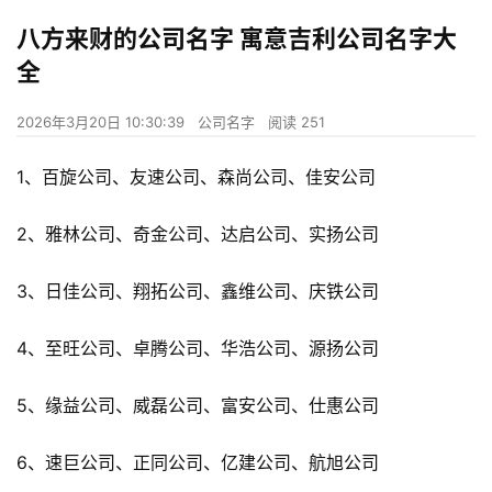
八方来财的公司名字 寓意吉利公司名字大
全
2026年3月20日 10:30:39
公司名字
阅读 251
1、百旋公司、友速公司、森尚公司、佳安公司
2、雅林公司、奇金公司、达启公司、实扬公司
3、日佳公司、翔拓公司、鑫维公司、庆铁公司
4、至旺公司、卓腾公司、华浩公司、源扬公司
5、缘益公司、威磊公司、富安公司、仕惠公司
6、速巨公司、正同公司、亿建公司、航旭公司